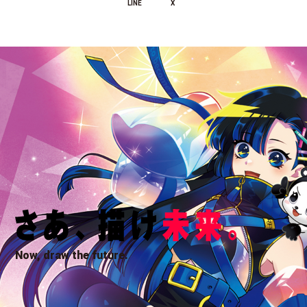
LINE
X
Now, draw the future.