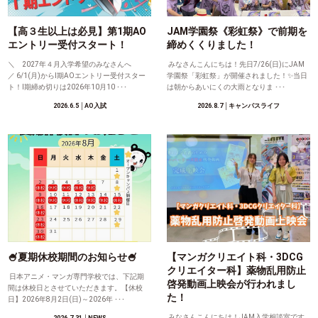
【高３生以上は必見】第1期AO
JAM学園祭《彩虹祭》で前期を
エントリー受付スタート！
締めくくりました！
＼ 2027年４月入学希望のみなさんへ
みなさんこんにちは！先日7/26(日)にJAM
／ 6/1(月)からⅠ期AOエントリー受付スター
学園祭「彩虹祭」が開催されました！✨当日
ト！Ⅰ期締め切りは2026年10月10 ･･･
は朝からあいにくの大雨となりま ･･･
2026.6.5
│AO入試
2026.8.7
│キャンパスライフ
🍧夏期休校期間のお知らせ🍧
【マンガクリエイト科・3DCG
クリエイター科】薬物乱用防止
日本アニメ・マンガ専門学校では、下記期
啓発動画上映会が行われまし
間は休校日とさせていただきます。【休校
た！
日】2026年8月2日(日)～2026年 ･･･
みなさんこんにちは！JAM入学相談室です