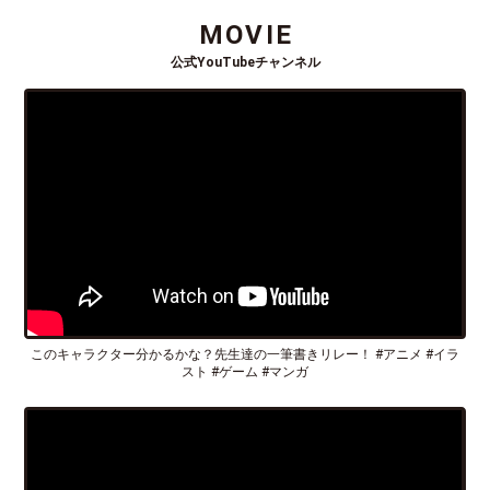
MOVIE
公式YouTubeチャンネル
このキャラクター分かるかな？先生達の一筆書きリレー！ #アニメ #イラ
スト #ゲーム #マンガ