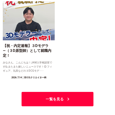
【祝・内定速報】３Dモデラ
―（３D原型師）として就職内
定！
みなさん、こんにちは！JAM入学相談室で
す🙋またまた嬉しいニュースです！😊 フィ
ギュア、玩具などの３DCGモデ ･･･
2026.7.14
│3DCGクリエイター科
一覧を見る