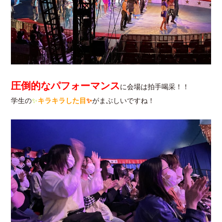
圧倒的なパフォーマンス
に会場は拍手喝采！！
学生の
✨
キラキラした目
✨
がまぶしいですね！