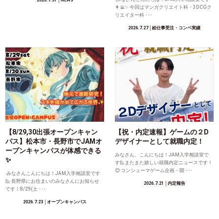
2026.7.31
│NEWS
👩‍💻✨ 今回はマンガクリエイト科・3DCGク
リエイター科 ･･･
2026.7.27
│絵仕事受注・コンペ実績
【8/29,30出張オープンキャン
【祝・内定速報】ゲームの２D
パス】松本市・長野市でJAMオ
デザイナーとして就職内定！
ープンキャンパスが体感できる
みなさん、こんにちは！JAM入学相談室で
✨
す🙋またまた嬉しい就職内定ニュースです！
😊 コンシューマゲーム企画・開 ･･･
みなさんこんにちは！JAM入学相談室です
🙋 長野県にお住まいのみなさんにお知らせ
2026.7.21
│内定報告
です！8/29(土 ･･･
2026.7.23
│オープンキャンパス