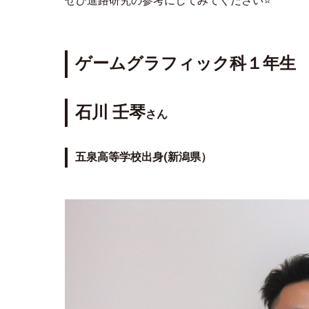
ぜひ進路研究の参考にしてみてください⭐
ゲームグラフィック科１年生
石川 壬琴
さん
五泉高等学校出身(新潟県）