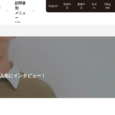
訪問者
简体中
繁體中
한국
Tiếng
English
パ
別
文
文
어
Việt
メニュ
ー
Visitor
新入生にインタビュー！