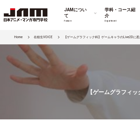
JAMについ
学科・コース紹
て
介
Feature
Department
Home
在校生VOICE
【ゲームグラフィック科】ゲームキャラのLive2Dに
【ゲームグラフィック