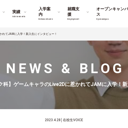
入学案
就職支
オープンキャン
実績
内
援
ス
Achievements
Entrance Guide
Employment
Opencampus
惹かれてJAMに入学！新入生にインタビュー！
NEWS & BLOG
科】ゲームキャラのLive2Dに惹かれてJAMに入学！
2023.4.28
│
在校生VOICE