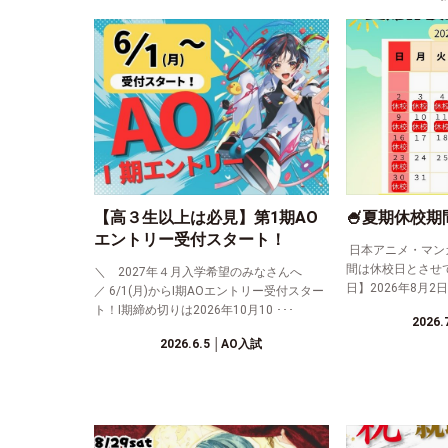
【高３生以上は必見】第1期AO
🍧夏期休校期
エントリー受付スタート！
日本アニメ・マン
間は休校日とさせ
＼ 2027年４月入学希望のみなさんへ
日】2026年8月2日(
／ 6/1(月)からⅠ期AOエントリー受付スター
ト！Ⅰ期締め切りは2026年10月10 ･･･
2026.
2026.6.5
│AO入試