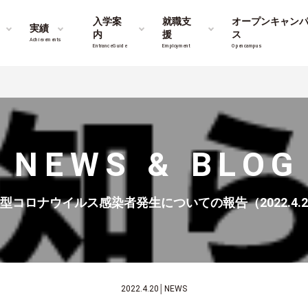
入学案
就職支
オープンキャン
実績
内
援
ス
Achievements
Entrance Guide
Employment
Opencampus
）
NEWS & BLOG
型コロナウイルス感染者発生についての報告（2022.4.2
2022.4.20
│
NEWS