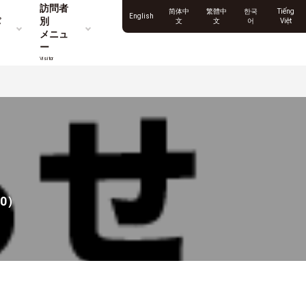
訪問者
简体中
繁體中
한국
Tiếng
English
パ
別
文
文
어
Việt
メニュ
ー
Visitor
0）