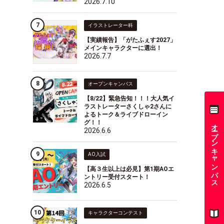
2026.7.10
イラストレーター科
【実績報告】「がたふぇす2027」
メインキャラクターに選出！
2026.7.7
オープンキャンパス
【8/22】緊急告知！！！大人気イ
ラストレーターさくしゃ2さんに
よるトーク＆ライブドローイン
グ！！
オープンキャンパス
2026.6.6
AO入試
【高３生以上は必見】第1期AOエ
ントリー受付スタート！
2026.6.5
キャラクターコンテスト