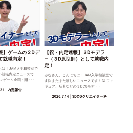
報】ゲームの２Dデ
【祝・内定速報】３Dモデラ
て就職内定！
―（３D原型師）として就職内
定！
ちは！JAM入学相談室で
い就職内定ニュースで
みなさん、こんにちは！JAM入学相談室で
マゲーム企画・開 ･･･
す🙋またまた嬉しいニュースです！😊 フィ
ギュア、玩具などの３DCGモデ ･･･
.21
│内定報告
2026.7.14
│3DCGクリエイター科