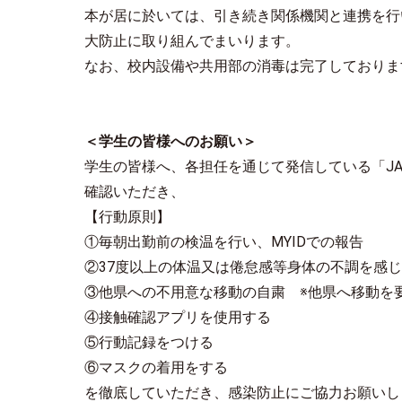
本が居に於いては、引き続き関係機関と連携を行
大防止に取り組んでまいります。
なお、校内設備や共用部の消毒は完了しておりま
＜
学生の皆様へのお願い＞
学生の皆様へ、各担任を通じて発信している「J
確認いただき、
【行動原則】
①毎朝出勤前の検温を行い、MYIDでの報告
②37度以上の体温又は倦怠感等身体の不調を感
③他県への不用意な移動の自粛 ※他県へ移動を
④接触確認アプリを使用する
⑤行動記録をつける
⑥マスクの着用をする
を徹底していただき、感染防止にご協力お願いし