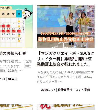
間のお知らせ🍧
【マンガクリエイト科・3DCGク
リエイター科】薬物乱用防止啓
ガ専門学校では、下記期
発動画上映会が行われました！
ていただきます。【休校
日)～2026年 ･･･
みなさんこんにちは！JAM入学相談室です
👩‍💻✨ 今回はマンガクリエイト科・3DCG
7.31
│NEWS
クリエイター科 ･･･
2026.7.27
│絵仕事受注・コンペ実績