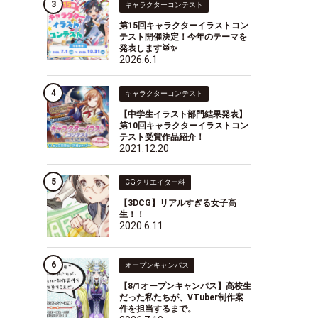
キャラクターコンテスト
第15回キャラクターイラストコン
テスト開催決定！今年のテーマを
発表します🥁✨
2026.6.1
キャラクターコンテスト
【中学生イラスト部門結果発表】
第10回キャラクターイラストコン
テスト受賞作品紹介！
2021.12.20
CGクリエイター科
【3DCG】リアルすぎる女子高
生！！
2020.6.11
オープンキャンパス
【8/1オープンキャンパス】高校生
だった私たちが、VTuber制作案
件を担当するまで。