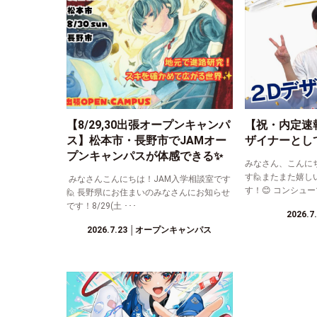
【8/29,30出張オープンキャンパ
【祝・内定速
ス】松本市・長野市でJAMオー
ザイナーとし
プンキャンパスが体感できる✨
みなさん、こんに
す🙋またまた嬉し
みなさんこんにちは！JAM入学相談室です
す！😊 コンシュー
🙋 長野県にお住まいのみなさんにお知らせ
です！8/29(土 ･･･
2026.7
2026.7.23
│オープンキャンパス