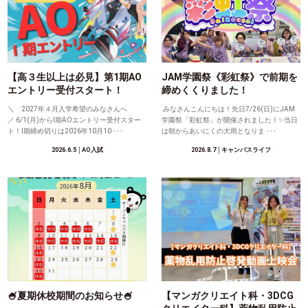
【高３生以上は必見】第1期AO
JAM学園祭《彩虹祭》で前期を
エントリー受付スタート！
締めくくりました！
＼ 2027年４月入学希望のみなさんへ
みなさんこんにちは！先日7/26(日)にJAM
／ 6/1(月)からⅠ期AOエントリー受付スター
学園祭「彩虹祭」が開催されました！✨当日
ト！Ⅰ期締め切りは2026年10月10 ･･･
は朝からあいにくの大雨となりま ･･･
2026.6.5
│AO入試
2026.8.7
│キャンパスライフ
🍧夏期休校期間のお知らせ🍧
【マンガクリエイト科・3DCG