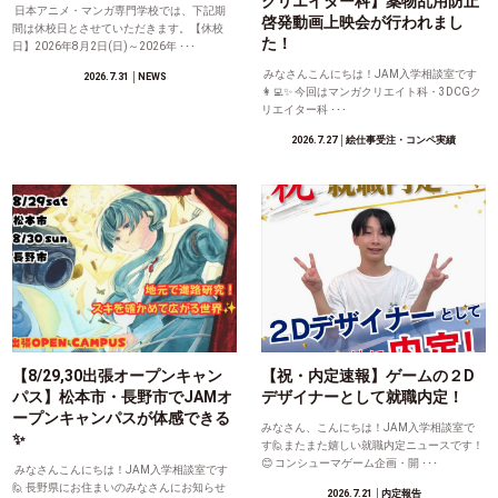
クリエイター科】薬物乱用防止
日本アニメ・マンガ専門学校では、下記期
啓発動画上映会が行われまし
間は休校日とさせていただきます。【休校
た！
日】2026年8月2日(日)～2026年 ･･･
みなさんこんにちは！JAM入学相談室です
2026.7.31
│NEWS
👩‍💻✨ 今回はマンガクリエイト科・3DCGク
リエイター科 ･･･
2026.7.27
│絵仕事受注・コンペ実績
【8/29,30出張オープンキャン
【祝・内定速報】ゲームの２D
パス】松本市・長野市でJAMオ
デザイナーとして就職内定！
ープンキャンパスが体感できる
みなさん、こんにちは！JAM入学相談室で
✨
す🙋またまた嬉しい就職内定ニュースです！
😊 コンシューマゲーム企画・開 ･･･
みなさんこんにちは！JAM入学相談室です
🙋 長野県にお住まいのみなさんにお知らせ
2026.7.21
│内定報告