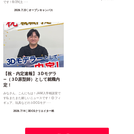
です！8/29(土 ･･･
2026.7.23
│オープンキャンパス
【祝・内定速報】３Dモデラ
―（３D原型師）として就職内
定！
みなさん、こんにちは！JAM入学相談室で
す🙋またまた嬉しいニュースです！😊 フィ
ギュア、玩具などの３DCGモデ ･･･
2026.7.14
│3DCGクリエイター科