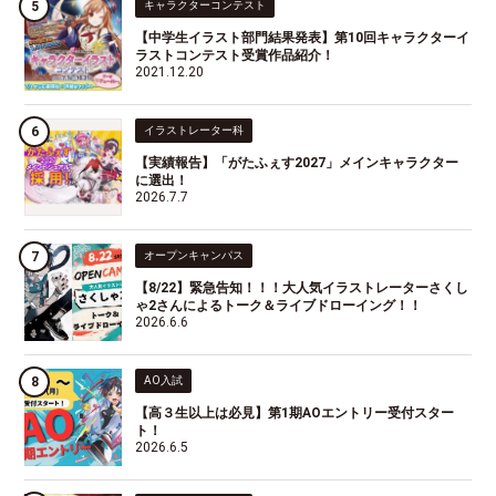
キャラクターコンテスト
【中学生イラスト部門結果発表】第10回キャラクターイ
ラストコンテスト受賞作品紹介！
2021.12.20
イラストレーター科
【実績報告】「がたふぇす2027」メインキャラクター
に選出！
2026.7.7
オープンキャンパス
【8/22】緊急告知！！！大人気イラストレーターさくし
ゃ2さんによるトーク＆ライブドローイング！！
2026.6.6
AO入試
【高３生以上は必見】第1期AOエントリー受付スター
ト！
2026.6.5