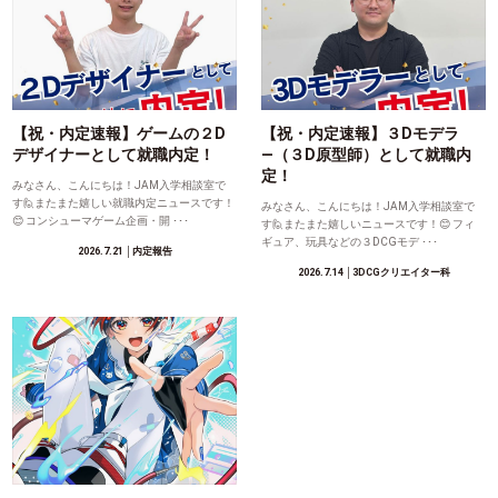
【祝・内定速報】ゲームの２D
【祝・内定速報】３Dモデラ
デザイナーとして就職内定！
―（３D原型師）として就職内
定！
みなさん、こんにちは！JAM入学相談室で
す🙋またまた嬉しい就職内定ニュースです！
みなさん、こんにちは！JAM入学相談室で
😊 コンシューマゲーム企画・開 ･･･
す🙋またまた嬉しいニュースです！😊 フィ
ギュア、玩具などの３DCGモデ ･･･
2026.7.21
│内定報告
2026.7.14
│3DCGクリエイター科