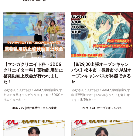
【マンガクリエイト科・3DCG
【8/29,30出張オープンキャン
クリエイター科】薬物乱用防止
パス】松本市・長野市でJAMオ
啓発動画上映会が行われまし
ープンキャンパスが体感できる
た！
✨
みなさんこんにちは！JAM入学相談室です
みなさんこんにちは！JAM入学相談室です
👩‍💻✨ 今回はマンガクリエイト科・3DCGク
🙋 長野県にお住まいのみなさんにお知らせ
リエイター科 ･･･
です！8/29(土 ･･･
2026.7.27
│絵仕事受注・コンペ実績
2026.7.23
│オープンキャンパス