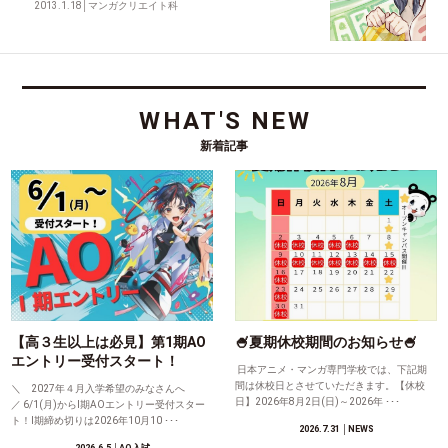
2013.1.18
│
マンガクリエイト科
WHAT'S NEW
新着記事
【高３生以上は必見】第1期AO
🍧夏期休校期間のお知らせ🍧
エントリー受付スタート！
日本アニメ・マンガ専門学校では、下記期
間は休校日とさせていただきます。【休校
＼ 2027年４月入学希望のみなさんへ
日】2026年8月2日(日)～2026年 ･･･
／ 6/1(月)からⅠ期AOエントリー受付スター
ト！Ⅰ期締め切りは2026年10月10 ･･･
2026.7.31
│NEWS
2026.6.5
│AO入試