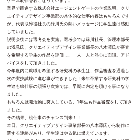
ゲーム制作をおこなっています。
業界で躍進する株式会社エージェントゲートの企業説明、クリ
エイティブデザイン事業部の具体的な仕事内容はもちろんです
が、代表取締役社長の緑川氏の熱いメッセージに学生達は感動
していました。
説明会後には選考会を実施。選考会では緑川社長、管理本部長
の浅見氏、クリエイティブデザイン事業部長の八木澤氏が審査
を希望する学生の作品を評価し、一人一人と熱心に面談。アド
バイスをして頂きました。
今年度内に就職を希望する研究科の学生は、作品審査を通過し
次の実技試験に進む事ができました！来年卒業する研究科の学
生達も絵仕事の頑張り次第では、早期に内定を頂ける事になり
ました。
もちろん就職活動に突入している、1年生も作品審査をして頂き
ました。
その結果、絵仕事のチャンス到来！！
本日、クリエイティブデザイン事業部長の八木澤氏から制作に
関する連絡があり、学生達はやる気に燃えています。