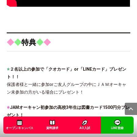
◆
◆
特典
◆
◆
⭐
２名以上の参加で「クオカード」or「LINEカード」プレゼン
ト！！
保護者様と一緒に参加orご友人グループの中にＪＡＭオーキャ
ン未参加の方がいる場合にプレゼント！
⭐
JAMオーキャン初参加の高校3年生は図書カード1500円分プレ
ゼント！
JAMのオープンキャンパスに今回初めて参加する高校3年生の方
オープンキャンパス
資料請求
AO入試
LINE登録
には、参加するだけで1500円分の図書カードをプレゼント！