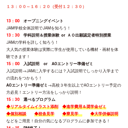
１３：００～１６：２０（受付１２：３
０）
13：00
オープニングイベント
JAM学校全体説明でJAMを知ろう！
13：30
学科説明＆授業体験 or ＡＯ出願認定者特別授業
JAMの学科を詳しく知ろう！
大人気の授業体験は実際に学生が使用している機材・画材を体
験できます！
15：00
入試説明 or AOエントリー準備ゼミ
入試説明→JAMに入学するには？入試説明でしっかり入学まで
の流れをつかもう！
AOエントリー準備ゼミ
→高校３年生以上でAOエントリー予定の
方必見！エントリー方法をしっかり説明！
15：30
選べるプログラム
◆リアルタイムイラスト添削
◆進学費用＆奨学金ゼミ
◆個別相談
◆校舎見学
◆寮見学
◆大学併修説明
などをご用意！自分の気になるプログラムに参加できる！
16：15
PM終了！