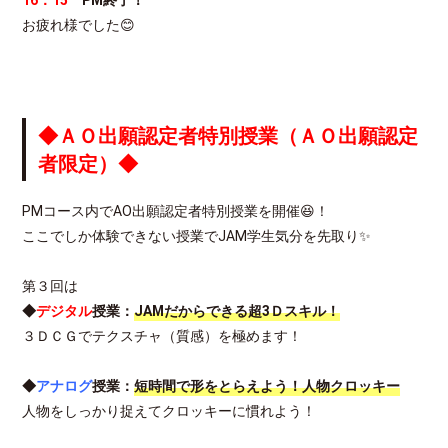
お疲れ様でした😊
◆ＡＯ出願認定者特別授業（ＡＯ出願認定
者限定）◆
PMコース内でAO出願認定者特別授業を開催😆！
ここでしか体験できない授業でJAM学生気分を先取り✨
第３回は
◆
デジタル
授業：
JAMだからできる超3Ｄスキル！
３ＤＣＧでテクスチャ（質感）を極めます！
◆
アナログ
授業：
短時間で形をとらえよう！人物クロッキー
人物をしっかり捉えてクロッキーに慣れよう！