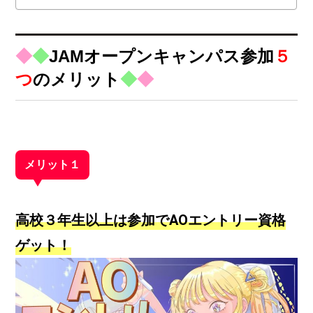
◆
◆
JAMオープンキャンパス参加
５
つ
のメリット
◆
◆
メリット１
高校３年生以上は参加でAOエントリー資格
ゲット！