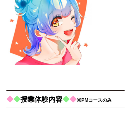
◆
◆
授業体験内容
◆
◆
※PMコースのみ