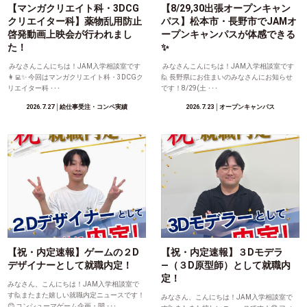
【マンガクリエイト科・3DCG
【8/29,30出張オープンキャン
クリエイター科】薬物乱用防止
パス】松本市・長野市でJAMオ
啓発動画上映会が行われまし
ープンキャンパスが体感できる
た！
✨
みなさんこんにちは！JAM入学相談室です
みなさんこんにちは！JAM入学相談室です
👩‍💻✨ 今回はマンガクリエイト科・3DCGク
🙋 長野県にお住まいのみなさんにお知らせ
リエイター科 ･･･
です！8/29(土 ･･･
2026.7.27
│絵仕事受注・コンペ実績
2026.7.23
│オープンキャンパス
【祝・内定速報】ゲームの２D
【祝・内定速報】３Dモデラ
デザイナーとして就職内定！
―（３D原型師）として就職内
定！
みなさん、こんにちは！JAM入学相談室で
す🙋またまた嬉しい就職内定ニュースです！
みなさん、こんにちは！JAM入学相談室で
😊 コンシューマゲーム企画・開 ･･･