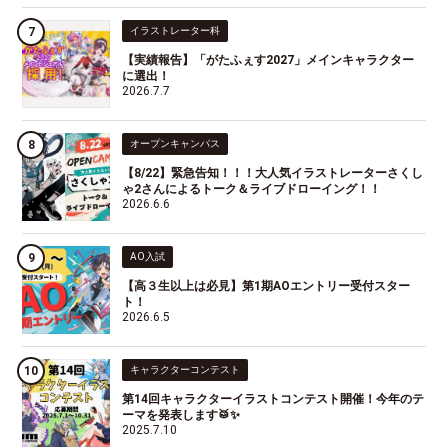
イラストレーター科
【実績報告】「がたふぇす2027」メインキャラクター
に選出！
2026.7.7
オープンキャンパス
【8/22】緊急告知！！！大人気イラストレーターさくし
ゃ2さんによるトーク＆ライブドローイング！！
2026.6.6
AO入試
【高３生以上は必見】第1期AOエントリー受付スター
ト！
2026.6.5
キャラクターコンテスト
第14回キャラクターイラストコンテスト開催！今年のテ
ーマを発表します🥁✨
2025.7.10