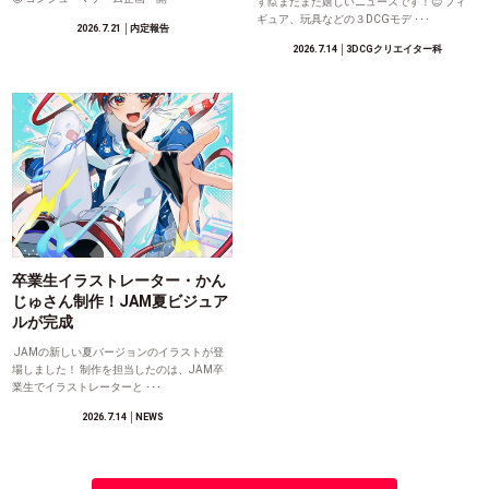
す🙋またまた嬉しいニュースです！😊 フィ
ギュア、玩具などの３DCGモデ ･･･
2026.7.21
│内定報告
2026.7.14
│3DCGクリエイター科
卒業生イラストレーター・かん
じゅさん制作！JAM夏ビジュア
ルが完成
JAMの新しい夏バージョンのイラストが登
場しました！ 制作を担当したのは、JAM卒
業生でイラストレーターと ･･･
2026.7.14
│NEWS