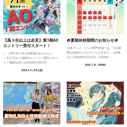
【高３生以上は必見】第1期AO
🍧夏期休校期間のお知らせ🍧
エントリー受付スタート！
日本アニメ・マンガ専門学校では、下記期
間は休校日とさせていただきます。【休校
＼ 2027年４月入学希望のみなさんへ
日】2026年8月2日(日)～2026年 ･･･
／ 6/1(月)からⅠ期AOエントリー受付スター
ト！Ⅰ期締め切りは2026年10月10 ･･･
2026.7.31
│NEWS
2026.6.5
│AO入試