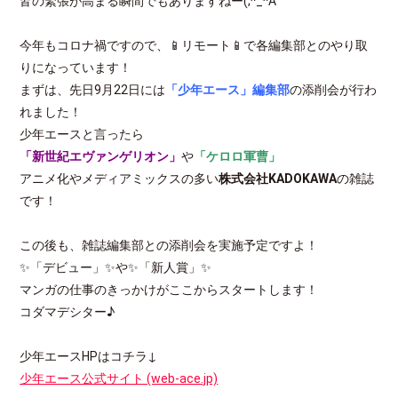
皆の緊張が高まる瞬間でもありますねー(;^_^A
今年もコロナ禍ですので、📱リモート📱で各編集部とのやり取
りになっています！
まずは、先日9月22日には
「少年エース」編集部
の添削会が行わ
れました！
少年エースと言ったら
「新世紀エヴァンゲリオン」
や
「ケロロ軍曹」
アニメ化やメディアミックスの多い
株式会社KADOKAWA
の雑誌
です！
この後も、雑誌編集部との添削会を実施予定ですよ！
✨「デビュー」✨や✨「新人賞」✨
マンガの仕事のきっかけがここからスタートします！
コダマデシター♪
少年エースHPはコチラ↓
少年エース公式サイト (web-ace.jp)