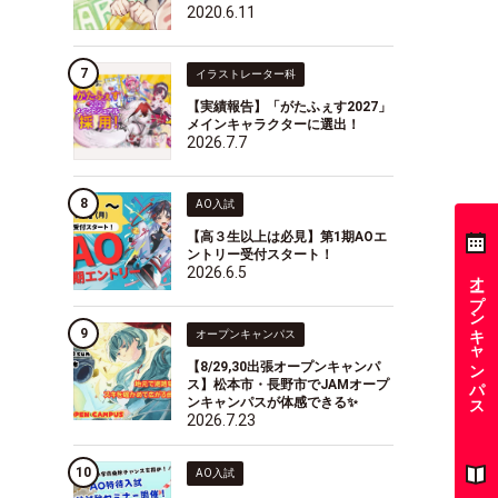
2020.6.11
イラストレーター科
【実績報告】「がたふぇす2027」
メインキャラクターに選出！
2026.7.7
AO入試
【高３生以上は必見】第1期AOエ
ントリー受付スタート！
2026.6.5
オープンキャンパス
オープンキャンパス
【8/29,30出張オープンキャンパ
ス】松本市・長野市でJAMオープ
ンキャンパスが体感できる✨
2026.7.23
AO入試