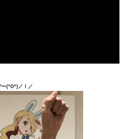
ー(^O^)／！／