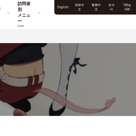
訪問者
简体中
繁體中
한국
Tiếng
English
パ
別
文
文
어
Việt
メニュ
ー
Visitor