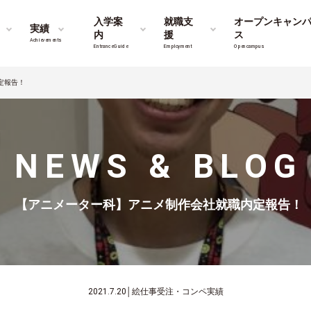
入学案
就職支
オープンキャン
実績
内
援
ス
Achievements
Entrance Guide
Employment
Opencampus
定報告！
NEWS & BLOG
【アニメーター科】アニメ制作会社就職内定報告！
2021.7.20
│
絵仕事受注・コンペ実績