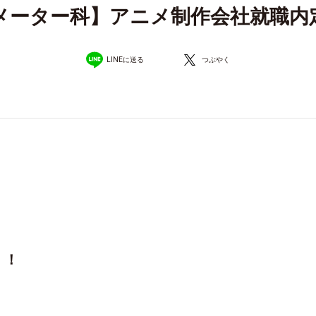
メーター科】アニメ制作会社就職内
LINEに送る
つぶやく
！！