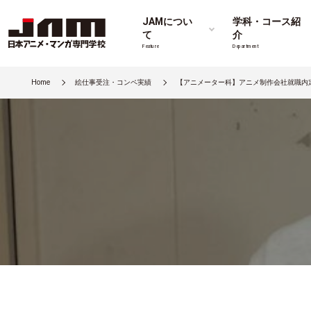
JAMについ
学科・コース紹
て
介
Feature
Department
Home
絵仕事受注・コンペ実績
【アニメーター科】アニメ制作会社就職内