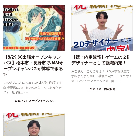
【8/29,30出張オープンキャン
【祝・内定速報】ゲームの２D
パス】松本市・長野市でJAMオ
デザイナーとして就職内定！
ープンキャンパスが体感できる
みなさん、こんにちは！JAM入学相談室で
✨
す🙋またまた嬉しい就職内定ニュースです！
😊 コンシューマゲーム企画・開 ･･･
みなさんこんにちは！JAM入学相談室です
🙋 長野県にお住まいのみなさんにお知らせ
2026.7.21
│内定報告
です！8/29(土 ･･･
2026.7.23
│オープンキャンパス