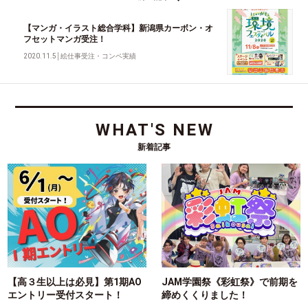
【マンガ・イラスト総合学科】新潟県カーボン・オ
フセットマンガ受注！
2020.11.5
│
絵仕事受注・コンペ実績
WHAT'S NEW
新着記事
【高３生以上は必見】第1期AO
JAM学園祭《彩虹祭》で前期を
エントリー受付スタート！
締めくくりました！