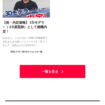
【祝・内定速報】３Dモデラ
―（３D原型師）として就職内
定！
みなさん、こんにちは！JAM入学相談室で
す🙋またまた嬉しいニュースです！😊 フィ
ギュア、玩具などの３DCGモデ ･･･
2026.7.14
│3DCGクリエイター科
一覧を見る