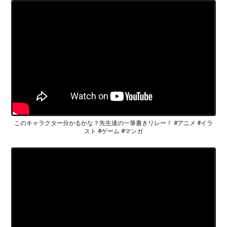
このキャラクター分かるかな？先生達の一筆書きリレー！ #アニメ #イラ
スト #ゲーム #マンガ