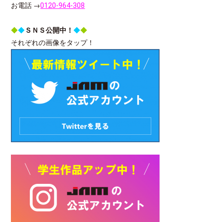
お電話 →
0120-964-308
◆
◆
ＳＮＳ公開中！
◆
◆
それぞれの画像をタップ！