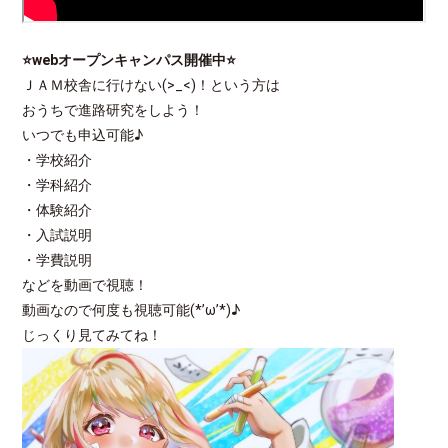
⭐webオープンキャンパス開催中
⭐
ＪＡＭ校舎に行けない(>_<)！という方は
おうちで進路研究をしよう！
いつでも申込可能♪
・学校紹介
・学科紹介
・体験紹介
・入試説明
・学費説明
などを動画で視聴！
動画なので何度も視聴可能(*’ω’*)♪
じっくり見てみてね！