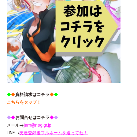
◆
◆
資料請求はコチラ
◆
◆
こちらをタップ！
◆
◆
お問合せはコチラ
◆
◆
メール→
jam@nsg.gr.jp
LINE→
友達登録後フルネームを送ってね！