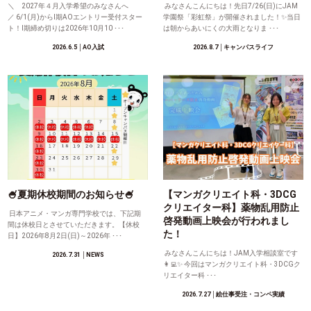
＼ 2027年４月入学希望のみなさんへ
みなさんこんにちは！先日7/26(日)にJAM
／ 6/1(月)からⅠ期AOエントリー受付スター
学園祭「彩虹祭」が開催されました！✨当日
ト！Ⅰ期締め切りは2026年10月10 ･･･
は朝からあいにくの大雨となりま ･･･
2026.6.5
│AO入試
2026.8.7
│キャンパスライフ
🍧夏期休校期間のお知らせ🍧
【マンガクリエイト科・3DCG
クリエイター科】薬物乱用防止
日本アニメ・マンガ専門学校では、下記期
啓発動画上映会が行われまし
間は休校日とさせていただきます。【休校
た！
日】2026年8月2日(日)～2026年 ･･･
みなさんこんにちは！JAM入学相談室です
2026.7.31
│NEWS
👩‍💻✨ 今回はマンガクリエイト科・3DCGク
リエイター科 ･･･
2026.7.27
│絵仕事受注・コンペ実績