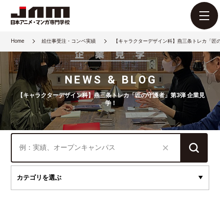
Home
絵仕事受注・コンペ実績
【キャラクターデザイン科】燕三条トレカ「匠の
NEWS & BLOG
【キャラクターデザイン科】燕三条トレカ「匠の守護者」第3弾 企業見
学！