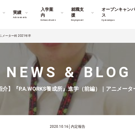
入学案
就職支
オープンキャン
実績
内
援
ス
Achievements
Entrance Guide
Employment
Opencampus
ニメーター科 2021年卒
NEWS & BLOG
介】『P.A.WORKS養成所』進学（前編）｜アニメーター
2020.10.16
│
内定報告