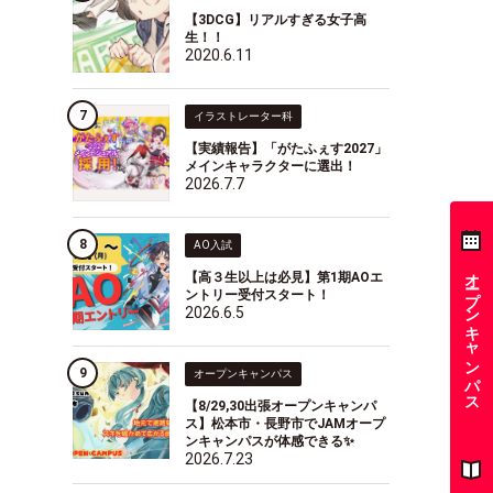
【3DCG】リアルすぎる女子高
生！！
2020.6.11
イラストレーター科
【実績報告】「がたふぇす2027」
メインキャラクターに選出！
2026.7.7
AO入試
オープンキャンパス
【高３生以上は必見】第1期AOエ
ントリー受付スタート！
2026.6.5
オープンキャンパス
【8/29,30出張オープンキャンパ
ス】松本市・長野市でJAMオープ
ンキャンパスが体感できる✨
2026.7.23