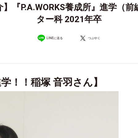
】『P.A.WORKS養成所』進学（
ター科 2021年卒
LINEに送る
つぶやく
に進学！！稲塚 音羽さん】