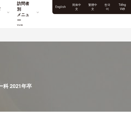
訪問者
简体中
繁體中
한국
Tiếng
English
パ
別
文
文
어
Việt
メニュ
ー
Visitor
科 2021年卒