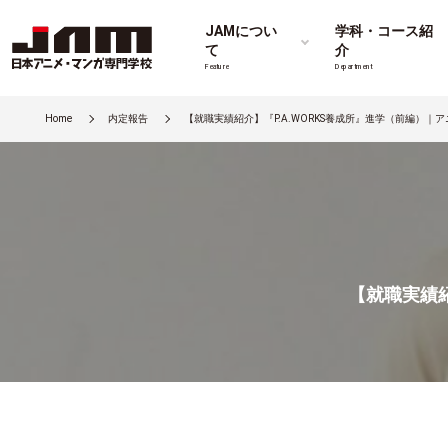
JAMについ
学科・コース紹
て
介
Feature
Department
Home
内定報告
【就職実績紹介】『P.A.WORKS養成所』進学（前編）｜ア
【就職実績紹