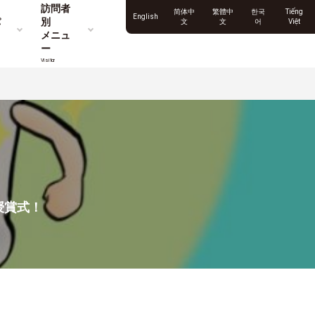
訪問者
简体中
繁體中
한국
Tiếng
English
パ
別
文
文
어
Việt
メニュ
ー
Visitor
授賞式！