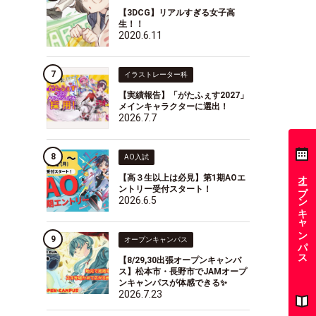
【3DCG】リアルすぎる女子高
生！！
2020.6.11
イラストレーター科
【実績報告】「がたふぇす2027」
メインキャラクターに選出！
2026.7.7
AO入試
オープンキャンパス
【高３生以上は必見】第1期AOエ
ントリー受付スタート！
2026.6.5
オープンキャンパス
【8/29,30出張オープンキャンパ
ス】松本市・長野市でJAMオープ
ンキャンパスが体感できる✨
2026.7.23