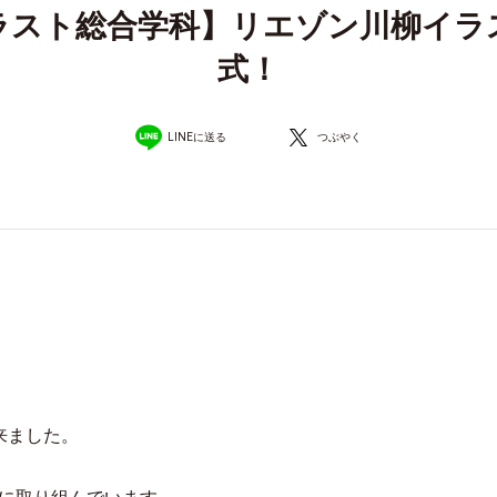
ラスト総合学科】リエゾン川柳イラ
式！
LINEに送る
つぶやく
来ました。