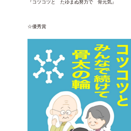
『コツコツと たゆまぬ努力で 骨元気』
☆優秀賞