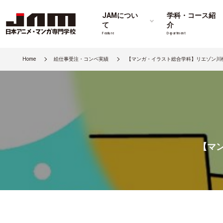
JAMについ
学科・コース紹
て
介
Feature
Department
Home
絵仕事受注・コンペ実績
【マンガ・イラスト総合学科】リエゾン川
【マ