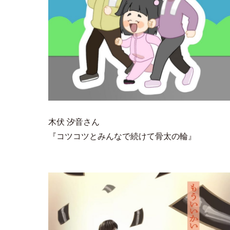
木伏 汐音さん
『コツコツとみんなで続けて骨太の輪』