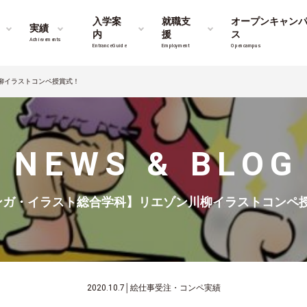
入学案
就職支
オープンキャン
実績
内
援
ス
Achievements
Entrance Guide
Employment
Opencampus
柳イラストコンペ授賞式！
NEWS & BLOG
ンガ・イラスト総合学科】リエゾン川柳イラストコンペ
2020.10.7
│
絵仕事受注・コンペ実績