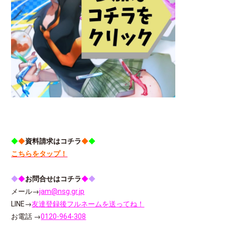
◆
◆
資料請求はコチラ
◆
◆
こちらをタップ！
◆
◆
お問合せはコチラ
◆
◆
メール→
jam@nsg.gr.jp
LINE→
友達登録後フルネームを送ってね！
お電話 →
0120-964-308