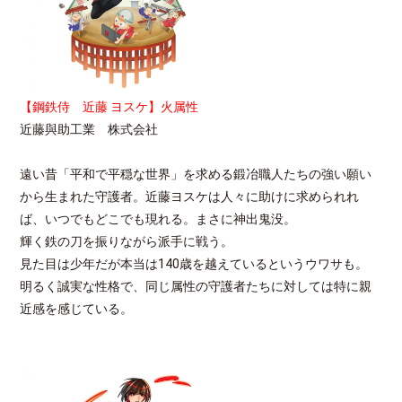
【鋼鉄侍 近藤 ヨスケ】火属性
近藤與助工業 株式会社
遠い昔「平和で平穏な世界」を求める鍛冶職人たちの強い願い
から生まれた守護者。近藤ヨスケは人々に助けに求められれ
ば、いつでもどこでも現れる。まさに神出鬼没。
輝く鉄の刀を振りながら派手に戦う。
見た目は少年だが本当は140歳を越えているというウワサも。
明るく誠実な性格で、同じ属性の守護者たちに対しては特に親
近感を感じている。