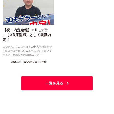
【祝・内定速報】３Dモデラ
―（３D原型師）として就職内
定！
みなさん、こんにちは！JAM入学相談室で
す🙋またまた嬉しいニュースです！😊 フィ
ギュア、玩具などの３DCGモデ ･･･
2026.7.14
│3DCGクリエイター科
一覧を見る