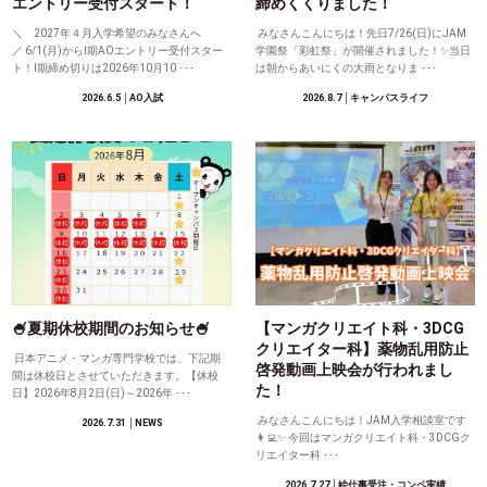
エントリー受付スタート！
締めくくりました！
＼ 2027年４月入学希望のみなさんへ
みなさんこんにちは！先日7/26(日)にJAM
／ 6/1(月)からⅠ期AOエントリー受付スター
学園祭「彩虹祭」が開催されました！✨当日
ト！Ⅰ期締め切りは2026年10月10 ･･･
は朝からあいにくの大雨となりま ･･･
2026.6.5
│AO入試
2026.8.7
│キャンパスライフ
🍧夏期休校期間のお知らせ🍧
【マンガクリエイト科・3DCG
クリエイター科】薬物乱用防止
日本アニメ・マンガ専門学校では、下記期
啓発動画上映会が行われまし
間は休校日とさせていただきます。【休校
た！
日】2026年8月2日(日)～2026年 ･･･
みなさんこんにちは！JAM入学相談室です
2026.7.31
│NEWS
👩‍💻✨ 今回はマンガクリエイト科・3DCGク
リエイター科 ･･･
2026.7.27
│絵仕事受注・コンペ実績