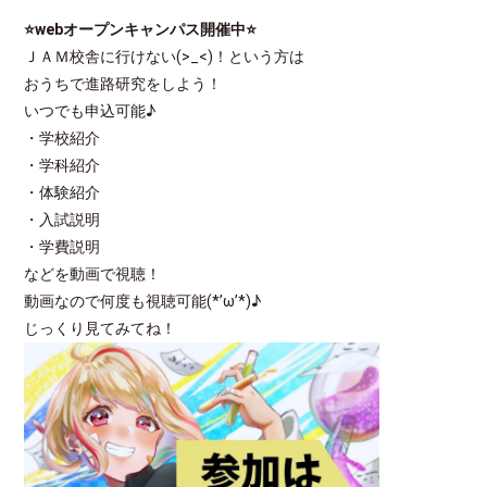
⭐webオープンキャンパス開催中
⭐
ＪＡＭ校舎に行けない(>_<)！という方は
おうちで進路研究をしよう！
いつでも申込可能♪
・学校紹介
・学科紹介
・体験紹介
・入試説明
・学費説明
などを動画で視聴！
動画なので何度も視聴可能(*’ω’*)♪
じっくり見てみてね！