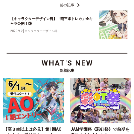
前の記事
【キャラクターデザイン科】「燕三条トレカ」全キ
ャラ公開！③
2020.9.2
│
キャラクターデザイン科
WHAT'S NEW
新着記事
【高３生以上は必見】第1期AO
JAM学園祭《彩虹祭》で前期を