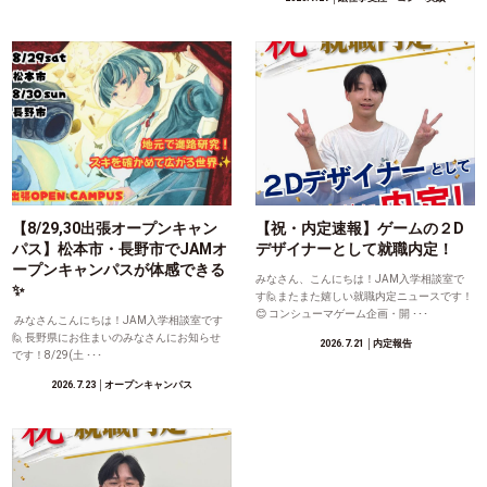
【8/29,30出張オープンキャン
【祝・内定速報】ゲームの２D
パス】松本市・長野市でJAMオ
デザイナーとして就職内定！
ープンキャンパスが体感できる
みなさん、こんにちは！JAM入学相談室で
✨
す🙋またまた嬉しい就職内定ニュースです！
😊 コンシューマゲーム企画・開 ･･･
みなさんこんにちは！JAM入学相談室です
🙋 長野県にお住まいのみなさんにお知らせ
2026.7.21
│内定報告
です！8/29(土 ･･･
2026.7.23
│オープンキャンパス