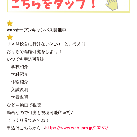
webオープンキャンパス開催中
ＪＡＭ校舎に行けない(>_<)！という方は
おうちで進路研究をしよう！
いつでも申込可能♪
・学校紹介
・学科紹介
・体験紹介
・入試説明
・学費説明
などを動画で視聴！
動画なので何度も視聴可能(*’ω’*)♪
じっくり見てみてね！
申込はこちらから→
https://www.web-jam.jp/23357/