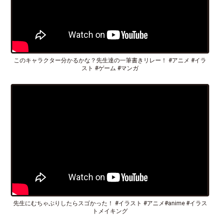
このキャラクター分かるかな？先生達の一筆書きリレー！ #アニメ #イラ
スト #ゲーム #マンガ
先生にむちゃぶりしたらスゴかった！ #イラスト #アニメ#anime #イラス
トメイキング