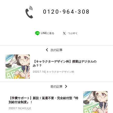
0120-964-308
LINEに送る
つぶやく
次の記事
【キャラクターデザイン科】授業はデジタルの
み？？
2020.7.16
│
キャラクターデザイン科
前の記事
【学費サポート】新設！返還不要・完全給付型『特
別給付金制度』！
2020.7.16
│
AO入試