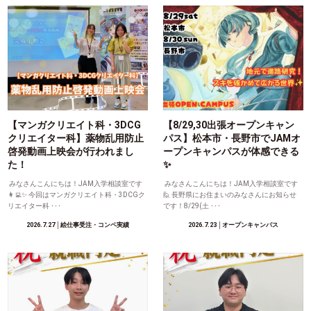
【マンガクリエイト科・3DCG
【8/29,30出張オープンキャン
クリエイター科】薬物乱用防止
パス】松本市・長野市でJAMオ
啓発動画上映会が行われまし
ープンキャンパスが体感できる
た！
✨
みなさんこんにちは！JAM入学相談室です
みなさんこんにちは！JAM入学相談室です
👩‍💻✨ 今回はマンガクリエイト科・3DCGク
🙋 長野県にお住まいのみなさんにお知らせ
リエイター科 ･･･
です！8/29(土 ･･･
2026.7.27
│絵仕事受注・コンペ実績
2026.7.23
│オープンキャンパス