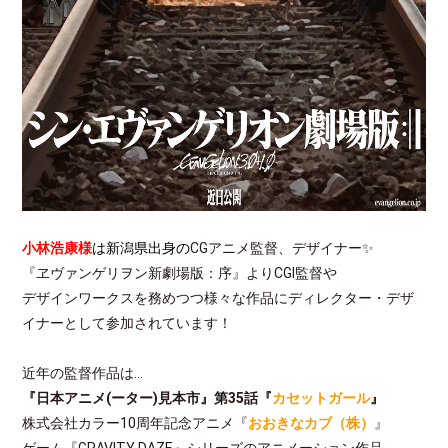
小林浩康様
は新潟県出身の
CGアニメ監督、デザイナー✨
『ヱヴァンゲリヲン新劇場版：序』よりCGI監督や
デザインワークスを務めつつ様々な作品にディレクター・デザ
イナーとして参加されています！
近年の監督作品は…
『日本アニメ(ーター)見本市』第35話『
カセットガール
』
株式会社カラー10周年記念アニメ『
おおきなカブ（株）
』