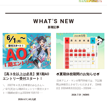
WHAT'S NEW
新着記事
【高３生以上は必見】第1期AO
🍧夏期休校期間のお知らせ🍧
エントリー受付スタート！
日本アニメ・マンガ専門学校では、下記期
間は休校日とさせていただきます。【休校
＼ 2027年４月入学希望のみなさんへ
日】2026年8月2日(日)～2026年 ･･･
／ 6/1(月)からⅠ期AOエントリー受付スター
ト！Ⅰ期締め切りは2026年10月10 ･･･
2026.7.31
│NEWS
2026.6.5
│AO入試