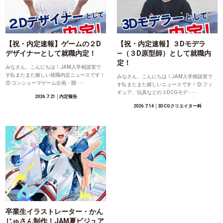
【祝・内定速報】ゲームの２D
【祝・内定速報】３Dモデラ
デザイナーとして就職内定！
―（３D原型師）として就職内
定！
みなさん、こんにちは！JAM入学相談室で
す🙋またまた嬉しい就職内定ニュースです！
みなさん、こんにちは！JAM入学相談室で
😊 コンシューマゲーム企画・開 ･･･
す🙋またまた嬉しいニュースです！😊 フィ
ギュア、玩具などの３DCGモデ ･･･
2026.7.21
│内定報告
2026.7.14
│3DCGクリエイター科
卒業生イラストレーター・かん
じゅさん制作！JAM夏ビジュア