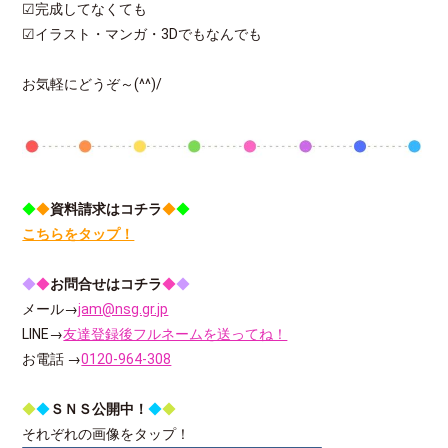
☑完成してなくても
☑イラスト・マンガ・3Dでもなんでも
お気軽にどうぞ～(^^)/
◆
◆
資料請求はコチラ
◆
◆
こちらをタップ！
◆
◆
お問合せはコチラ
◆
◆
メール→
jam@nsg.gr.jp
LINE→
友達登録後フルネームを送ってね！
お電話 →
0120-964-308
◆
◆
ＳＮＳ公開中！
◆
◆
それぞれの画像をタップ！