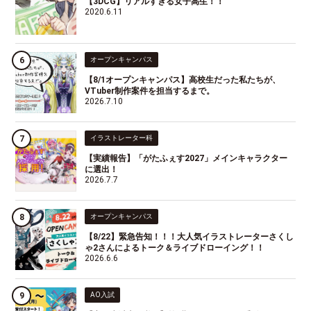
【3DCG】リアルすぎる女子高生！！
2020.6.11
オープンキャンパス
【8/1オープンキャンパス】高校生だった私たちが、
VTuber制作案件を担当するまで。
2026.7.10
イラストレーター科
【実績報告】「がたふぇす2027」メインキャラクター
に選出！
2026.7.7
オープンキャンパス
【8/22】緊急告知！！！大人気イラストレーターさくし
ゃ2さんによるトーク＆ライブドローイング！！
2026.6.6
AO入試