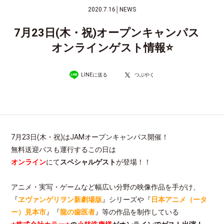
2020.7.16
│
NEWS
7月23日(木・祝)オープンキャンパス
オンラインゲスト情報⭐
LINEに送る
つぶやく
7月23日(木・祝)はJAMオープンキャンパス開催！
無料送迎バスも運行するこの日は
オンライン
にて
スペシャルゲスト
が登場！！
アニメ・実写・ゲームなど幅広い分野の映像作品を手がけ、
『
ヱヴァンゲリヲン新劇場版
』シリーズや『
日本アニメ（ータ
ー）見本市
』『
龍の歯医者
』等の作品を制作している