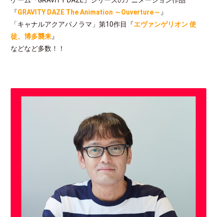
ゲーム『GRAVITY DAZE』シリーズのアニメーション作品
『
GRAVITY DAZE The Animation ～Ouverture～
』
「キャナルアクアパノラマ」第10作目『
エヴァンゲリオン 使
徒、博多襲来
』
などなど多数！！