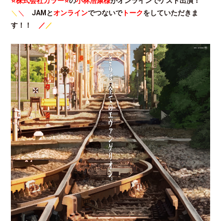
⭐株式会社カラー⭐
の
小林浩康様
がオンラインでゲスト出演！
＼
＼
JAMと
オンライン
でつないで
トーク
をしていただきま
す！！
／
／