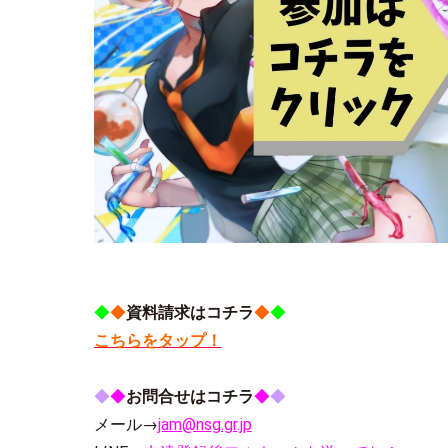
◆
◆
資料請求はコチラ
◆
◆
こちらをタップ！
◆
◆
お問合せはコチラ
◆
◆
メール→
jam@nsg.gr.jp