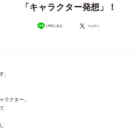
「キャラクター発想」！
LINEに送る
つぶやく
す。
ャラクター」
て
し