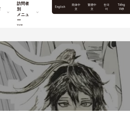
訪問者
简体中
繁體中
한국
Tiếng
English
パ
別
文
文
어
Việt
メニュ
ー
Visitor