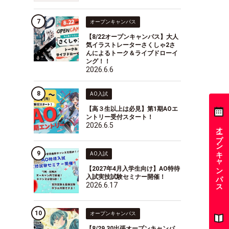
オープンキャンパス
【8/22オープンキャンパス】大人
気イラストレーターさくしゃ2さ
んによるトーク＆ライブドローイ
ング！！
2026.6.6
AO入試
【高３生以上は必見】第1期AOエ
ントリー受付スタート！
2026.6.5
オープンキャンパス
AO入試
【2027年4月入学生向け】AO特待
入試実技試験セミナー開催！
2026.6.17
オープンキャンパス
【8/29,30出張オープンキャンパ