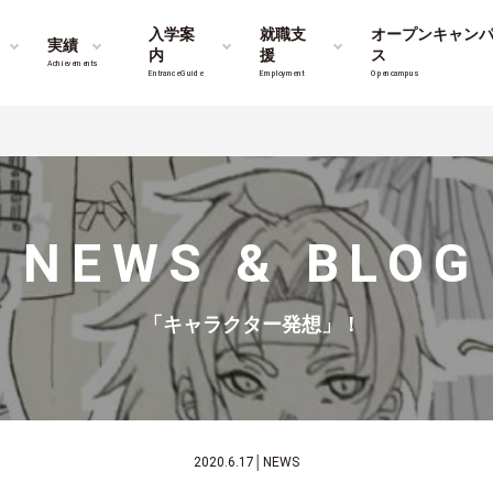
入学案
就職支
オープンキャン
実績
内
援
ス
Achievements
Entrance Guide
Employment
Opencampus
NEWS & BLOG
「キャラクター発想」！
2020.6.17
│
NEWS