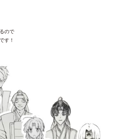
るので
です！