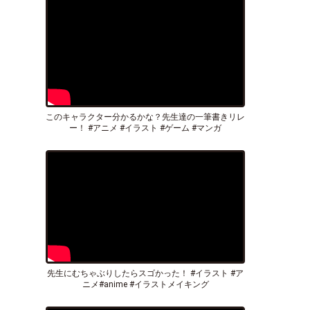
このキャラクター分かるかな？先生達の一筆書きリレ
ー！ #アニメ #イラスト #ゲーム #マンガ
先生にむちゃぶりしたらスゴかった！ #イラスト #ア
ニメ#anime #イラストメイキング