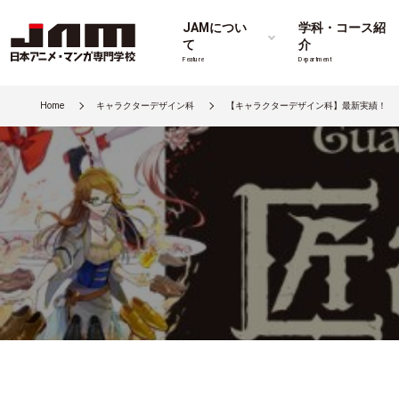
JAMについ
学科・コース紹
て
介
Feature
Department
Home
キャラクターデザイン科
【キャラクターデザイン科】最新実績！