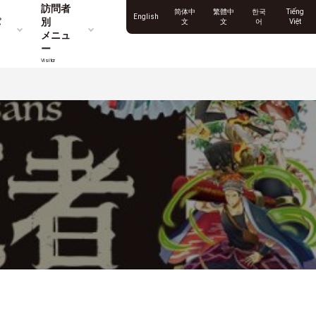
訪問者
简体中
繁體中
한국
Tiếng
English
パ
別
文
文
어
Việt
メニュ
ー
Visitor