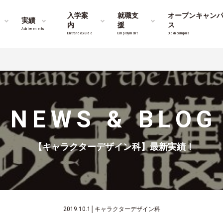
入学案
就職支
オープンキャン
実績
内
援
ス
Achievements
Entrance Guide
Employment
Opencampus
NEWS & BLOG
【キャラクターデザイン科】最新実績！
2019.10.1
│
キャラクターデザイン科