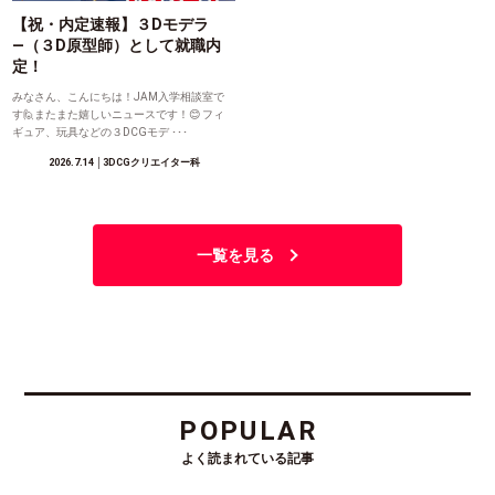
【祝・内定速報】３Dモデラ
―（３D原型師）として就職内
定！
みなさん、こんにちは！JAM入学相談室で
す🙋またまた嬉しいニュースです！😊 フィ
ギュア、玩具などの３DCGモデ ･･･
2026.7.14
│3DCGクリエイター科
一覧を見る
POPULAR
よく読まれている記事