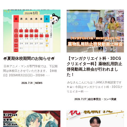
🍧夏期休校期間のお知らせ🍧
【マンガクリエイト科・3DCG
クリエイター科】薬物乱用防止
日本アニメ・マンガ専門学校では、下記期
啓発動画上映会が行われまし
間は休校日とさせていただきます。【休校
た！
日】2026年8月2日(日)～2026年 ･･･
みなさんこんにちは！JAM入学相談室です
2026.7.31
│NEWS
👩‍💻✨ 今回はマンガクリエイト科・3DCGク
リエイター科 ･･･
2026.7.27
│絵仕事受注・コンペ実績