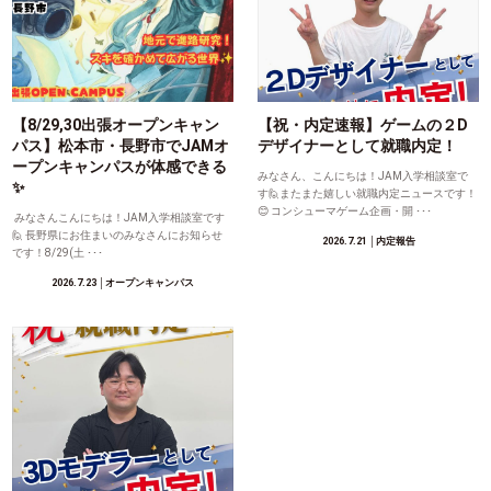
【8/29,30出張オープンキャン
【祝・内定速報】ゲームの２D
パス】松本市・長野市でJAMオ
デザイナーとして就職内定！
ープンキャンパスが体感できる
みなさん、こんにちは！JAM入学相談室で
✨
す🙋またまた嬉しい就職内定ニュースです！
😊 コンシューマゲーム企画・開 ･･･
みなさんこんにちは！JAM入学相談室です
🙋 長野県にお住まいのみなさんにお知らせ
2026.7.21
│内定報告
です！8/29(土 ･･･
2026.7.23
│オープンキャンパス