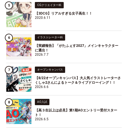
CGクリエイター科
【3DCG】リアルすぎる女子高生！！
2020.6.11
イラストレーター科
【実績報告】「がたふぇす2027」メインキャラクター
に選出！
2026.7.7
オープンキャンパス
【8/22オープンキャンパス】大人気イラストレーターさ
くしゃ2さんによるトーク＆ライブドローイング！！
2026.6.6
AO入試
【高３生以上は必見】第1期AOエントリー受付スター
ト！
2026.6.5