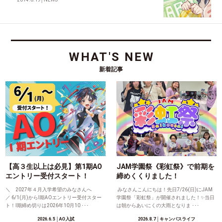
WHAT'S NEW
新着記事
【高３生以上は必見】第1期AO
JAM学園祭《彩虹祭》で前期を
エントリー受付スタート！
締めくくりました！
＼ 2027年４月入学希望のみなさんへ
みなさんこんにちは！先日7/26(日)にJAM
／ 6/1(月)からⅠ期AOエントリー受付スター
学園祭「彩虹祭」が開催されました！✨当日
ト！Ⅰ期締め切りは2026年10月10 ･･･
は朝からあいにくの大雨となりま ･･･
2026.6.5
│AO入試
2026.8.7
│キャンパスライフ