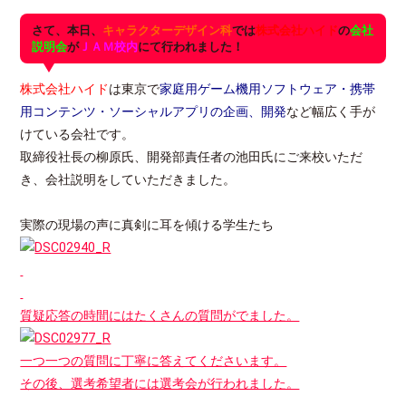
さて、本日、
キャラクターデザイン科
では
株式会社ハイド
の
会社
説明会
が
ＪＡＭ校内
にて行われました！
株式会社ハイド
は東京で
家庭用ゲーム機用ソフトウェア・携帯
用コンテンツ・ソーシャルアプリの企画、開発
など幅広く手が
けている会社です。
取締役社長の柳原氏、開発部責任者の池田氏にご来校いただ
き、会社説明をしていただきました。
実際の現場の声に真剣に耳を傾ける学生たち
質疑応答の時間にはたくさんの質問がでました。
一つ一つの質問に丁寧に答えてくださいます。
その後、選考希望者には選考会が行われました。