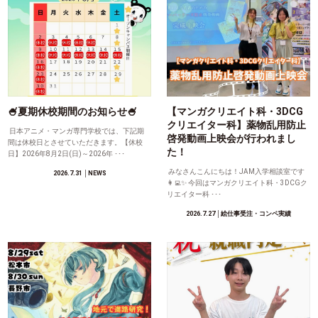
🍧夏期休校期間のお知らせ🍧
【マンガクリエイト科・3DCG
クリエイター科】薬物乱用防止
日本アニメ・マンガ専門学校では、下記期
啓発動画上映会が行われまし
間は休校日とさせていただきます。【休校
た！
日】2026年8月2日(日)～2026年 ･･･
みなさんこんにちは！JAM入学相談室です
2026.7.31
│NEWS
👩‍💻✨ 今回はマンガクリエイト科・3DCGク
リエイター科 ･･･
2026.7.27
│絵仕事受注・コンペ実績