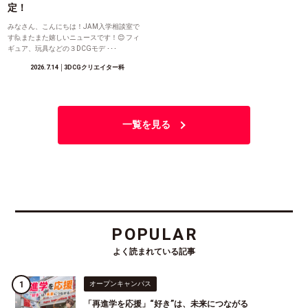
定！
みなさん、こんにちは！JAM入学相談室で
す🙋またまた嬉しいニュースです！😊 フィ
ギュア、玩具などの３DCGモデ ･･･
2026.7.14
│3DCGクリエイター科
一覧を見る
POPULAR
よく読まれている記事
オープンキャンパス
「再進学を応援」“好き”は、未来につながる