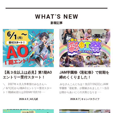
WHAT'S NEW
新着記事
【高３生以上は必見】第1期AO
JAM学園祭《彩虹祭》で前期を
エントリー受付スタート！
締めくくりました！
＼ 2027年４月入学希望のみなさんへ
みなさんこんにちは！先日7/26(日)にJAM
／ 6/1(月)からⅠ期AOエントリー受付スター
学園祭「彩虹祭」が開催されました！✨当日
ト！Ⅰ期締め切りは2026年10月10 ･･･
は朝からあいにくの大雨となりま ･･･
2026.6.5
│AO入試
2026.8.7
│キャンパスライフ