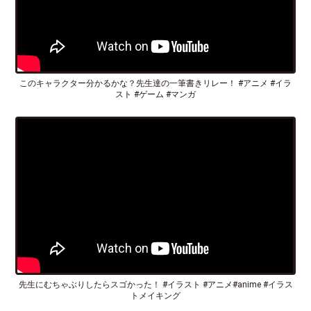
このキャラクター分かるかな？先生達の一筆書きリレー！ #アニメ #イラ
スト #ゲーム #マンガ
先生にむちゃぶりしたらスゴかった！ #イラスト #アニメ#anime #イラス
トメイキング