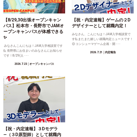
【8/29,30出張オープンキャン
【祝・内定速報】ゲームの２D
パス】松本市・長野市でJAMオ
デザイナーとして就職内定！
ープンキャンパスが体感できる
みなさん、こんにちは！JAM入学相談室で
✨
す🙋またまた嬉しい就職内定ニュースです！
😊 コンシューマゲーム企画・開 ･･･
みなさんこんにちは！JAM入学相談室です
🙋 長野県にお住まいのみなさんにお知らせ
2026.7.21
│内定報告
です！8/29(土 ･･･
2026.7.23
│オープンキャンパス
【祝・内定速報】３Dモデラ
―（３D原型師）として就職内