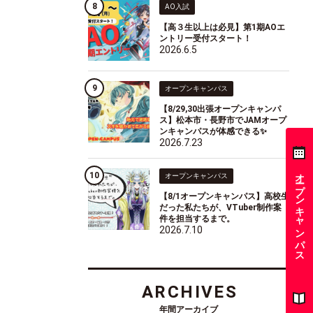
AO入試
【高３生以上は必見】第1期AOエ
ントリー受付スタート！
2026.6.5
オープンキャンパス
【8/29,30出張オープンキャンパ
ス】松本市・長野市でJAMオープ
ンキャンパスが体感できる✨
2026.7.23
オープンキャンパス
オープンキャンパス
【8/1オープンキャンパス】高校生
だった私たちが、VTuber制作案
件を担当するまで。
2026.7.10
ARCHIVES
年間アーカイブ