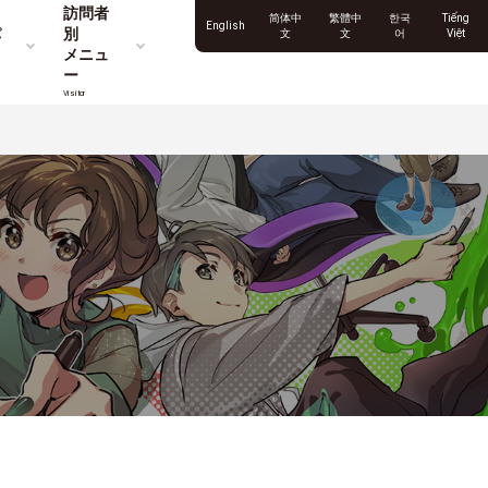
訪問者
简体中
繁體中
한국
Tiếng
English
パ
別
文
文
어
Việt
メニュ
ー
Visitor