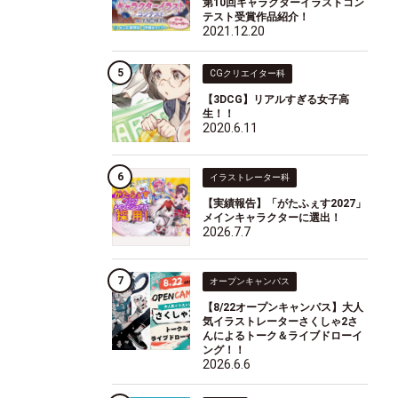
第10回キャラクターイラストコン
テスト受賞作品紹介！
2021.12.20
CGクリエイター科
【3DCG】リアルすぎる女子高
生！！
2020.6.11
イラストレーター科
【実績報告】「がたふぇす2027」
メインキャラクターに選出！
2026.7.7
オープンキャンパス
【8/22オープンキャンパス】大人
気イラストレーターさくしゃ2さ
んによるトーク＆ライブドローイ
ング！！
2026.6.6