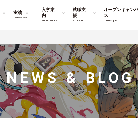
入学案
就職支
オープンキャン
実績
内
援
ス
Achievements
Entrance Guide
Employment
Opencampus
NEWS & BLOG