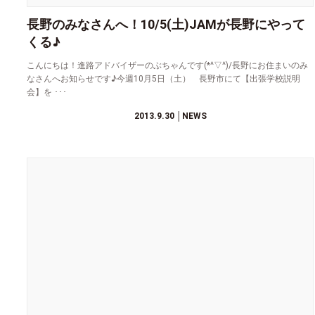
長野のみなさんへ！10/5(土)JAMが長野にやって
くる♪
こんにちは！進路アドバイザーのぶちゃんです(*^▽^)/長野にお住まいのみ
なさんへお知らせです♪今週10月5日（土） 長野市にて【出張学校説明
会】を ･･･
2013.9.30
│NEWS