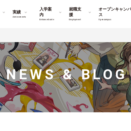
入学案
就職支
オープンキャン
実績
内
援
ス
Achievements
Entrance Guide
Employment
Opencampus
NEWS & BLOG