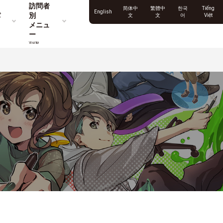
訪問者
简体中
繁體中
한국
Tiếng
English
パ
別
文
文
어
Việt
メニュ
ー
Visitor