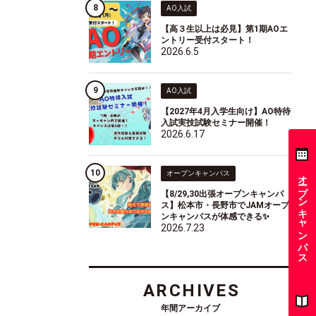
AO入試
【高３生以上は必見】第1期AOエ
ントリー受付スタート！
2026.6.5
AO入試
【2027年4月入学生向け】AO特待
入試実技試験セミナー開催！
2026.6.17
オープンキャンパス
オープンキャンパス
【8/29,30出張オープンキャンパ
ス】松本市・長野市でJAMオープ
ンキャンパスが体感できる✨
2026.7.23
ARCHIVES
年間アーカイブ