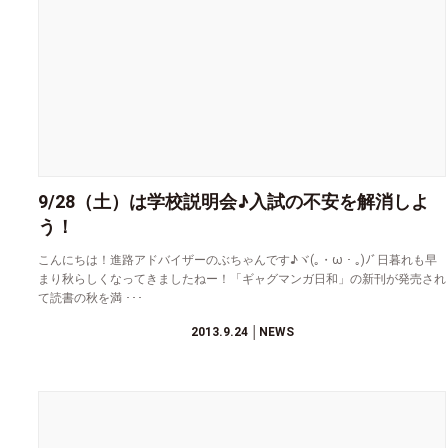
9/28（土）は学校説明会♪入試の不安を解消しよ
う！
こんにちは！進路アドバイザーのぶちゃんです♪ヾ(｡・ω・｡)ﾉﾞ日暮れも早
まり秋らしくなってきましたねー！「ギャグマンガ日和」の新刊が発売され
て読書の秋を満 ･･･
2013.9.24
│NEWS