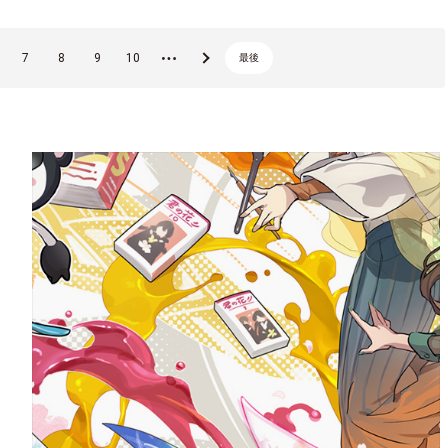
7
8
9
10
...
»
最後