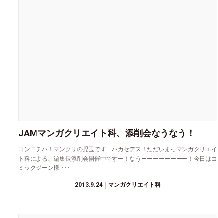
JAMマンガクリエイト科、添削会なうなう！
コンニチハ！マンクリの児玉です！ハカセデス！ただいまっマンガクリエイ
ト科による、編集長添削会開催中ですー！なうーーーーーーーー！今日はコ
ミックジーン様 ･･･
2013.9.24
│マンガクリエイト科