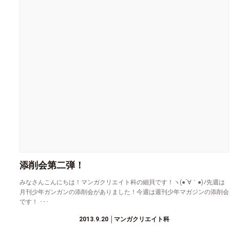
添削会第二弾！
みなさんこんにちは！マンガクリエイト科の細貝です！ヽ(●´∀｀●)ﾉ先週は
月刊少年ガンガンの添削会がありました！今週は週刊少年マガジンの添削会
です！ ･･･
2013.9.20
│マンガクリエイト科