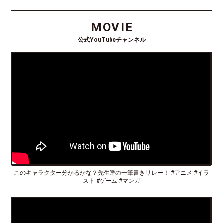
MOVIE
公式YouTubeチャンネル
このキャラクター分かるかな？先生達の一筆書きリレー！ #アニメ #イラ
スト #ゲーム #マンガ