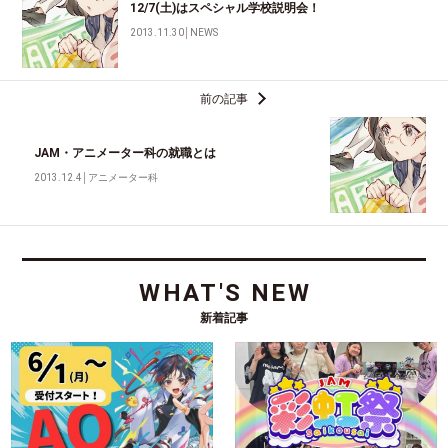
12/7(土)はスペシャル学校説明会！
2013.11.30
│
NEWS
前の記事
JAM・アニメーター科の就職とは
2013.12.4
│
アニメーター科
WHAT'S NEW
新着記事