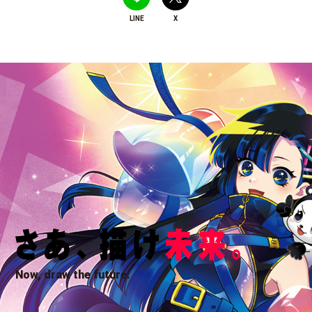
LINE
X
Now, draw the future.