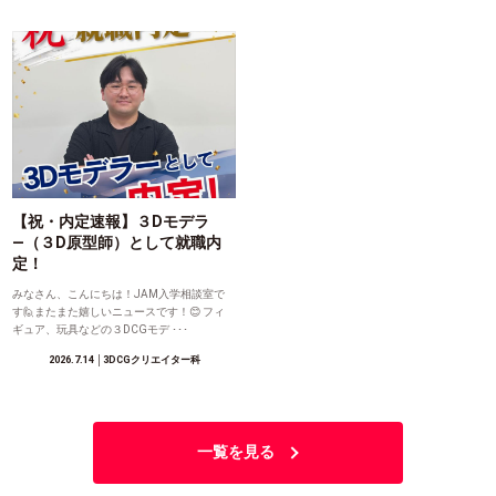
【祝・内定速報】３Dモデラ
―（３D原型師）として就職内
定！
みなさん、こんにちは！JAM入学相談室で
す🙋またまた嬉しいニュースです！😊 フィ
ギュア、玩具などの３DCGモデ ･･･
2026.7.14
│3DCGクリエイター科
一覧を見る