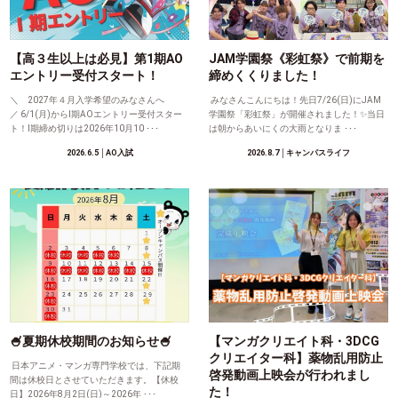
【高３生以上は必見】第1期AO
JAM学園祭《彩虹祭》で前期を
エントリー受付スタート！
締めくくりました！
＼ 2027年４月入学希望のみなさんへ
みなさんこんにちは！先日7/26(日)にJAM
／ 6/1(月)からⅠ期AOエントリー受付スター
学園祭「彩虹祭」が開催されました！✨当日
ト！Ⅰ期締め切りは2026年10月10 ･･･
は朝からあいにくの大雨となりま ･･･
2026.6.5
│AO入試
2026.8.7
│キャンパスライフ
🍧夏期休校期間のお知らせ🍧
【マンガクリエイト科・3DCG
クリエイター科】薬物乱用防止
日本アニメ・マンガ専門学校では、下記期
啓発動画上映会が行われまし
間は休校日とさせていただきます。【休校
た！
日】2026年8月2日(日)～2026年 ･･･