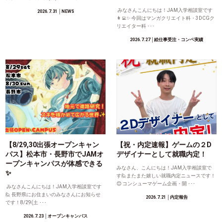
みなさんこんにちは！JAM入学相談室です
2026.7.31
│NEWS
👩‍💻✨ 今回はマンガクリエイト科・3DCGク
リエイター科 ･･･
2026.7.27
│絵仕事受注・コンペ実績
【8/29,30出張オープンキャン
【祝・内定速報】ゲームの２D
パス】松本市・長野市でJAMオ
デザイナーとして就職内定！
ープンキャンパスが体感できる
みなさん、こんにちは！JAM入学相談室で
✨
す🙋またまた嬉しい就職内定ニュースです！
😊 コンシューマゲーム企画・開 ･･･
みなさんこんにちは！JAM入学相談室です
🙋 長野県にお住まいのみなさんにお知らせ
2026.7.21
│内定報告
です！8/29(土 ･･･
2026.7.23
│オープンキャンパス