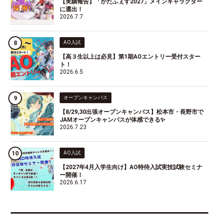
【実績報告】「がたふぇす2027」メインキャラクター
に選出！
2026.7.7
AO入試
【高３生以上は必見】第1期AOエントリー受付スター
ト！
2026.6.5
オープンキャンパス
【8/29,30出張オープンキャンパス】松本市・長野市で
JAMオープンキャンパスが体感できる✨
2026.7.23
AO入試
【2027年4月入学生向け】AO特待入試実技試験セミナ
ー開催！
2026.6.17