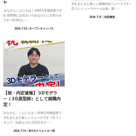
✨
す🙋またまた嬉しい就職内定ニュースです！
😊 コンシューマゲーム企画・開 ･･･
みなさんこんにちは！JAM入学相談室です
🙋 長野県にお住まいのみなさんにお知らせ
2026.7.21
│内定報告
です！8/29(土 ･･･
2026.7.23
│オープンキャンパス
【祝・内定速報】３Dモデラ
―（３D原型師）として就職内
定！
みなさん、こんにちは！JAM入学相談室で
す🙋またまた嬉しいニュースです！😊 フィ
ギュア、玩具などの３DCGモデ ･･･
2026.7.14
│3DCGクリエイター科