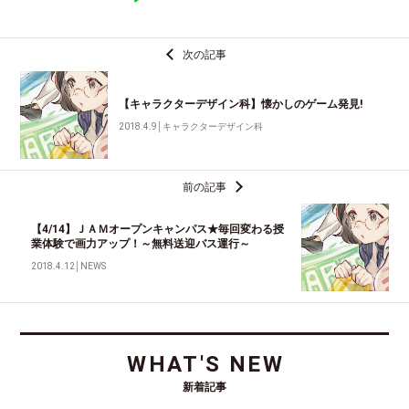
次の記事
【キャラクターデザイン科】懐かしのゲーム発見!
2018.4.9
│
キャラクターデザイン科
前の記事
【4/14】ＪＡＭオープンキャンパス★毎回変わる授
業体験で画力アップ！～無料送迎バス運行～
2018.4.12
│
NEWS
WHAT'S NEW
新着記事