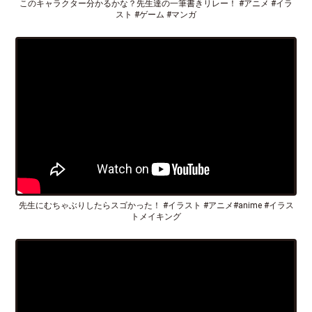
このキャラクター分かるかな？先生達の一筆書きリレー！ #アニメ #イラ
スト #ゲーム #マンガ
先生にむちゃぶりしたらスゴかった！ #イラスト #アニメ#anime #イラス
トメイキング