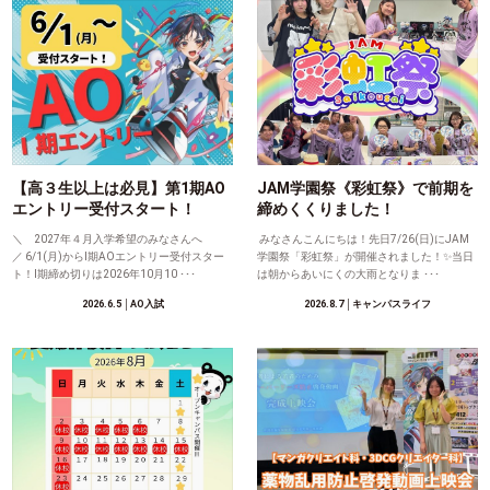
【高３生以上は必見】第1期AO
JAM学園祭《彩虹祭》で前期を
エントリー受付スタート！
締めくくりました！
＼ 2027年４月入学希望のみなさんへ
みなさんこんにちは！先日7/26(日)にJAM
／ 6/1(月)からⅠ期AOエントリー受付スター
学園祭「彩虹祭」が開催されました！✨当日
ト！Ⅰ期締め切りは2026年10月10 ･･･
は朝からあいにくの大雨となりま ･･･
2026.6.5
│AO入試
2026.8.7
│キャンパスライフ