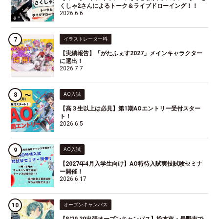
くしゃ2さんによるトーク＆ライブドローイング！！
2026.6.6
イラストレーター科
【実績報告】「がたふぇす2027」メインキャラクター
に選出！
2026.7.7
AO入試
【高３生以上は必見】第1期AOエントリー受付スター
ト！
2026.6.5
AO入試
【2027年4月入学生向け】AO特待入試実技試験セミナ
ー開催！
2026.6.17
オープンキャンパス
【8/29,30出張オープンキャンパス】松本市・長野市で