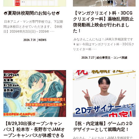
🍧夏期休校期間のお知らせ🍧
【マンガクリエイト科・3DCG
クリエイター科】薬物乱用防止
日本アニメ・マンガ専門学校では、下記期
啓発動画上映会が行われまし
間は休校日とさせていただきます。【休校
た！
日】2026年8月2日(日)～2026年 ･･･
みなさんこんにちは！JAM入学相談室です
2026.7.31
│NEWS
👩‍💻✨ 今回はマンガクリエイト科・3DCGク
リエイター科 ･･･
2026.7.27
│絵仕事受注・コンペ実績
【8/29,30出張オープンキャン
【祝・内定速報】ゲームの２D
パス】松本市・長野市でJAMオ
デザイナーとして就職内定！
ープンキャンパスが体感できる
みなさん、こんにちは！JAM入学相談室で