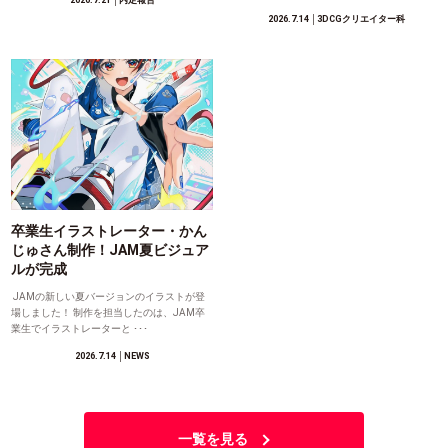
2026.7.14
│3DCGクリエイター科
卒業生イラストレーター・かん
じゅさん制作！JAM夏ビジュア
ルが完成
JAMの新しい夏バージョンのイラストが登
場しました！ 制作を担当したのは、JAM卒
業生でイラストレーターと ･･･
2026.7.14
│NEWS
一覧を見る