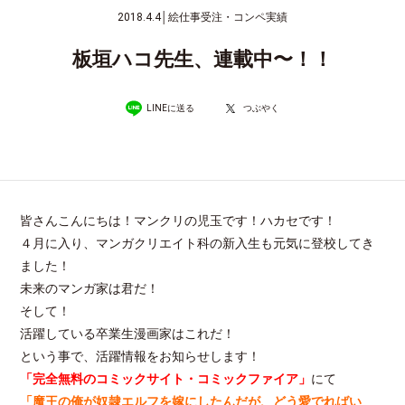
2018.4.4
│
絵仕事受注・コンペ実績
板垣ハコ先生、連載中〜！！
LINEに送る
つぶやく
皆さんこんにちは！マンクリの児玉です！ハカセです！
４月に入り、マンガクリエイト科の新入生も元気に登校してき
ました！
未来のマンガ家は君だ！
そして！
活躍している卒業生漫画家はこれだ！
という事で、活躍情報をお知らせします！
「完全無料のコミックサイト・コミックファイア」
にて
「魔王の俺が奴隷エルフを嫁にしたんだが、どう愛でればい