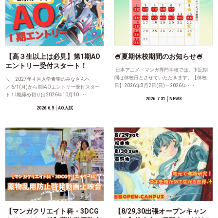
【高３生以上は必見】第1期AO
🍧夏期休校期間のお知らせ🍧
エントリー受付スタート！
日本アニメ・マンガ専門学校では、下記期
間は休校日とさせていただきます。【休校
＼ 2027年４月入学希望のみなさんへ
日】2026年8月2日(日)～2026年 ･･･
／ 6/1(月)からⅠ期AOエントリー受付スター
ト！Ⅰ期締め切りは2026年10月10 ･･･
2026.7.31
│NEWS
2026.6.5
│AO入試
【マンガクリエイト科・3DCG
【8/29,30出張オープンキャン