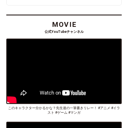
MOVIE
公式YouTubeチャンネル
このキャラクター分かるかな？先生達の一筆書きリレー！ #アニメ #イラ
スト #ゲーム #マンガ