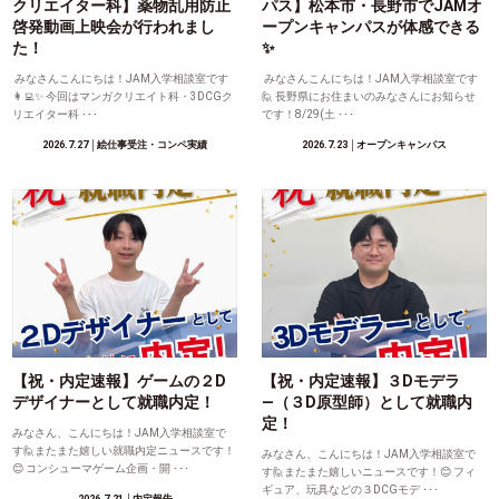
クリエイター科】薬物乱用防止
パス】松本市・長野市でJAMオ
啓発動画上映会が行われまし
ープンキャンパスが体感できる
た！
✨
みなさんこんにちは！JAM入学相談室です
みなさんこんにちは！JAM入学相談室です
👩‍💻✨ 今回はマンガクリエイト科・3DCGク
🙋 長野県にお住まいのみなさんにお知らせ
リエイター科 ･･･
です！8/29(土 ･･･
2026.7.27
│絵仕事受注・コンペ実績
2026.7.23
│オープンキャンパス
【祝・内定速報】ゲームの２D
【祝・内定速報】３Dモデラ
デザイナーとして就職内定！
―（３D原型師）として就職内
定！
みなさん、こんにちは！JAM入学相談室で
す🙋またまた嬉しい就職内定ニュースです！
みなさん、こんにちは！JAM入学相談室で
😊 コンシューマゲーム企画・開 ･･･
す🙋またまた嬉しいニュースです！😊 フィ
ギュア、玩具などの３DCGモデ ･･･
2026.7.21
│内定報告