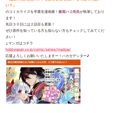
い？」
のコミカライズを卒業生漫画家！
板垣ハコ先生
が執筆しており
ます！
先日３０日には２話目も更新！
ぜひ原作を知っている方も知らない方もチェックしてみてくだ
さい！
↓マンガはコチラ
hobbyjapan.co.jp/comic/series/madoai/
応援よろしくお願いいたしますー！ハカセデシター♪