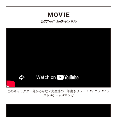
MOVIE
公式YouTubeチャンネル
このキャラクター分かるかな？先生達の一筆書きリレー！ #アニメ #イラ
スト #ゲーム #マンガ