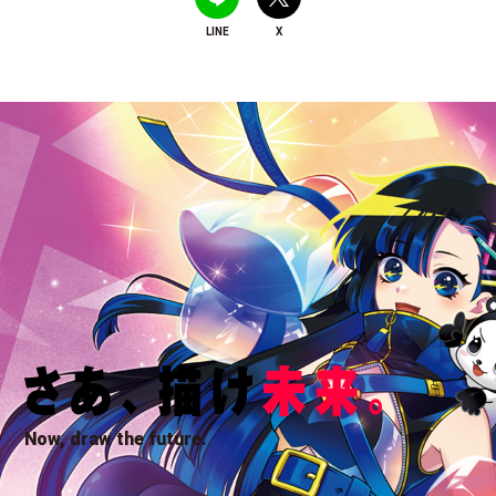
LINE
X
Now, draw the future.