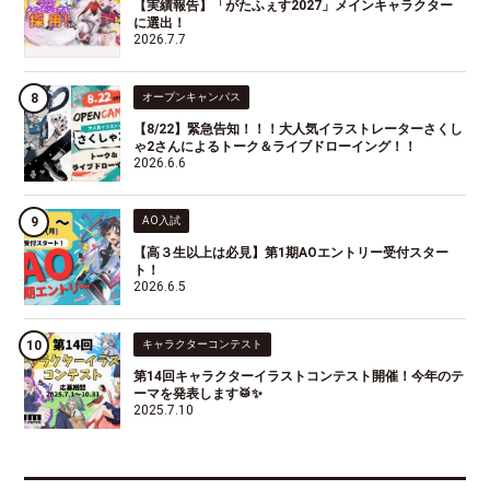
【実績報告】「がたふぇす2027」メインキャラクター
に選出！
2026.7.7
オープンキャンパス
【8/22】緊急告知！！！大人気イラストレーターさくし
ゃ2さんによるトーク＆ライブドローイング！！
2026.6.6
AO入試
【高３生以上は必見】第1期AOエントリー受付スター
ト！
2026.6.5
キャラクターコンテスト
第14回キャラクターイラストコンテスト開催！今年のテ
ーマを発表します🥁✨
2025.7.10