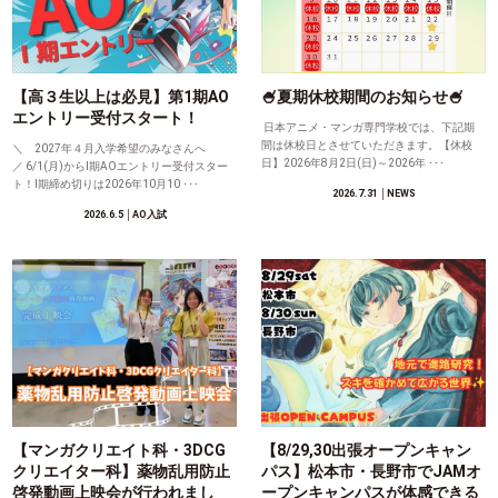
【高３生以上は必見】第1期AO
🍧夏期休校期間のお知らせ🍧
エントリー受付スタート！
日本アニメ・マンガ専門学校では、下記期
間は休校日とさせていただきます。【休校
＼ 2027年４月入学希望のみなさんへ
日】2026年8月2日(日)～2026年 ･･･
／ 6/1(月)からⅠ期AOエントリー受付スター
ト！Ⅰ期締め切りは2026年10月10 ･･･
2026.7.31
│NEWS
2026.6.5
│AO入試
【マンガクリエイト科・3DCG
【8/29,30出張オープンキャン
クリエイター科】薬物乱用防止
パス】松本市・長野市でJAMオ
啓発動画上映会が行われまし
ープンキャンパスが体感できる