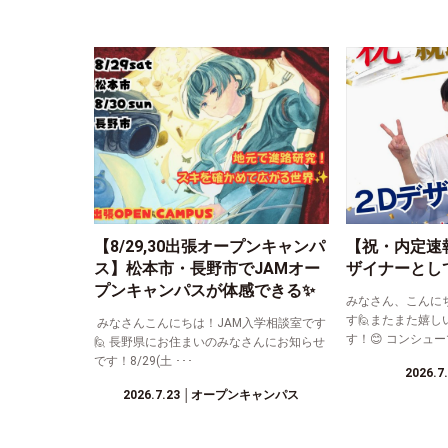
【8/29,30出張オープンキャンパ
【祝・内定速
ス】松本市・長野市でJAMオー
ザイナーとし
プンキャンパスが体感できる✨
みなさん、こんに
す🙋またまた嬉し
みなさんこんにちは！JAM入学相談室です
す！😊 コンシュー
🙋 長野県にお住まいのみなさんにお知らせ
です！8/29(土 ･･･
2026.7
2026.7.23
│オープンキャンパス