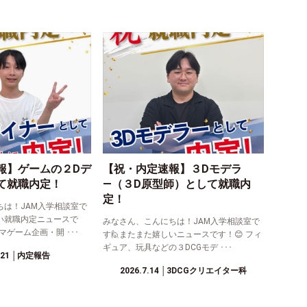
報】ゲームの２Dデ
【祝・内定速報】３Dモデラ
て就職内定！
―（３D原型師）として就職内
定！
ちは！JAM入学相談室で
い就職内定ニュースで
みなさん、こんにちは！JAM入学相談室で
マゲーム企画・開 ･･･
す🙋またまた嬉しいニュースです！😊 フィ
ギュア、玩具などの３DCGモデ ･･･
.21
│内定報告
2026.7.14
│3DCGクリエイター科