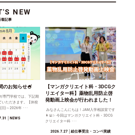
'S NEW
新着記事
間のお知らせ🍧
【マンガクリエイト科・3DCGク
リエイター科】薬物乱用防止啓
ガ専門学校では、下記期
発動画上映会が行われました！
ていただきます。【休校
日)～2026年 ･･･
みなさんこんにちは！JAM入学相談室です
👩‍💻✨ 今回はマンガクリエイト科・3DCG
7.31
│NEWS
クリエイター科 ･･･
2026.7.27
│絵仕事受注・コンペ実績