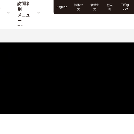
訪問者
简体中
繁體中
한국
Tiếng
English
パ
別
文
文
어
Việt
メニュ
ー
Visitor