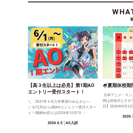
WHAT
【高３生以上は必見】第1期AO
🍧夏期休校期
エントリー受付スタート！
日本アニメ・マン
間は休校日とさせ
＼ 2027年４月入学希望のみなさんへ
日】2026年8月2日(
／ 6/1(月)からⅠ期AOエントリー受付スター
ト！Ⅰ期締め切りは2026年10月10 ･･･
2026.
2026.6.5
│AO入試