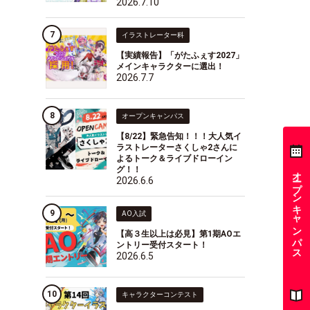
2026.7.10
イラストレーター科
【実績報告】「がたふぇす2027」
メインキャラクターに選出！
2026.7.7
オープンキャンパス
【8/22】緊急告知！！！大人気イ
ラストレーターさくしゃ2さんに
よるトーク＆ライブドローイン
グ！！
オープンキャンパス
2026.6.6
AO入試
【高３生以上は必見】第1期AOエ
ントリー受付スタート！
2026.6.5
キャラクターコンテスト