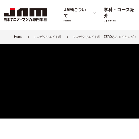
JAMについ
学科・コース紹
て
介
Feature
Department
Home
マンガクリエイト科
マンガクリエイト科、ZEROさんメイキング！