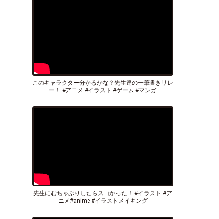
このキャラクター分かるかな？先生達の一筆書きリレ
ー！ #アニメ #イラスト #ゲーム #マンガ
先生にむちゃぶりしたらスゴかった！ #イラスト #ア
ニメ#anime #イラストメイキング