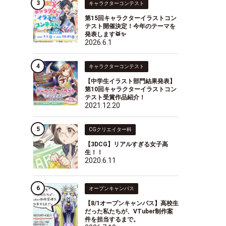
キャラクターコンテスト
第15回キャラクターイラストコン
テスト開催決定！今年のテーマを
発表します🥁✨
2026.6.1
キャラクターコンテスト
【中学生イラスト部門結果発表】
第10回キャラクターイラストコン
テスト受賞作品紹介！
2021.12.20
CGクリエイター科
【3DCG】リアルすぎる女子高
生！！
2020.6.11
オープンキャンパス
【8/1オープンキャンパス】高校生
だった私たちが、VTuber制作案
件を担当するまで。