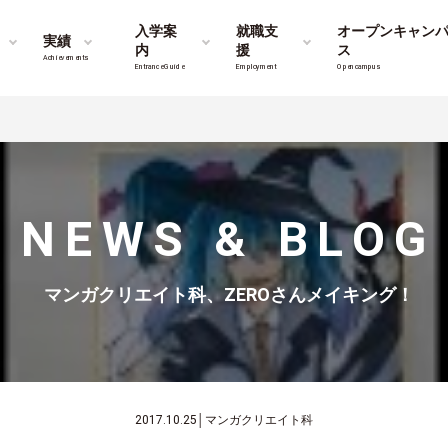
入学案
就職支
オープンキャン
実績
内
援
ス
Achievements
Entrance Guide
Employment
Opencampus
NEWS & BLOG
マンガクリエイト科、ZEROさんメイキング！
2017.10.25
│
マンガクリエイト科