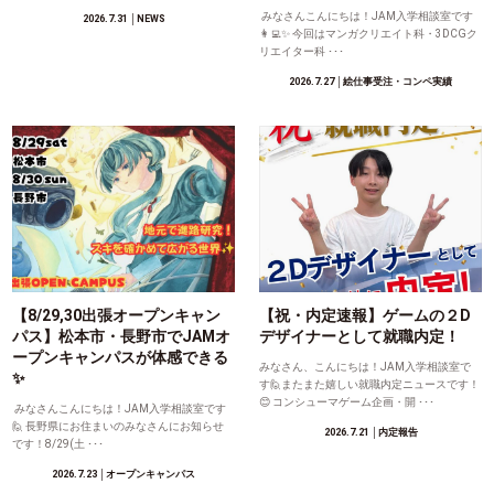
みなさんこんにちは！JAM入学相談室です
2026.7.31
│NEWS
👩‍💻✨ 今回はマンガクリエイト科・3DCGク
リエイター科 ･･･
2026.7.27
│絵仕事受注・コンペ実績
【8/29,30出張オープンキャン
【祝・内定速報】ゲームの２D
パス】松本市・長野市でJAMオ
デザイナーとして就職内定！
ープンキャンパスが体感できる
みなさん、こんにちは！JAM入学相談室で
✨
す🙋またまた嬉しい就職内定ニュースです！
😊 コンシューマゲーム企画・開 ･･･
みなさんこんにちは！JAM入学相談室です
🙋 長野県にお住まいのみなさんにお知らせ
2026.7.21
│内定報告
です！8/29(土 ･･･
2026.7.23
│オープンキャンパス