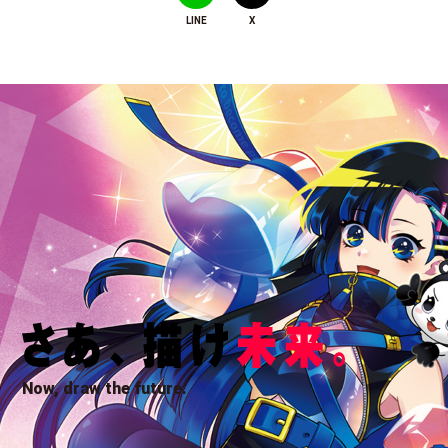
LINE
X
Now, draw the future.