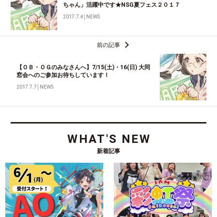
ちゃん」活躍中です★NSG夏フェス２０１７
2017.7.4
│
NEWS
前の記事
【ＯＢ・ＯＧのみなさんへ】7/15(土)・16(日) 大同
窓会へのご参加お待ちしています！
2017.7.7
│
NEWS
WHAT'S NEW
新着記事