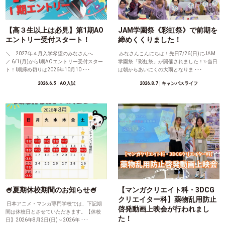
【高３生以上は必見】第1期AO
JAM学園祭《彩虹祭》で前期を
エントリー受付スタート！
締めくくりました！
＼ 2027年４月入学希望のみなさんへ
みなさんこんにちは！先日7/26(日)にJAM
／ 6/1(月)からⅠ期AOエントリー受付スター
学園祭「彩虹祭」が開催されました！✨当日
ト！Ⅰ期締め切りは2026年10月10 ･･･
は朝からあいにくの大雨となりま ･･･
2026.6.5
│AO入試
2026.8.7
│キャンパスライフ
🍧夏期休校期間のお知らせ🍧
【マンガクリエイト科・3DCG
クリエイター科】薬物乱用防止
日本アニメ・マンガ専門学校では、下記期
啓発動画上映会が行われまし
間は休校日とさせていただきます。【休校
た！
日】2026年8月2日(日)～2026年 ･･･