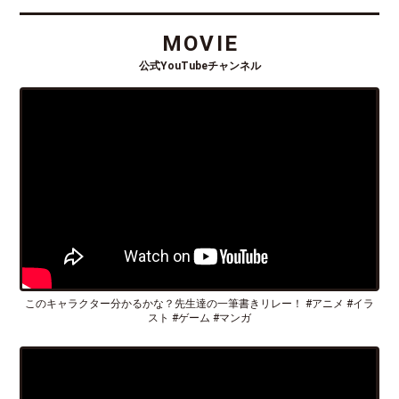
MOVIE
公式YouTubeチャンネル
このキャラクター分かるかな？先生達の一筆書きリレー！ #アニメ #イラ
スト #ゲーム #マンガ