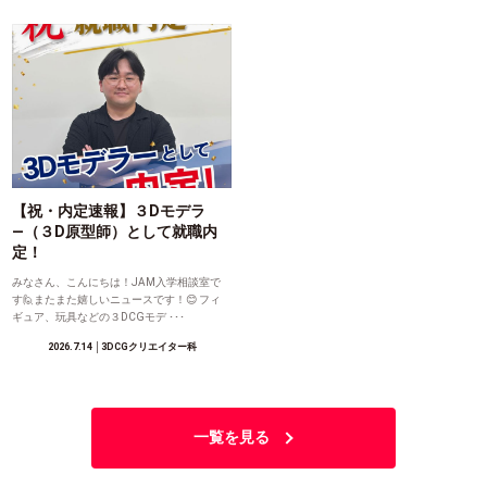
【祝・内定速報】３Dモデラ
―（３D原型師）として就職内
定！
みなさん、こんにちは！JAM入学相談室で
す🙋またまた嬉しいニュースです！😊 フィ
ギュア、玩具などの３DCGモデ ･･･
2026.7.14
│3DCGクリエイター科
一覧を見る