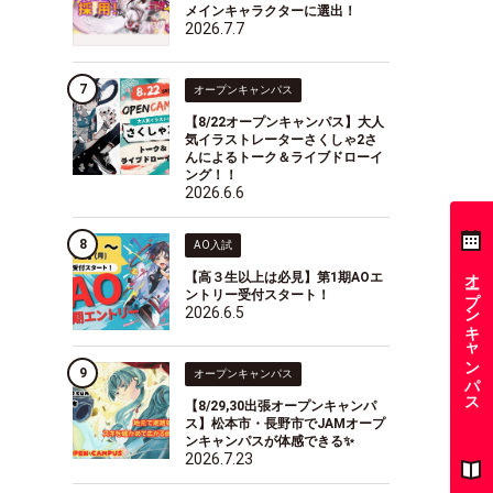
メインキャラクターに選出！
2026.7.7
オープンキャンパス
【8/22オープンキャンパス】大人
気イラストレーターさくしゃ2さ
んによるトーク＆ライブドローイ
ング！！
2026.6.6
AO入試
オープンキャンパス
【高３生以上は必見】第1期AOエ
ントリー受付スタート！
2026.6.5
オープンキャンパス
【8/29,30出張オープンキャンパ
ス】松本市・長野市でJAMオープ
ンキャンパスが体感できる✨
2026.7.23