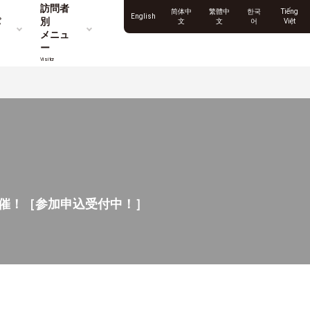
訪問者
简体中
繁體中
한국
Tiếng
English
パ
別
文
文
어
Việt
メニュ
ー
Visitor
催！［参加申込受付中！］