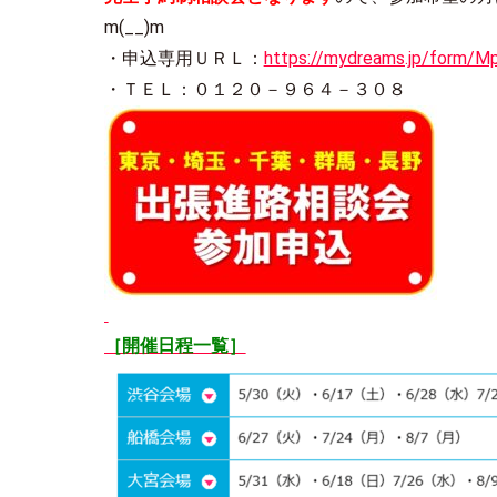
m(__)m
・申込専用ＵＲＬ：
https://mydreams.jp/form/M
・ＴＥＬ：０１２０－９６４－３０８
［開催日程一覧］