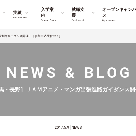
入学案
就職支
オープンキャン
実績
内
援
ス
Achievements
Entrance Guide
Employment
Opencampus
張進路ガイダンス開催！［参加申込受付中！］
NEWS & BLOG
馬・長野］ＪＡＭアニメ・マンガ出張進路ガイダンス開
2017.5.9
│
NEWS