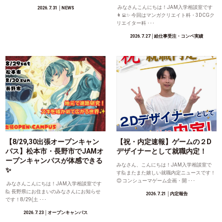
みなさんこんにちは！JAM入学相談室です
2026.7.31
│NEWS
👩‍💻✨ 今回はマンガクリエイト科・3DCGク
リエイター科 ･･･
2026.7.27
│絵仕事受注・コンペ実績
【8/29,30出張オープンキャン
【祝・内定速報】ゲームの２D
パス】松本市・長野市でJAMオ
デザイナーとして就職内定！
ープンキャンパスが体感できる
みなさん、こんにちは！JAM入学相談室で
✨
す🙋またまた嬉しい就職内定ニュースです！
😊 コンシューマゲーム企画・開 ･･･
みなさんこんにちは！JAM入学相談室です
🙋 長野県にお住まいのみなさんにお知らせ
2026.7.21
│内定報告
です！8/29(土 ･･･
2026.7.23
│オープンキャンパス