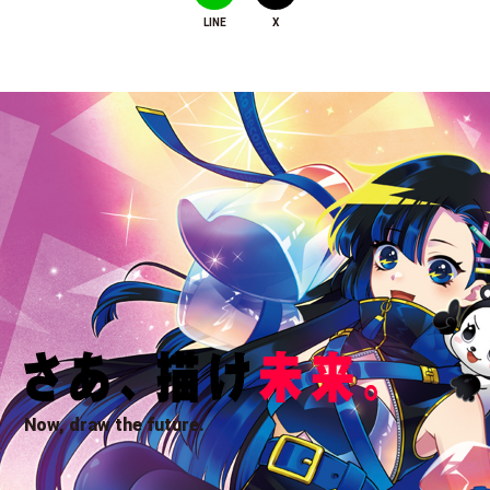
LINE
X
Now, draw the future.