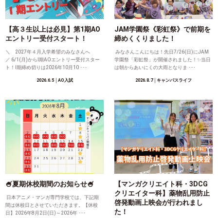
【高３生以上は必見】第1期AO
JAM学園祭《彩虹祭》で前期を
エントリー受付スタート！
締めくくりました！
＼ 2027年４月入学希望のみなさんへ
みなさんこんにちは！先日7/26(日)にJAM
／ 6/1(月)からⅠ期AOエントリー受付スター
学園祭「彩虹祭」が開催されました！✨当日
ト！Ⅰ期締め切りは2026年10月10 ･･･
は朝からあいにくの大雨となりま ･･･
2026.6.5
│AO入試
2026.8.7
│キャンパスライフ
🍧夏期休校期間のお知らせ🍧
【マンガクリエイト科・3DCG
クリエイター科】薬物乱用防止
日本アニメ・マンガ専門学校では、下記期
啓発動画上映会が行われまし
間は休校日とさせていただきます。【休校
た！
日】2026年8月2日(日)～2026年 ･･･