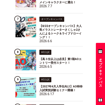
メインキャラクターに選出！
2026.7.7
オープンキャンパス
【8/22オープンキャンパス】大人
気イラストレーターさくしゃ2さ
んによるトーク＆ライブドローイ
ング！！
2026.6.6
AO入試
オープンキャンパス
【高３生以上は必見】第1期AOエ
ントリー受付スタート！
2026.6.5
AO入試
【2027年4月入学生向け】AO特待
入試実技試験セミナー開催！
2026.6.17