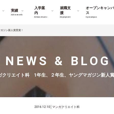
入学案
就職支
オープンキャン
実績
内
援
ス
Achievements
Entrance Guide
Employment
Opencampus
マガジン新人賞受賞！
NEWS & BLOG
ガクリエイト科 1年生、２年生、ヤングマガジン新人
2016.12.10
│
マンガクリエイト科