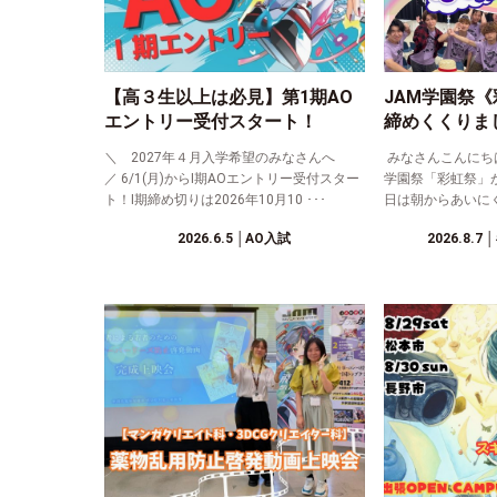
【高３生以上は必見】第1期AO
JAM学園祭
エントリー受付スタート！
締めくくりま
＼ 2027年４月入学希望のみなさんへ
みなさんこんにちは！
／ 6/1(月)からⅠ期AOエントリー受付スター
学園祭「彩虹祭」
ト！Ⅰ期締め切りは2026年10月10 ･･･
日は朝からあいにく
2026.6.5
│AO入試
2026.8.7
│