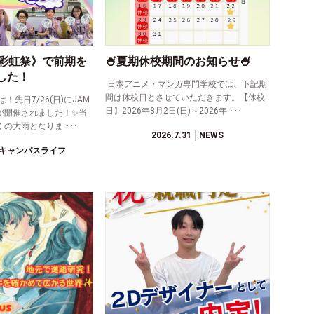
《彩虹祭》で前期を
🍧夏期休校期間のお知らせ🍧
した！
日本アニメ・マンガ専門学校では、下記期
間は休校日とさせていただきます。【休校
先日7/26(日)にJAM
日】2026年8月2日(日)～2026年 ･･･
が開催されました！✨当
の大雨となりま ･･･
2026.7.31
│NEWS
キャンパスライフ