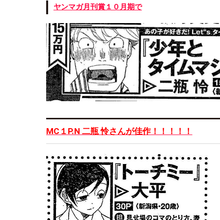
ヤンマガ月刊賞１０月期で
MC１P.N 二瓶 怜さんが佳作！！！！！