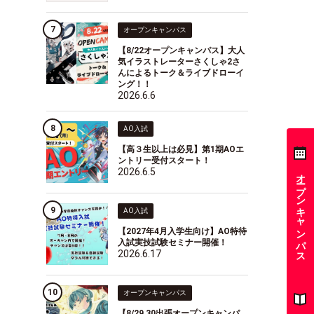
オープンキャンパス
【8/22オープンキャンパス】大人
気イラストレーターさくしゃ2さ
んによるトーク＆ライブドローイ
ング！！
2026.6.6
AO入試
【高３生以上は必見】第1期AOエ
ントリー受付スタート！
2026.6.5
オープンキャンパス
AO入試
【2027年4月入学生向け】AO特待
入試実技試験セミナー開催！
2026.6.17
オープンキャンパス
【8/29,30出張オープンキャンパ