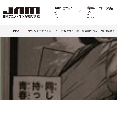
JAMについ
学科・コース紹
て
介
Feature
Department
Home
マンガクリエイト科
在校生マンガ家 齋藤周平さん 2作目掲載！