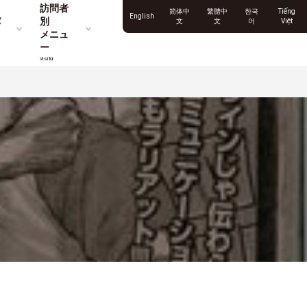
訪問者
简体中
繁體中
한국
Tiếng
English
パ
別
文
文
어
Việt
メニュ
ー
Visitor