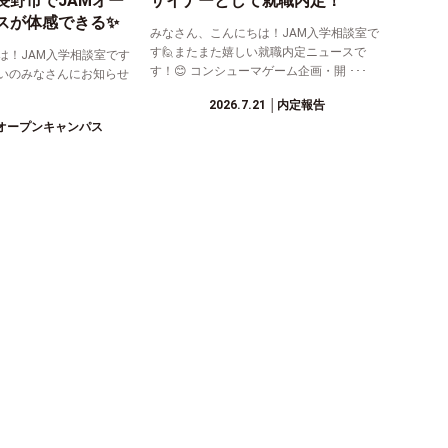
長野市でJAMオー
ザイナーとして就職内定！
スが体感できる✨
みなさん、こんにちは！JAM入学相談室で
す🙋またまた嬉しい就職内定ニュースで
は！JAM入学相談室です
す！😊 コンシューマゲーム企画・開 ･･･
まいのみなさんにお知らせ
2026.7.21
│内定報告
オープンキャンパス