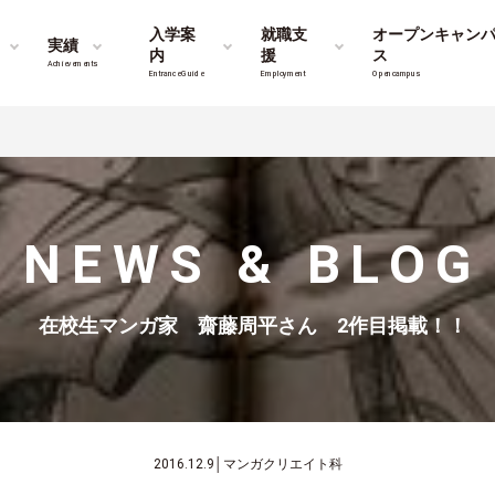
入学案
就職支
オープンキャン
実績
内
援
ス
Achievements
Entrance Guide
Employment
Opencampus
！
NEWS & BLOG
在校生マンガ家 齋藤周平さん 2作目掲載！！
2016.12.9
│
マンガクリエイト科