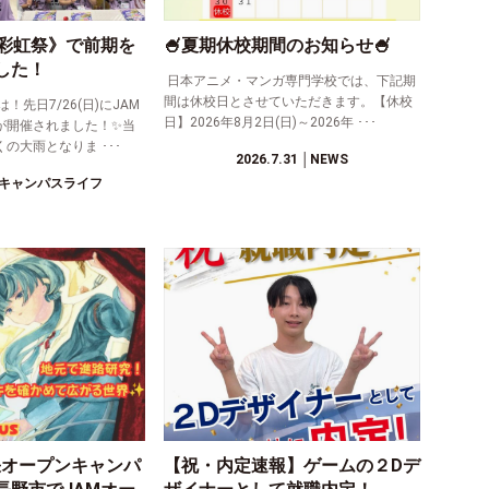
《彩虹祭》で前期を
🍧夏期休校期間のお知らせ🍧
した！
日本アニメ・マンガ専門学校では、下記期
間は休校日とさせていただきます。【休校
先日7/26(日)にJAM
日】2026年8月2日(日)～2026年 ･･･
が開催されました！✨当
の大雨となりま ･･･
2026.7.31
│NEWS
キャンパスライフ
0出張オープンキャンパ
【祝・内定速報】ゲームの２Dデ