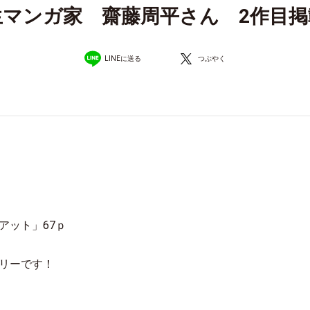
生マンガ家 齋藤周平さん 2作目掲
LINEに送る
つぶやく
アット」67ｐ
リーです！