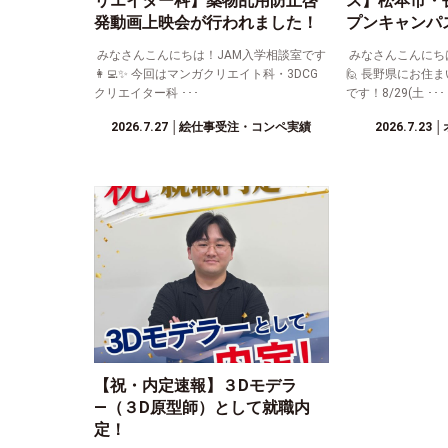
リエイター科】薬物乱用防止啓
ス】松本市・
発動画上映会が行われました！
プンキャンパ
みなさんこんにちは！JAM入学相談室です
みなさんこんにち
👩‍💻✨ 今回はマンガクリエイト科・3DCG
🙋 長野県にお住
クリエイター科 ･･･
です！8/29(土 ･･･
2026.7.27
│絵仕事受注・コンペ実績
2026.7.23
│
【祝・内定速報】３Dモデラ
―（３D原型師）として就職内
定！