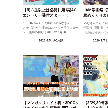
【高３生以上は必見】第1期AO
JAM学園祭
エントリー受付スタート！
締めくくりま
＼ 2027年４月入学希望のみなさんへ
みなさんこんにちは！
／ 6/1(月)からⅠ期AOエントリー受付スター
学園祭「彩虹祭」
ト！Ⅰ期締め切りは2026年10月10 ･･･
日は朝からあいにく
2026.6.5
│AO入試
2026.8.7
│
【マンガクリエイト科・3DCGク
【8/29,3