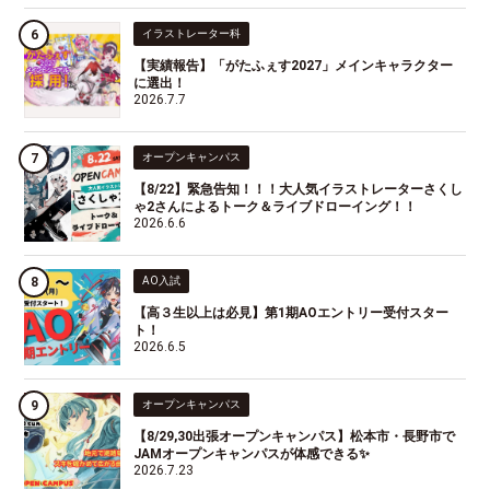
イラストレーター科
【実績報告】「がたふぇす2027」メインキャラクター
に選出！
2026.7.7
オープンキャンパス
【8/22】緊急告知！！！大人気イラストレーターさくし
ゃ2さんによるトーク＆ライブドローイング！！
2026.6.6
AO入試
【高３生以上は必見】第1期AOエントリー受付スター
ト！
2026.6.5
オープンキャンパス
【8/29,30出張オープンキャンパス】松本市・長野市で
JAMオープンキャンパスが体感できる✨
2026.7.23