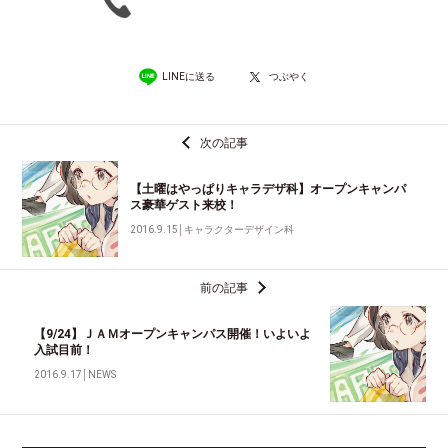
LINEに送る
つぶやく
次の記事
【土曜はやっぱりキャラデザ科】オープンキャンパ
ス豪華ゲスト来校！
2016.9.15
│
キャラクターデザイン科
前の記事
【9/24】ＪＡＭオープンキャンパス開催！いよいよ
入試目前！
2016.9.17
│
NEWS