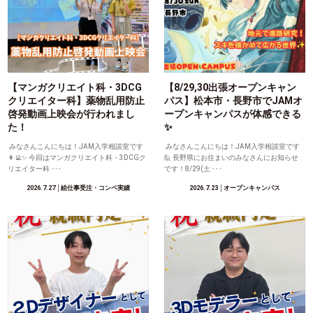
【マンガクリエイト科・3DCG
【8/29,30出張オープンキャン
クリエイター科】薬物乱用防止
パス】松本市・長野市でJAMオ
啓発動画上映会が行われまし
ープンキャンパスが体感できる
た！
✨
みなさんこんにちは！JAM入学相談室です
みなさんこんにちは！JAM入学相談室です
👩‍💻✨ 今回はマンガクリエイト科・3DCGク
🙋 長野県にお住まいのみなさんにお知らせ
リエイター科 ･･･
です！8/29(土 ･･･
2026.7.27
│絵仕事受注・コンペ実績
2026.7.23
│オープンキャンパス