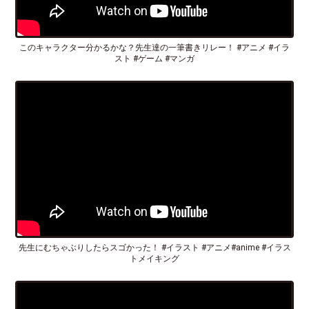
このキャラクター分かるかな？先生達の一筆書きリレー！ #アニメ #イラ
スト #ゲーム #マンガ
先生にむちゃぶりしたらスゴかった！ #イラスト #アニメ#anime #イラス
トメイキング