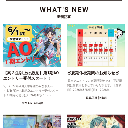
WHAT'S NEW
新着記事
【高３生以上は必見】第1期AO
🍧夏期休校期間のお知らせ🍧
エントリー受付スタート！
日本アニメ・マンガ専門学校では、下記期
間は休校日とさせていただきます。【休校
＼ 2027年４月入学希望のみなさんへ
日】2026年8月2日(日)～2026年 ･･･
／ 6/1(月)からⅠ期AOエントリー受付スター
ト！Ⅰ期締め切りは2026年10月10 ･･･
2026.7.31
│NEWS
2026.6.5
│AO入試