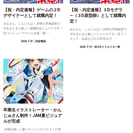
【祝・内定速報】ゲームの２D
【祝・内定速報】３Dモデラ
デザイナーとして就職内定！
―（３D原型師）として就職内
定！
みなさん、こんにちは！JAM入学相談室で
す🙋またまた嬉しい就職内定ニュースです！
みなさん、こんにちは！JAM入学相談室で
😊 コンシューマゲーム企画・開 ･･･
す🙋またまた嬉しいニュースです！😊 フィ
ギュア、玩具などの３DCGモデ ･･･
2026.7.21
│内定報告
2026.7.14
│3DCGクリエイター科
卒業生イラストレーター・かん
じゅさん制作！JAM夏ビジュア
ルが完成
JAMの新しい夏バージョンのイラストが登