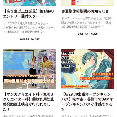
【高３生以上は必見】第1期AO
🍧夏期休校期間のお知らせ🍧
エントリー受付スタート！
日本アニメ・マンガ専門学校では、下記期
間は休校日とさせていただきます。【休校
＼ 2027年４月入学希望のみなさんへ
日】2026年8月2日(日)～2026年 ･･･
／ 6/1(月)からⅠ期AOエントリー受付スター
ト！Ⅰ期締め切りは2026年10月10 ･･･
2026.7.31
│NEWS
2026.6.5
│AO入試
【マンガクリエイト科・3DCG
【8/29,30出張オープンキャン
クリエイター科】薬物乱用防止
パス】松本市・長野市でJAMオ
啓発動画上映会が行われまし
ープンキャンパスが体感できる
た！
✨
みなさんこんにちは！JAM入学相談室です
みなさんこんにちは！JAM入学相談室です