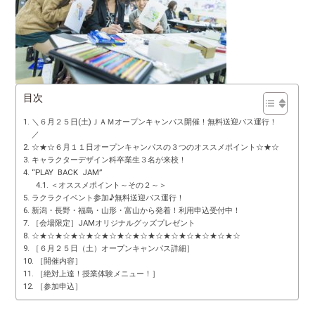
目次
＼６月２５日(土)ＪＡＭオープンキャンパス開催！無料送迎バス運行！
／
☆★☆６月１１日オープンキャンパスの３つのオススメポイント☆★☆
キャラクターデザイン科卒業生３名が来校！
“PLAY BACK JAM”
＜オススメポイント～その２～＞
ラクラクイベント参加♪無料送迎バス運行！
新潟・長野・福島・山形・富山から発着！利用申込受付中！
［会場限定］JAMオリジナルグッズプレゼント
☆★☆★☆★☆★☆★☆★☆★☆★☆★☆★☆★☆★☆★☆
［６月２５日（土）オープンキャンパス詳細］
［開催内容］
［絶対上達！授業体験メニュー！］
［参加申込］