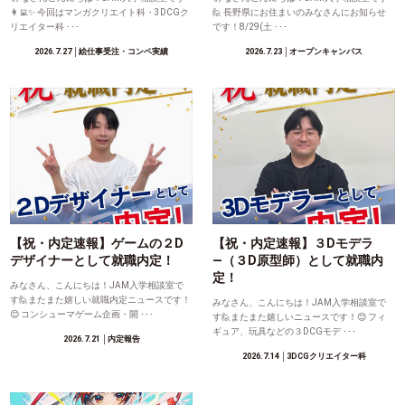
👩‍💻✨ 今回はマンガクリエイト科・3DCGク
🙋 長野県にお住まいのみなさんにお知らせ
リエイター科 ･･･
です！8/29(土 ･･･
2026.7.27
│絵仕事受注・コンペ実績
2026.7.23
│オープンキャンパス
【祝・内定速報】ゲームの２D
【祝・内定速報】３Dモデラ
デザイナーとして就職内定！
―（３D原型師）として就職内
定！
みなさん、こんにちは！JAM入学相談室で
す🙋またまた嬉しい就職内定ニュースです！
みなさん、こんにちは！JAM入学相談室で
😊 コンシューマゲーム企画・開 ･･･
す🙋またまた嬉しいニュースです！😊 フィ
ギュア、玩具などの３DCGモデ ･･･
2026.7.21
│内定報告
2026.7.14
│3DCGクリエイター科