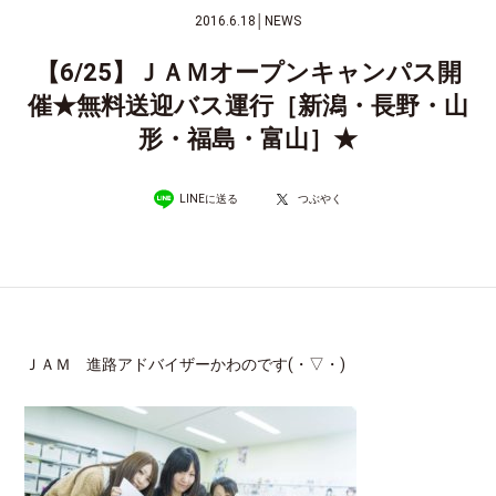
2016.6.18
│
NEWS
【6/25】ＪＡＭオープンキャンパス開
催★無料送迎バス運行［新潟・長野・山
形・福島・富山］★
LINEに送る
つぶやく
ＪＡＭ 進路アドバイザーかわのです(・▽・)