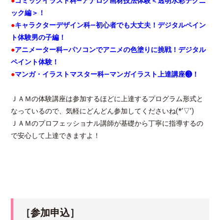
●
コミックイラスト科—アナログ画材技法体験＜透明水彩テクニ
ック編＞！
●
キャラクターデザイン科—初心者でも大丈夫！デジタルペイン
ト体験男の子編！
●
アニメーター科—パソコンでアニメの色塗りに挑戦！デジタル
ペイント体験！
●
マンガ・イラストマスター科—マンガイラスト上達講座❸！
ＪＡＭの体験講座は参加するほどに上達するプログラム形式と
なっているので、気軽にどんどん参加してくださいね(*’▽’)
ＪＡＭのプロフェッショナル講師が基礎から丁寧に指導するの
で安心して上達できますよ！
［参加申込］