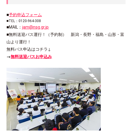
■
予約申込フォーム
■TEL：0120-964-308
■MAIL：
jam@nsg.gr.jp
■無料送迎バス運行！（予約制） 新潟・長野・福島・山形・富
山より運行！
無料バス申込はコチラ↓
→
無料送迎バスお申込み