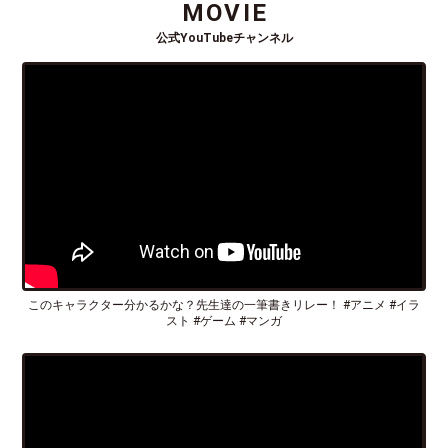
MOVIE
公式YouTubeチャンネル
このキャラクター分かるかな？先生達の一筆書きリレー！ #アニメ #イラ
スト #ゲーム #マンガ