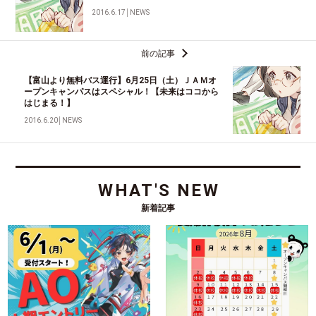
2016.6.17
│
NEWS
前の記事
【富山より無料バス運行】6月25日（土）ＪＡＭオ
ープンキャンパスはスペシャル！【未来はココから
はじまる！】
2016.6.20
│
NEWS
WHAT'S NEW
新着記事