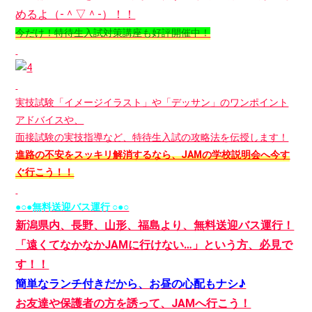
めるよ（‐＾▽＾‐）！！
今だけ！特待生入試対策講座も好評開催中！
実技試験「イメージイラスト」や「デッサン」のワンポイント
アドバイスや、
面接試験の実技指導など、特待生入試の攻略法を伝授します！
進路の不安をスッキリ解消するなら、JAMの学校説明会へ今す
ぐ行こう！！
●○●無料送迎バス運行 ○●○
新潟県内、長野、山形、福島より、無料送迎バス運行！
「遠くてなかなかJAMに行けない…」という方、必見で
す！！
簡単なランチ付きだから、お昼の心配もナシ♪
お友達や保護者の方を誘って、JAMへ行こう！