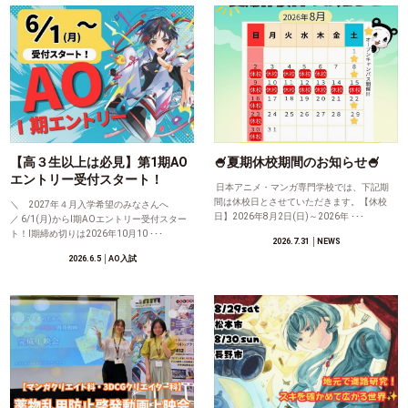
【高３生以上は必見】第1期AO
🍧夏期休校期間のお知らせ🍧
エントリー受付スタート！
日本アニメ・マンガ専門学校では、下記期
間は休校日とさせていただきます。【休校
＼ 2027年４月入学希望のみなさんへ
日】2026年8月2日(日)～2026年 ･･･
／ 6/1(月)からⅠ期AOエントリー受付スター
ト！Ⅰ期締め切りは2026年10月10 ･･･
2026.7.31
│NEWS
2026.6.5
│AO入試