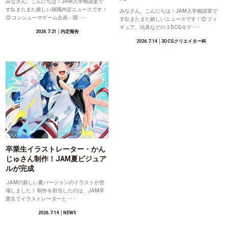
みなさん、こんにちは！JAM入学相談室で
す🙋またまた嬉しい就職内定ニュースです！
みなさん、こんにちは！JAM入学相談室で
😊 コンシューマゲーム企画・開 ･･･
す🙋またまた嬉しいニュースです！😊 フィ
ギュア、玩具などの３DCGモデ ･･･
2026.7.21
│内定報告
2026.7.14
│3DCGクリエイター科
卒業生イラストレーター・かん
じゅさん制作！JAM夏ビジュア
ルが完成
JAMの新しい夏バージョンのイラストが登
場しました！ 制作を担当したのは、JAM卒
業生でイラストレーターと ･･･
2026.7.14
│NEWS