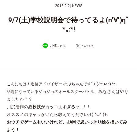
2013.9.2
│
NEWS
9/7(土)学校説明会で待ってるよ(n’∀’)ηﾟ
*｡:*!
LINEに送る
つぶやく
こんにちは！進路アドバイザー のぶちゃんですﾟ+.(ﾉ*･ω･)ﾉ*.
、みなさんはやり
話題になっているジョジョのオールスターバトル
ましたか？？
川尻浩作の必殺技がカッコよすぎるッ…！！
オススメのキャラがいたら教えてください.+(´^ω^`)+.
おウチでゲームもいいけれど、JAMで思いっきり絵を描いてみ
よう！