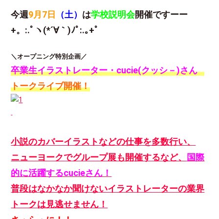
今週
9月7日
（土）
は
学校説明会
開催ですーー
+。:.ﾟヽ(*´∀｀)ﾉﾟ:.｡+ﾟ
＼オープニング特別企画／
卒業生イラストレーター・cucie(クッシ－)
さん
トークライブ開催！
小説のカバーイラストなどの仕事を多数行い、
ニューヨークでグループ展も開催するなど、
国際
的に活躍するcucieさん！
普段はなかなか聞けないイラストレーターの業界
トークは見逃せません！