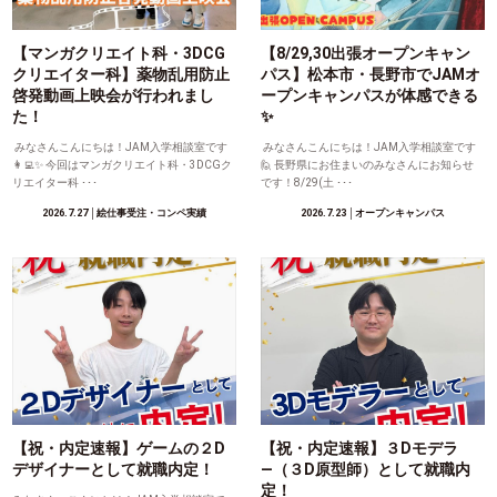
【マンガクリエイト科・3DCG
【8/29,30出張オープンキャン
クリエイター科】薬物乱用防止
パス】松本市・長野市でJAMオ
啓発動画上映会が行われまし
ープンキャンパスが体感できる
た！
✨
みなさんこんにちは！JAM入学相談室です
みなさんこんにちは！JAM入学相談室です
👩‍💻✨ 今回はマンガクリエイト科・3DCGク
🙋 長野県にお住まいのみなさんにお知らせ
リエイター科 ･･･
です！8/29(土 ･･･
2026.7.27
│絵仕事受注・コンペ実績
2026.7.23
│オープンキャンパス
【祝・内定速報】ゲームの２D
【祝・内定速報】３Dモデラ
デザイナーとして就職内定！
―（３D原型師）として就職内
定！