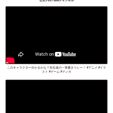
公式YouTubeチャンネル
このキャラクター分かるかな？先生達の一筆書きリレー！ #アニメ #イラ
スト #ゲーム #マンガ