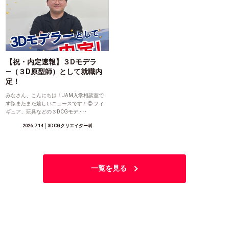
【祝・内定速報】３Dモデラ
―（３D原型師）として就職内
定！
みなさん、こんにちは！JAM入学相談室で
す🙋またまた嬉しいニュースです！😊 フィ
ギュア、玩具などの３DCGモデ ･･･
2026.7.14
│3DCGクリエイター科
一覧を見る