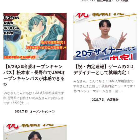
2026.7.27
│絵仕事受注・コンペ実績
【8/29,30出張オープンキャン
【祝・内定速報】ゲームの２D
パス】松本市・長野市でJAMオ
デザイナーとして就職内定！
ープンキャンパスが体感できる
みなさん、こんにちは！JAM入学相談室で
✨
す🙋またまた嬉しい就職内定ニュースです！
😊 コンシューマゲーム企画・開 ･･･
みなさんこんにちは！JAM入学相談室です
🙋 長野県にお住まいのみなさんにお知らせ
2026.7.21
│内定報告
です！8/29(土 ･･･
2026.7.23
│オープンキャンパス