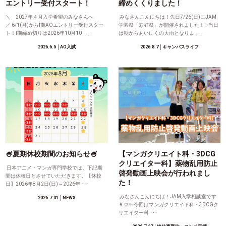
エントリー受付スタート！
締めくくりました！
＼ 2027年４月入学希望のみなさんへ
みなさんこんにちは！先日7/26(日)にJAM
／ 6/1(月)からⅠ期AOエントリー受付スター
学園祭「彩虹祭」が開催されました！✨当日
ト！Ⅰ期締め切りは2026年10月10 ･･･
は朝からあいにくの大雨となりま ･･･
2026.6.5
│AO入試
2026.8.7
│キャンパスライフ
🍧夏期休校期間のお知らせ🍧
【マンガクリエイト科・3DCG
クリエイター科】薬物乱用防止
日本アニメ・マンガ専門学校では、下記期
啓発動画上映会が行われまし
間は休校日とさせていただきます。【休校
た！
日】2026年8月2日(日)～2026年 ･･･
みなさんこんにちは！JAM入学相談室です
2026.7.31
│NEWS
👩‍💻✨ 今回はマンガクリエイト科・3DCGク
リエイター科 ･･･