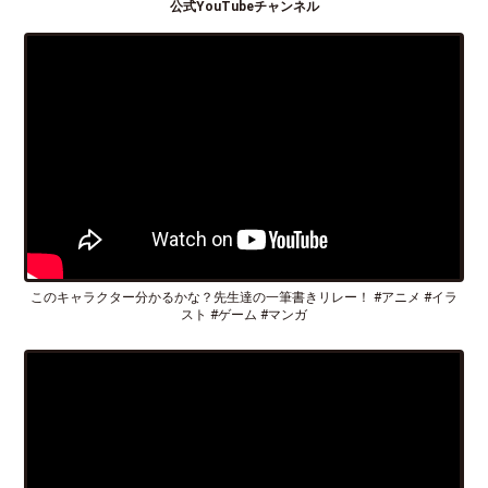
公式YouTubeチャンネル
このキャラクター分かるかな？先生達の一筆書きリレー！ #アニメ #イラ
スト #ゲーム #マンガ