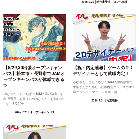
2026.7.27
│絵仕事受注・コンペ実績
【8/29,30出張オープンキャン
【祝・内定速報】ゲームの２D
パス】松本市・長野市でJAMオ
デザイナーとして就職内定！
ープンキャンパスが体感できる
みなさん、こんにちは！JAM入学相談室で
✨
す🙋またまた嬉しい就職内定ニュースです！
😊 コンシューマゲーム企画・開 ･･･
みなさんこんにちは！JAM入学相談室です
🙋 長野県にお住まいのみなさんにお知らせ
2026.7.21
│内定報告
です！8/29(土 ･･･
2026.7.23
│オープンキャンパス