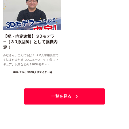
【祝・内定速報】３Dモデラ
―（３D原型師）として就職内
定！
みなさん、こんにちは！JAM入学相談室で
す🙋またまた嬉しいニュースです！😊 フィ
ギュア、玩具などの３DCGモデ ･･･
2026.7.14
│3DCGクリエイター科
一覧を見る