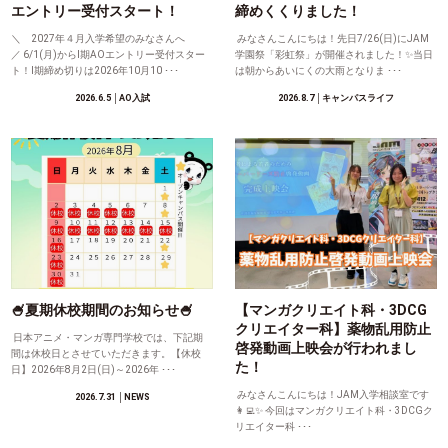
エントリー受付スタート！
締めくくりました！
＼ 2027年４月入学希望のみなさんへ
みなさんこんにちは！先日7/26(日)にJAM
／ 6/1(月)からⅠ期AOエントリー受付スター
学園祭「彩虹祭」が開催されました！✨当日
ト！Ⅰ期締め切りは2026年10月10 ･･･
は朝からあいにくの大雨となりま ･･･
2026.6.5
│AO入試
2026.8.7
│キャンパスライフ
🍧夏期休校期間のお知らせ🍧
【マンガクリエイト科・3DCG
クリエイター科】薬物乱用防止
日本アニメ・マンガ専門学校では、下記期
啓発動画上映会が行われまし
間は休校日とさせていただきます。【休校
た！
日】2026年8月2日(日)～2026年 ･･･
みなさんこんにちは！JAM入学相談室です
2026.7.31
│NEWS
👩‍💻✨ 今回はマンガクリエイト科・3DCGク
リエイター科 ･･･