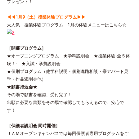
プレゼント！
◀◀1月9（土）授業体験プログラム▶▶
大人気！授業体験プログラム 1月の体験メニューはこちら☆
［開催プログラム］
★オープニングプログラム ★学科説明会 ★授業体験-全５体
験！- ★入試・学費説明会
★個別プログラム（他学科説明・個別進路相談・寮アパート見
学・作品添削会他）
★願書持込会★
その場で願書を確認、受付完了！
出願に必要な書類をその場で確認してもらえるので、安心で
す！
［保護者説明会 同時開催］
ＪＡＭオープンキャンパスでは毎回保護者専用プログラムをご