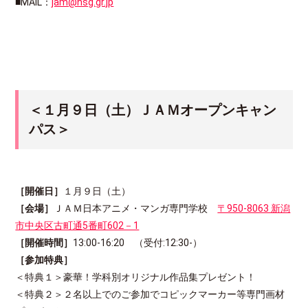
■MAIL：
jam@nsg.gr.jp
＜１月９日（土）ＪＡＭオープンキャン
パス＞
［開催日］
１月９日（土）
［会場］
ＪＡＭ日本アニメ・マンガ専門学校
〒950-8063 新潟
市中央区古町通5番町602－1
［開催時間］
13:00-16:20 （受付:12:30-）
［参加特典］
＜特典１＞豪華！学科別オリジナル作品集プレゼント！
＜特典２＞２名以上でのご参加でコピックマーカー等専門画材