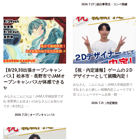
2026.7.27
│絵仕事受注・コンペ実績
【8/29,30出張オープンキャン
【祝・内定速報】ゲームの２D
パス】松本市・長野市でJAMオ
デザイナーとして就職内定！
ープンキャンパスが体感できる
みなさん、こんにちは！JAM入学相談室で
✨
す🙋またまた嬉しい就職内定ニュースです！
😊 コンシューマゲーム企画・開 ･･･
みなさんこんにちは！JAM入学相談室です
🙋 長野県にお住まいのみなさんにお知らせ
2026.7.21
│内定報告
です！8/29(土 ･･･
2026.7.23
│オープンキャンパス