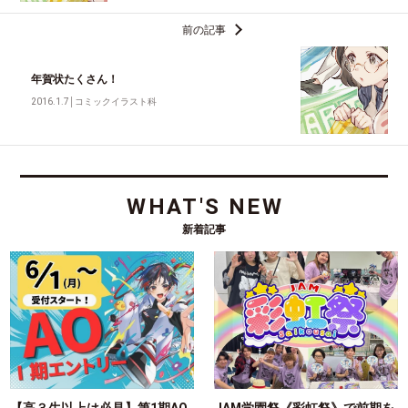
前の記事
年賀状たくさん！
2016.1.7
│
コミックイラスト科
WHAT'S NEW
新着記事
【高３生以上は必見】第1期AO
JAM学園祭《彩虹祭》で前期を