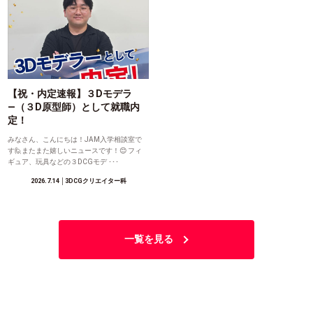
【祝・内定速報】３Dモデラ
―（３D原型師）として就職内
定！
みなさん、こんにちは！JAM入学相談室で
す🙋またまた嬉しいニュースです！😊 フィ
ギュア、玩具などの３DCGモデ ･･･
2026.7.14
│3DCGクリエイター科
一覧を見る