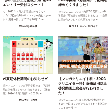
エントリー受付スタート！
締めくくりました！
＼ 2027年４月入学希望のみなさんへ
みなさんこんにちは！先日7/26(日)にJAM
／ 6/1(月)からⅠ期AOエントリー受付スター
学園祭「彩虹祭」が開催されました！✨当日
ト！Ⅰ期締め切りは2026年10月10 ･･･
は朝からあいにくの大雨となりま ･･･
2026.6.5
│AO入試
2026.8.7
│キャンパスライフ
🍧夏期休校期間のお知らせ🍧
【マンガクリエイト科・3DCG
クリエイター科】薬物乱用防止
日本アニメ・マンガ専門学校では、下記期
啓発動画上映会が行われまし
間は休校日とさせていただきます。【休校
た！
日】2026年8月2日(日)～2026年 ･･･
みなさんこんにちは！JAM入学相談室です
2026.7.31
│NEWS
👩‍💻✨ 今回はマンガクリエイト科・3DCGク
リエイター科 ･･･