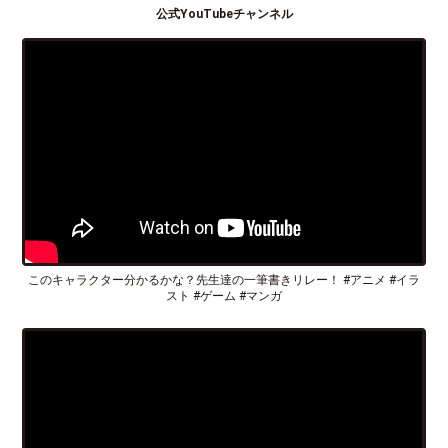
公式YouTubeチャンネル
このキャラクター分かるかな？先生達の一筆書きリレー！ #アニメ #イラ
スト #ゲーム #マンガ