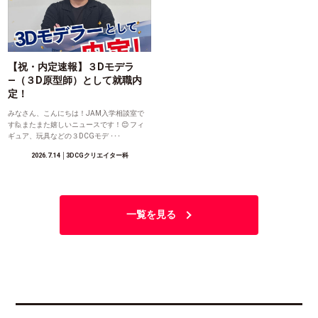
【祝・内定速報】３Dモデラ
―（３D原型師）として就職内
定！
みなさん、こんにちは！JAM入学相談室で
す🙋またまた嬉しいニュースです！😊 フィ
ギュア、玩具などの３DCGモデ ･･･
2026.7.14
│3DCGクリエイター科
一覧を見る