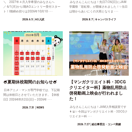
＼ 2027年４月入学希望のみなさんへ
みなさんこんにちは！先日7/26(日)にJAM
／ 6/1(月)からⅠ期AOエントリー受付スター
学園祭「彩虹祭」が開催されました！✨当日
ト！Ⅰ期締め切りは2026年10月10 ･･･
は朝からあいにくの大雨となりま ･･･
2026.6.5
│AO入試
2026.8.7
│キャンパスライフ
🍧夏期休校期間のお知らせ🍧
【マンガクリエイト科・3DCG
クリエイター科】薬物乱用防止
日本アニメ・マンガ専門学校では、下記期
啓発動画上映会が行われまし
間は休校日とさせていただきます。【休校
た！
日】2026年8月2日(日)～2026年 ･･･
みなさんこんにちは！JAM入学相談室です
2026.7.31
│NEWS
👩‍💻✨ 今回はマンガクリエイト科・3DCGク
リエイター科 ･･･
2026.7.27
│絵仕事受注・コンペ実績