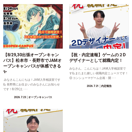
【8/29,30出張オープンキャン
【祝・内定速報】ゲームの２D
パス】松本市・長野市でJAMオ
デザイナーとして就職内定！
ープンキャンパスが体感できる
みなさん、こんにちは！JAM入学相談室で
✨
す🙋またまた嬉しい就職内定ニュースです！
😊 コンシューマゲーム企画・開 ･･･
みなさんこんにちは！JAM入学相談室です
🙋 長野県にお住まいのみなさんにお知らせ
2026.7.21
│内定報告
です！8/29(土 ･･･
2026.7.23
│オープンキャンパス