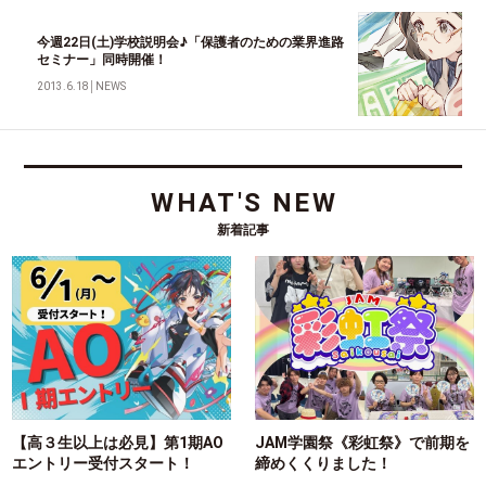
今週22日(土)学校説明会♪「保護者のための業界進路
セミナー」同時開催！
2013.6.18
│
NEWS
WHAT'S NEW
新着記事
【高３生以上は必見】第1期AO
JAM学園祭《彩虹祭》で前期を
エントリー受付スタート！
締めくくりました！