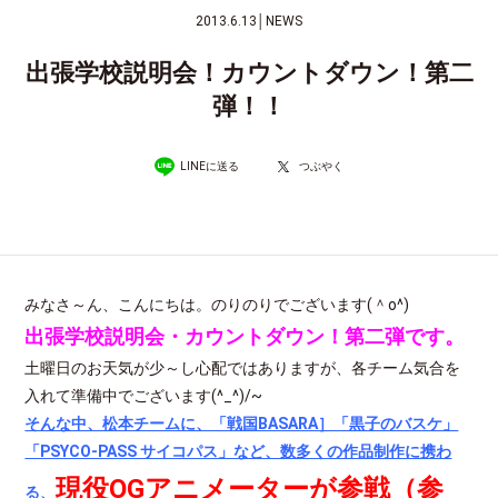
2013.6.13
│
NEWS
出張学校説明会！カウントダウン！第二
弾！！
LINEに送る
つぶやく
みなさ～ん、こんにちは。のりのりでございます(＾o^)
出張学校説明会・カウントダウン！第二弾です。
土曜日のお天気が少～し心配ではありますが、各チーム気合を
入れて準備中でございます(^_^)/~
そんな中、松本チームに、「戦国BASARA］「黒子のバスケ」
「PSYCO-PASS サイコパス」など、数多くの作品制作に携わ
現役OGアニメーターが参戦（参
る、