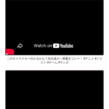
このキャラクター分かるかな？先生達の一筆書きリレー！ #アニメ #イラ
スト #ゲーム #マンガ