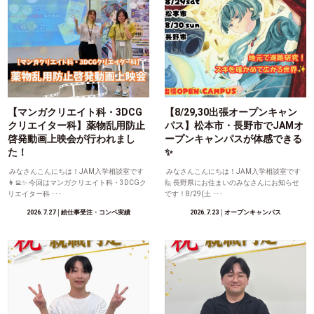
【マンガクリエイト科・3DCG
【8/29,30出張オープンキャン
クリエイター科】薬物乱用防止
パス】松本市・長野市でJAMオ
啓発動画上映会が行われまし
ープンキャンパスが体感できる
た！
✨
みなさんこんにちは！JAM入学相談室です
みなさんこんにちは！JAM入学相談室です
👩‍💻✨ 今回はマンガクリエイト科・3DCGク
🙋 長野県にお住まいのみなさんにお知らせ
リエイター科 ･･･
です！8/29(土 ･･･
2026.7.27
│絵仕事受注・コンペ実績
2026.7.23
│オープンキャンパス