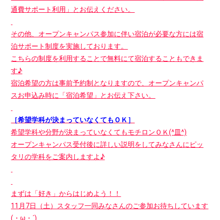
通費サポート利用」とお伝えください。
その他、オープンキャンパス参加に伴い宿泊が必要な方には宿
泊サポート制度を実施しております。
こちらの制度を利用することで無料にて宿泊することもできま
す♪
宿泊希望の方は事前予約制となりますので、オープンキャンパ
スお申込み時に「宿泊希望」とお伝え下さい。
［希望学科が決まっていなくてもＯＫ］
希望学科や分野が決まっていなくてもモチロンＯＫ(^皿^)
オープンキャンパス受付後に詳しい説明をしてみなさんにピッ
タリの学科をご案内しますよ♪
まずは「好き」からはじめよう！！
11月7日（土）スタッフ一同みなさんのご参加お待ちしています
(・ω・´)