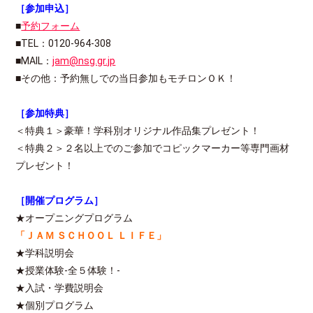
［参加申込］
■
予約フォーム
■TEL：0120-964-308
■MAIL：
jam@nsg.gr.jp
■その他：予約無しでの当日参加もモチロンＯＫ！
［参加特典］
＜特典１＞豪華！学科別オリジナル作品集プレゼント！
＜特典２＞２名以上でのご参加でコピックマーカー等専門画材
プレゼント！
［開催プログラム］
★オープニングプログラム
「ＪＡＭ ＳＣＨＯＯＬ ＬＩＦＥ」
★学科説明会
★授業体験-全５体験！-
★入試・学費説明会
★個別プログラム