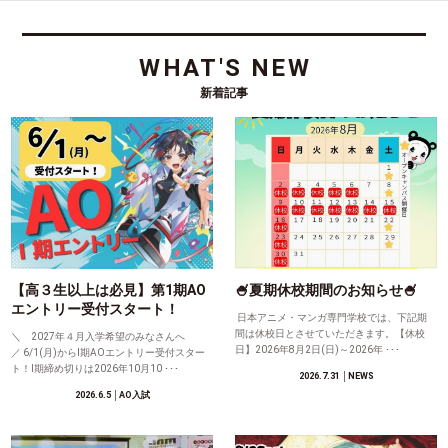
WHAT'S NEW
新着記事
【高３生以上は必見】第1期AO
🍧夏期休校期間のお知らせ🍧
エントリー受付スタート！
日本アニメ・マンガ専門学校では、下記期
間は休校日とさせていただきます。【休校
＼ 2027年４月入学希望のみなさんへ
日】2026年8月2日(日)～2026年 ･･･
／ 6/1(月)からⅠ期AOエントリー受付スター
ト！Ⅰ期締め切りは2026年10月10 ･･･
2026.7.31
│NEWS
2026.6.5
│AO入試