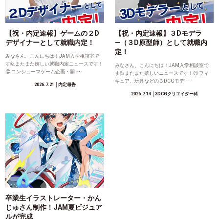
【祝・内定速報】ゲームの２D
【祝・内定速報】３Dモデラ
デザイナーとして就職内定！
―（３D原型師）として就職内
定！
みなさん、こんにちは！JAM入学相談室で
す🙋またまた嬉しい就職内定ニュースです！
みなさん、こんにちは！JAM入学相談室で
😊 コンシューマゲーム企画・開 ･･･
す🙋またまた嬉しいニュースです！😊 フィ
ギュア、玩具などの３DCGモデ ･･･
2026.7.21
│内定報告
2026.7.14
│3DCGクリエイター科
卒業生イラストレーター・かん
じゅさん制作！JAM夏ビジュア
ルが完成