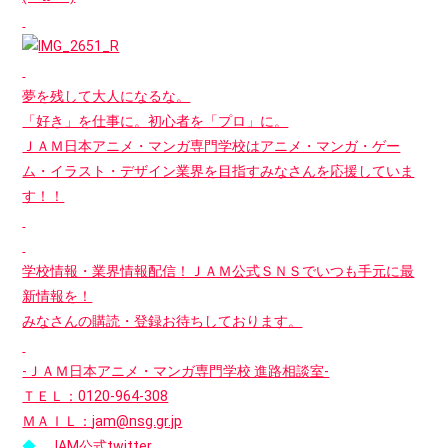
夢を残して大人になるな。
「好き」を仕事に。初心者を「プロ」に。
ＪＡＭ日本アニメ・マンガ専門学校はアニメ・マンガ・ゲー
ム・イラスト・デザイン業界を目指すみなさんを応援していま
す！！
学校情報・業界情報配信！ＪＡＭ公式ＳＮＳでいつも手元に最
新情報を！
みなさんの購読・登録お待ちしております。
-ＪＡＭ日本アニメ・マンガ専門学校 進路相談室-
ＴＥＬ：0120-964-308
ＭＡＩＬ：
jam@nsg.gr.jp
◆
JAM公式twitter