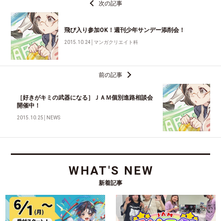
次の記事
飛び入り参加OK！週刊少年サンデー添削会！
2015.10.24
│
マンガクリエイト科
前の記事
［好きがキミの武器になる］ＪＡＭ個別進路相談会
開催中！
2015.10.25
│
NEWS
WHAT'S NEW
新着記事