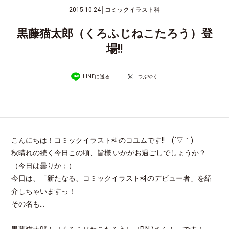
2015.10.24
│
コミックイラスト科
黒藤猫太郎（くろふじねこたろう）登
場!!
LINEに送る
つぶやく
こんにちは！コミックイラスト科のコユムです!! (´▽｀)
秋晴れの続く今日この頃、皆様 いかがお過ごしでしょうか？
（今日は曇りか；）
今日は、「新たなる、コミックイラスト科のデビュー者」を紹
介しちゃいますっ！
その名も…