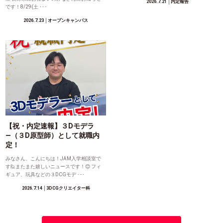
2026.7.21
│内定報告
です！8/29(土 ･･･
2026.7.23
│オープンキャンパス
【祝・内定速報】３Dモデラ
―（３D原型師）として就職内
定！
みなさん、こんにちは！JAM入学相談室で
す🙋またまた嬉しいニュースです！😊 フィ
ギュア、玩具などの３DCGモデ ･･･
2026.7.14
│3DCGクリエイター科