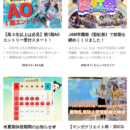
【高３生以上は必見】第1期AO
JAM学園祭《彩虹祭》で前期を
エントリー受付スタート！
締めくくりました！
＼ 2027年４月入学希望のみなさんへ
みなさんこんにちは！先日7/26(日)にJAM
／ 6/1(月)からⅠ期AOエントリー受付スター
学園祭「彩虹祭」が開催されました！✨当日
ト！Ⅰ期締め切りは2026年10月10 ･･･
は朝からあいにくの大雨となりま ･･･
2026.6.5
│AO入試
2026.8.7
│キャンパスライフ
🍧夏期休校期間のお知らせ🍧
【マンガクリエイト科・3DCG