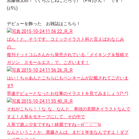
黒藤猫太郎！（くろふじねこたろう）（P.N.)さん！ です！
(≧∇≦)
デビューを飾った お雑誌はこちら！
ばん！と。そうです、コミックイラスト科と言えばおなじみ
の、
復刊ドットコムさんから発売されている「メイキング＆投稿マ
ガジン スモールエス」で、ございます！
はい！ちゃあんとこちらにもペンネームが記載されてございま
す!!
早速デビューとなったお仕事のイラストを見てみましょう(^-^)
それがこちら！！な な、なんと、巻頭の見開きイラストなんで
すよ！人形をモチーフにして、その中で
人形で遊ぶ少女ですね！綺麗ですね～v(￣▽￣)v
なんということか、黒藤さんは、まだ１年生なんですよ！ダブ