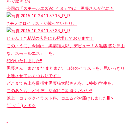
ルで驚きです!!
今回の「スモールエスVol.４３」では、黒藤さんが他にも
↑モノクロイラストが載っていたり、
じゃん！↑JAMの広告にも登場しております！
このように、今回は「黒藤猫太郎、デビュー！＆黒藤 盛り沢山
な、スモールエス」 を、
紹介いたしました!!
黒藤さん、まだまだ まだまだ、自分のイラストを、思いっきり
上達させていくつもりです！
どこまでも上を目指す黒藤猫太郎さんを、JAMの学生を、
このあとも、どうぞ、活躍にご期待ください!!
以上！コミックイラスト科、コユムがお届けしました!!!ヾ
(⌒▽⌒ )ノ彡☆