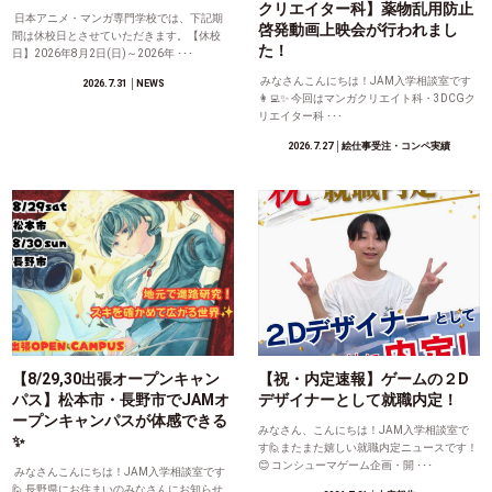
クリエイター科】薬物乱用防止
日本アニメ・マンガ専門学校では、下記期
啓発動画上映会が行われまし
間は休校日とさせていただきます。【休校
た！
日】2026年8月2日(日)～2026年 ･･･
みなさんこんにちは！JAM入学相談室です
2026.7.31
│NEWS
👩‍💻✨ 今回はマンガクリエイト科・3DCGク
リエイター科 ･･･
2026.7.27
│絵仕事受注・コンペ実績
【8/29,30出張オープンキャン
【祝・内定速報】ゲームの２D
パス】松本市・長野市でJAMオ
デザイナーとして就職内定！
ープンキャンパスが体感できる
みなさん、こんにちは！JAM入学相談室で
✨
す🙋またまた嬉しい就職内定ニュースです！
😊 コンシューマゲーム企画・開 ･･･
みなさんこんにちは！JAM入学相談室です
🙋 長野県にお住まいのみなさんにお知らせ