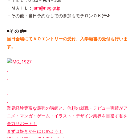
・ＴＥＬ：0120－964－308
・ＭＡＩＬ：
jam@nsg.gr.jp
・その他：当日予約なしでの参加もモチロンＯＫ(^^♪
■そ の 他■
当日会場にてＡＯエントリーの受付、入学願書の受付も行いま
す。
業界経験豊富な最強の講師と、信頼の就職・デビュー実績がア
ニメ・マンガ・ゲーム・イラスト・デザイン業界を目指す君を
全力サポート！
まずは好きからはじめよう！