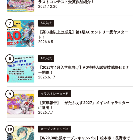
ラストコンテスト受賞作品紹介！
2021.12.20
AO入試
【高３生以上は必見】第1期AOエントリー受付スター
ト！
2026.6.5
AO入試
【2027年4月入学生向け】AO特待入試実技試験セミナ
ー開催！
2026.6.17
イラストレーター科
【実績報告】「がたふぇす2027」メインキャラクター
に選出！
2026.7.7
オープンキャンパス
【8/29,30出張オープンキャンパス】松本市・長野市で