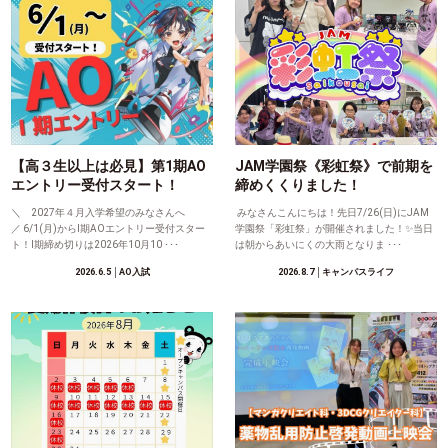
【高３生以上は必見】第1期AO
JAM学園祭《彩虹祭》で前期を
エントリー受付スタート！
締めくくりました！
＼ 2027年４月入学希望のみなさんへ
みなさんこんにちは！先日7/26(日)にJAM
／ 6/1(月)からⅠ期AOエントリー受付スター
学園祭「彩虹祭」が開催されました！✨当日
ト！Ⅰ期締め切りは2026年10月10 ･･･
は朝からあいにくの大雨となりま ･･･
2026.6.5
│AO入試
2026.8.7
│キャンパスライフ