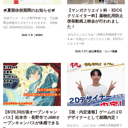
🍧夏期休校期間のお知らせ🍧
【マンガクリエイト科・3DCG
クリエイター科】薬物乱用防止
日本アニメ・マンガ専門学校では、下記期
啓発動画上映会が行われまし
間は休校日とさせていただきます。【休校
た！
日】2026年8月2日(日)～2026年 ･･･
みなさんこんにちは！JAM入学相談室です
2026.7.31
│NEWS
👩‍💻✨ 今回はマンガクリエイト科・3DCGク
リエイター科 ･･･
2026.7.27
│絵仕事受注・コンペ実績
【8/29,30出張オープンキャン
【祝・内定速報】ゲームの２D
パス】松本市・長野市でJAMオ
デザイナーとして就職内定！
ープンキャンパスが体感できる
みなさん、こんにちは！JAM入学相談室で