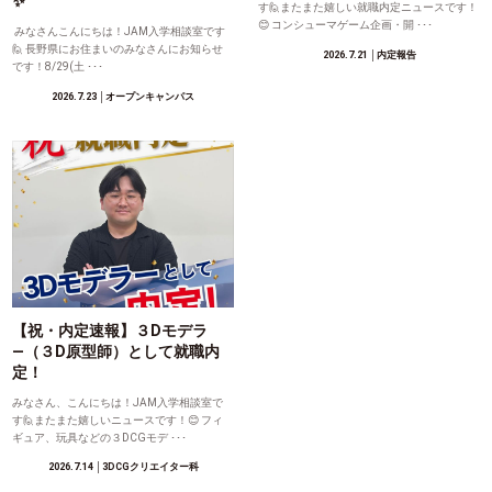
✨
す🙋またまた嬉しい就職内定ニュースです！
😊 コンシューマゲーム企画・開 ･･･
みなさんこんにちは！JAM入学相談室です
🙋 長野県にお住まいのみなさんにお知らせ
2026.7.21
│内定報告
です！8/29(土 ･･･
2026.7.23
│オープンキャンパス
【祝・内定速報】３Dモデラ
―（３D原型師）として就職内
定！
みなさん、こんにちは！JAM入学相談室で
す🙋またまた嬉しいニュースです！😊 フィ
ギュア、玩具などの３DCGモデ ･･･
2026.7.14
│3DCGクリエイター科