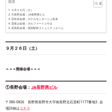
目次
９月２６日（土）
①長野会場：JA長野県ビル
②松本会場：ホテルモンターニュ松本
③富山会場：ボルファートとやま
④高田会場：高田駅前コミュニティルーム
９月２６日（土）
＝＝＝開催会場＝＝＝
①長野会場：
JA長野県ビル
〒380-0826 長野県長野市大字南長野北石堂町1177番地3…会
場詳細は
コチラ