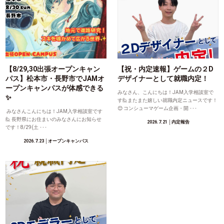
【8/29,30出張オープンキャン
【祝・内定速報】ゲームの２D
パス】松本市・長野市でJAMオ
デザイナーとして就職内定！
ープンキャンパスが体感できる
みなさん、こんにちは！JAM入学相談室で
✨
す🙋またまた嬉しい就職内定ニュースです！
😊 コンシューマゲーム企画・開 ･･･
みなさんこんにちは！JAM入学相談室です
🙋 長野県にお住まいのみなさんにお知らせ
2026.7.21
│内定報告
です！8/29(土 ･･･
2026.7.23
│オープンキャンパス