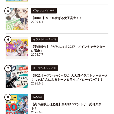
CGクリエイター科
【3DCG】リアルすぎる女子高生！！
2020.6.11
イラストレーター科
【実績報告】「がたふぇす2027」メインキャラクター
に選出！
2026.7.7
オープンキャンパス
【8/22オープンキャンパス】大人気イラストレーターさ
くしゃ2さんによるトーク＆ライブドローイング！！
2026.6.6
AO入試
【高３生以上は必見】第1期AOエントリー受付スター
ト！
2026.6.5