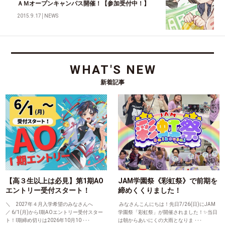
ＡＭオープンキャンパス開催！【参加受付中！】
2015.9.17
│
NEWS
WHAT'S NEW
新着記事
【高３生以上は必見】第1期AO
JAM学園祭《彩虹祭》で前期を
エントリー受付スタート！
締めくくりました！
＼ 2027年４月入学希望のみなさんへ
みなさんこんにちは！先日7/26(日)にJAM
／ 6/1(月)からⅠ期AOエントリー受付スター
学園祭「彩虹祭」が開催されました！✨当日
ト！Ⅰ期締め切りは2026年10月10 ･･･
は朝からあいにくの大雨となりま ･･･