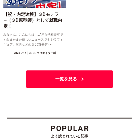
【祝・内定速報】３Dモデラ
―（３D原型師）として就職内
定！
みなさん、こんにちは！JAM入学相談室で
す🙋またまた嬉しいニュースです！😊 フィ
ギュア、玩具などの３DCGモデ ･･･
2026.7.14
│3DCGクリエイター科
一覧を見る
POPULAR
よく読まれている記事