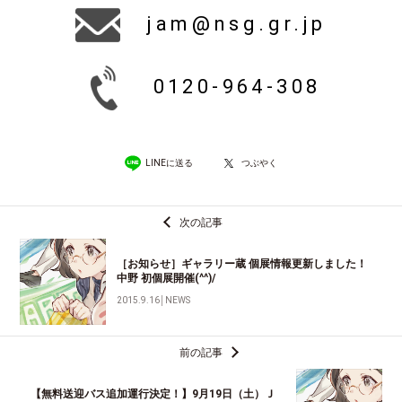
jam@nsg.gr.jp
0120-964-308
LINEに送る
つぶやく
次の記事
［お知らせ］ギャラリー蔵 個展情報更新しました！
中野 初個展開催(^^)/
2015.9.16
│
NEWS
前の記事
【無料送迎バス追加運行決定！】9月19日（土）Ｊ