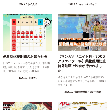
2026.6.5
│AO入試
2026.8.7
│キャンパスライフ
🍧夏期休校期間のお知らせ🍧
【マンガクリエイト科・3DCG
クリエイター科】薬物乱用防止
日本アニメ・マンガ専門学校では、下記期
啓発動画上映会が行われまし
間は休校日とさせていただきます。【休校
た！
日】2026年8月2日(日)～2026年 ･･･
みなさんこんにちは！JAM入学相談室です
2026.7.31
│NEWS
👩‍💻✨ 今回はマンガクリエイト科・3DCGク
リエイター科 ･･･
2026.7.27
│絵仕事受注・コンペ実績