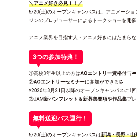
＼アニメ好き必見！！／
6/20(土)のオープンキャンパスは、アニメー
ジンのプロデューサーによるトークショーを開催
アニメ業界を目指す人・アニメ好きにはたまらな
3つの参加特典！
①高校3年生以上の方は
AOエントリー資格
付与👑
②
AOエントリーセミナー
に参加ができる📝
※2026年3月21日以降のオープンキャンパスに
③JAM
新パンフレット＆新募集要項や作品集
プレ
無料送迎バス運行！
6/20(土)のオープンキャンパスは
新潟・長野・山