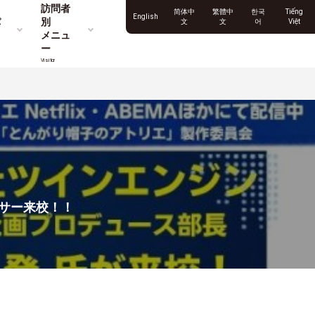
訪問者
简体中
繁體中
한국
Tiếng
English
パ
別
文
文
어
Việt
メニュ
ー
Visitor
ーサー来校！！