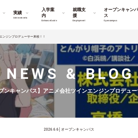
入学案
就職支
オープンキャン
実績
内
援
ス
Achievements
Entrance Guide
Employment
Opencampus
ンエンジンプロデューサー来校！！
NEWS & BLOG
オープンキャンパス】アニメ会社ツインエンジンプロデュ
2026.6.6
│
オープンキャンパス