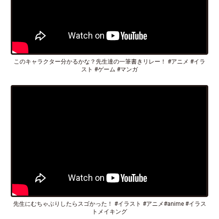
このキャラクター分かるかな？先生達の一筆書きリレー！ #アニメ #イラ
スト #ゲーム #マンガ
先生にむちゃぶりしたらスゴかった！ #イラスト #アニメ#anime #イラス
トメイキング