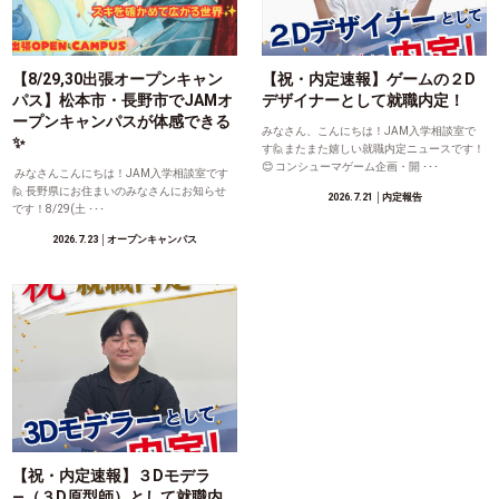
【8/29,30出張オープンキャン
【祝・内定速報】ゲームの２D
パス】松本市・長野市でJAMオ
デザイナーとして就職内定！
ープンキャンパスが体感できる
みなさん、こんにちは！JAM入学相談室で
✨
す🙋またまた嬉しい就職内定ニュースです！
😊 コンシューマゲーム企画・開 ･･･
みなさんこんにちは！JAM入学相談室です
🙋 長野県にお住まいのみなさんにお知らせ
2026.7.21
│内定報告
です！8/29(土 ･･･
2026.7.23
│オープンキャンパス
【祝・内定速報】３Dモデラ
―（３D原型師）として就職内