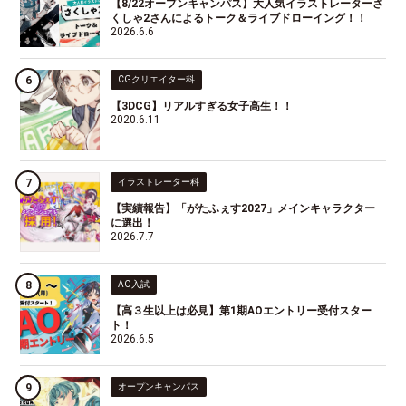
【8/22オープンキャンパス】大人気イラストレーターさ
くしゃ2さんによるトーク＆ライブドローイング！！
2026.6.6
CGクリエイター科
【3DCG】リアルすぎる女子高生！！
2020.6.11
イラストレーター科
【実績報告】「がたふぇす2027」メインキャラクター
に選出！
2026.7.7
AO入試
【高３生以上は必見】第1期AOエントリー受付スター
ト！
2026.6.5
オープンキャンパス