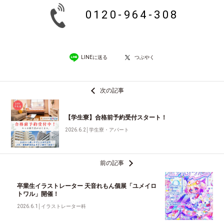
0120-964-308
LINEに送る
つぶやく
次の記事
【学生寮】合格前予約受付スタート！
2026.6.2
│
学生寮・アパート
前の記事
卒業生イラストレーター 天音れもん個展「ユメイロ
トワル」開催！
2026.6.1
│
イラストレーター科