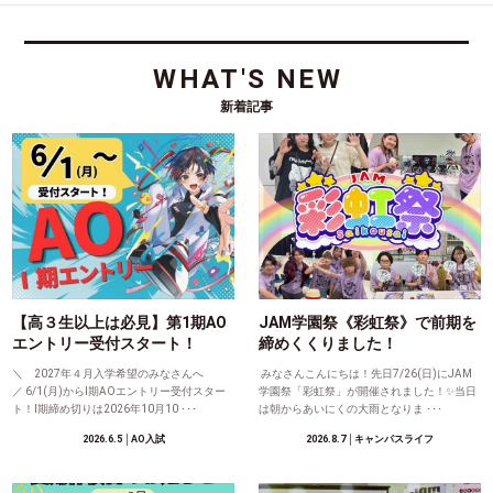
WHAT'S NEW
新着記事
【高３生以上は必見】第1期AO
JAM学園祭《彩虹祭》で前期を
エントリー受付スタート！
締めくくりました！
＼ 2027年４月入学希望のみなさんへ
みなさんこんにちは！先日7/26(日)にJAM
／ 6/1(月)からⅠ期AOエントリー受付スター
学園祭「彩虹祭」が開催されました！✨当日
ト！Ⅰ期締め切りは2026年10月10 ･･･
は朝からあいにくの大雨となりま ･･･
2026.6.5
│AO入試
2026.8.7
│キャンパスライフ