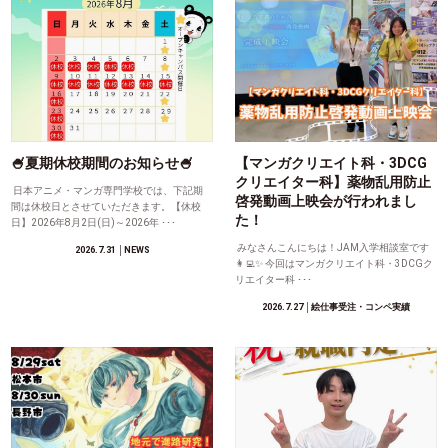
🍧夏期休校期間のお知らせ🍧
【マンガクリエイト科・3DCG
クリエイター科】薬物乱用防止
日本アニメ・マンガ専門学校では、下記期
啓発動画上映会が行われまし
間は休校日とさせていただきます。【休校
た！
日】2026年8月2日(日)～2026年 ･･･
みなさんこんにちは！JAM入学相談室です
2026.7.31
│NEWS
👩‍💻✨ 今回はマンガクリエイト科・3DCGク
リエイター科 ･･･
2026.7.27
│絵仕事受注・コンペ実績