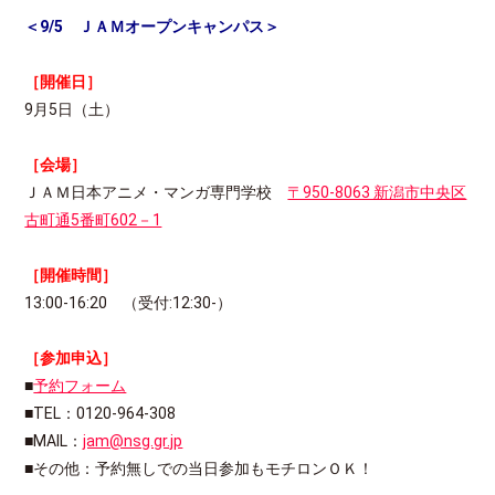
＜9/5 ＪＡＭオープンキャンパス＞
［開催日］
9月5日（土）
［会場］
ＪＡＭ日本アニメ・マンガ専門学校
〒950-8063 新潟市中央区
古町通5番町602－1
［開催時間］
13:00-16:20 （受付:12:30-）
［参加申込］
■
予約フォーム
■TEL：0120-964-308
■MAIL：
jam@nsg.gr.jp
■その他：予約無しでの当日参加もモチロンＯＫ！