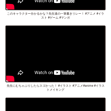
このキャラクター分かるかな？先生達の一筆書きリレー！ #アニメ #イラ
スト #ゲーム #マンガ
先生にむちゃぶりしたらスゴかった！ #イラスト #アニメ#anime #イラス
トメイキング