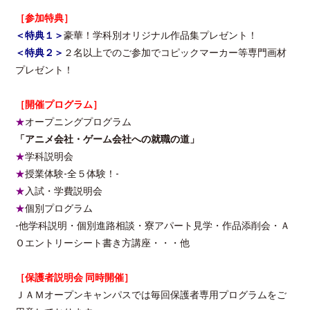
［参加特典］
＜
特典
１
＞
豪華！学科別オリジナル作品集プレゼント！
＜
特典
２
＞
２名以上でのご参加でコピックマーカー等専門画材
プレゼント！
［開催プログラム］
★
オープニングプログラム
「アニメ会社・ゲーム会社への就職の道」
★
学科説明会
★
授業体験-全５体験！-
★
入試・学費説明会
★
個別プログラム
-他学科説明・個別進路相談・寮アパート見学・作品添削会・Ａ
Ｏエントリーシート書き方講座・・・他
［保護者説明会 同時開催］
ＪＡＭオープンキャンパスでは毎回保護者専用プログラムをご