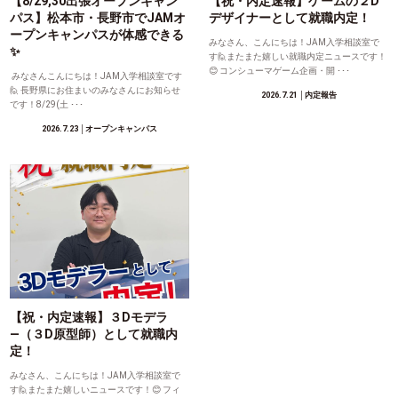
【8/29,30出張オープンキャン
【祝・内定速報】ゲームの２D
パス】松本市・長野市でJAMオ
デザイナーとして就職内定！
ープンキャンパスが体感できる
みなさん、こんにちは！JAM入学相談室で
✨
す🙋またまた嬉しい就職内定ニュースです！
😊 コンシューマゲーム企画・開 ･･･
みなさんこんにちは！JAM入学相談室です
🙋 長野県にお住まいのみなさんにお知らせ
2026.7.21
│内定報告
です！8/29(土 ･･･
2026.7.23
│オープンキャンパス
【祝・内定速報】３Dモデラ
―（３D原型師）として就職内
定！
みなさん、こんにちは！JAM入学相談室で
す🙋またまた嬉しいニュースです！😊 フィ