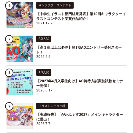
キャラクターコンテスト
【中学生イラスト部門結果発表】第10回キャラクターイ
ラストコンテスト受賞作品紹介！
2021.12.20
AO入試
【高３生以上は必見】第1期AOエントリー受付スター
ト！
2026.6.5
AO入試
【2027年4月入学生向け】AO特待入試実技試験セミナ
ー開催！
2026.6.17
イラストレーター科
【実績報告】「がたふぇす2027」メインキャラクター
に選出！
2026.7.7