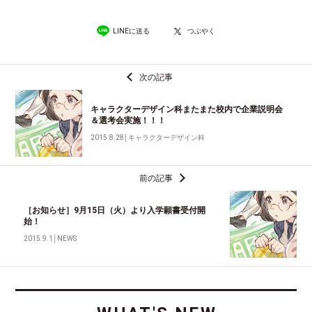
LINEに送る
つぶやく
次の記事
キャラクターデザイン科またまた校内で企業説明会
＆選考会実施！！！
2015.8.28
│
キャラクターデザイン科
前の記事
［お知らせ］9月15日（火）より入学願書受付開
始！
2015.9.1
│
NEWS