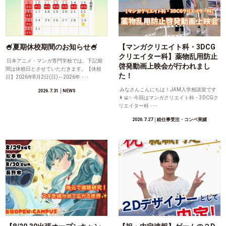
🍧夏期休校期間のお知らせ🍧
【マンガクリエイト科・3DCG
クリエイター科】薬物乱用防止
日本アニメ・マンガ専門学校では、下記期
啓発動画上映会が行われまし
間は休校日とさせていただきます。【休校
た！
日】2026年8月2日(日)～2026年 ･･･
みなさんこんにちは！JAM入学相談室です
2026.7.31
│NEWS
👩‍💻✨ 今回はマンガクリエイト科・3DCGク
リエイター科 ･･･
2026.7.27
│絵仕事受注・コンペ実績