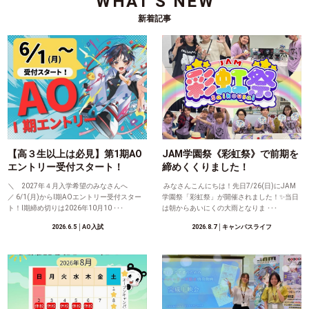
WHAT'S NEW
新着記事
【高３生以上は必見】第1期AO
JAM学園祭《彩虹祭》で前期を
エントリー受付スタート！
締めくくりました！
＼ 2027年４月入学希望のみなさんへ
みなさんこんにちは！先日7/26(日)にJAM
／ 6/1(月)からⅠ期AOエントリー受付スター
学園祭「彩虹祭」が開催されました！✨当日
ト！Ⅰ期締め切りは2026年10月10 ･･･
は朝からあいにくの大雨となりま ･･･
2026.6.5
│AO入試
2026.8.7
│キャンパスライフ