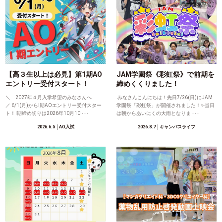
【高３生以上は必見】第1期AO
JAM学園祭《彩虹祭》で前期を
エントリー受付スタート！
締めくくりました！
＼ 2027年４月入学希望のみなさんへ
みなさんこんにちは！先日7/26(日)にJAM
／ 6/1(月)からⅠ期AOエントリー受付スター
学園祭「彩虹祭」が開催されました！✨当日
ト！Ⅰ期締め切りは2026年10月10 ･･･
は朝からあいにくの大雨となりま ･･･
2026.6.5
│AO入試
2026.8.7
│キャンパスライフ