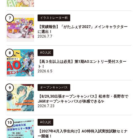
イラストレーター科
【実績報告】「がたふぇす2027」メインキャラクター
に選出！
2026.7.7
AO入試
【高３生以上は必見】第1期AOエントリー受付スター
ト！
2026.6.5
オープンキャンパス
【8/29,30出張オープンキャンパス】松本市・長野市で
JAMオープンキャンパスが体感できる✨
2026.7.23
AO入試
【2027年4月入学生向け】AO特待入試実技試験セミナ
ー開催！