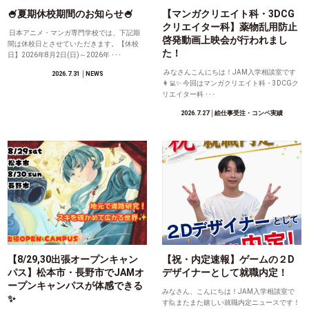
🍧夏期休校期間のお知らせ🍧
【マンガクリエイト科・3DCG
クリエイター科】薬物乱用防止
日本アニメ・マンガ専門学校では、下記期
啓発動画上映会が行われまし
間は休校日とさせていただきます。【休校
た！
日】2026年8月2日(日)～2026年 ･･･
みなさんこんにちは！JAM入学相談室です
2026.7.31
│NEWS
👩‍💻✨ 今回はマンガクリエイト科・3DCGク
リエイター科 ･･･
2026.7.27
│絵仕事受注・コンペ実績
【8/29,30出張オープンキャン
【祝・内定速報】ゲームの２D
パス】松本市・長野市でJAMオ
デザイナーとして就職内定！
ープンキャンパスが体感できる
みなさん、こんにちは！JAM入学相談室で
✨
す🙋またまた嬉しい就職内定ニュースです！