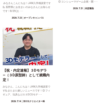
😊 コンシューマゲーム企画・開 ･･･
みなさんこんにちは！JAM入学相談室です
🙋 長野県にお住まいのみなさんにお知らせ
2026.7.21
│内定報告
です！8/29(土 ･･･
2026.7.23
│オープンキャンパス
【祝・内定速報】３Dモデラ
―（３D原型師）として就職内
定！
みなさん、こんにちは！JAM入学相談室で
す🙋またまた嬉しいニュースです！😊 フィ
ギュア、玩具などの３DCGモデ ･･･
2026.7.14
│3DCGクリエイター科