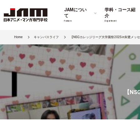
JAMについ
学科・コース紹
て
介
Feature
Department
Home
キャンパスライフ
【NSGカレッジリーグ大学園祭2025in朱鷺メ
【NS