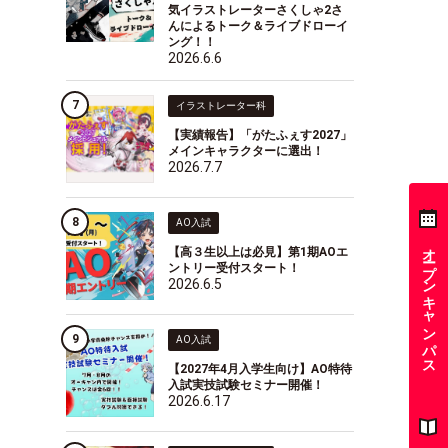
気イラストレーターさくしゃ2さ
んによるトーク＆ライブドローイ
ング！！
2026.6.6
イラストレーター科
【実績報告】「がたふぇす2027」
メインキャラクターに選出！
2026.7.7
AO入試
オープンキャンパス
【高３生以上は必見】第1期AOエ
ントリー受付スタート！
2026.6.5
AO入試
【2027年4月入学生向け】AO特待
入試実技試験セミナー開催！
2026.6.17