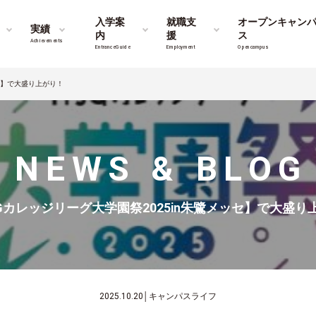
入学案
就職支
オープンキャン
実績
内
援
ス
Achievements
Entrance Guide
Employment
Opencampus
ッセ】で大盛り上がり！
NEWS & BLOG
Gカレッジリーグ大学園祭2025in朱鷺メッセ】で大盛り
2025.10.20
│
キャンパスライフ