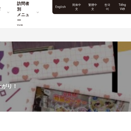
訪問者
简体中
繁體中
한국
Tiếng
English
パ
別
文
文
어
Việt
メニュ
ー
Visitor
上がり！