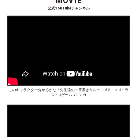
MOVIE
公式YouTubeチャンネル
このキャラクター分かるかな？先生達の一筆書きリレー！ #アニメ #イラ
スト #ゲーム #マンガ