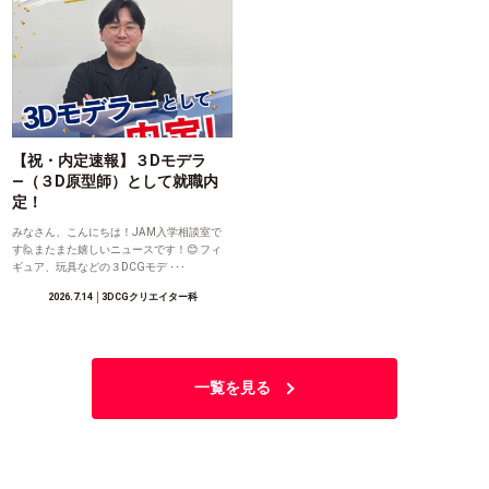
【祝・内定速報】３Dモデラ
―（３D原型師）として就職内
定！
みなさん、こんにちは！JAM入学相談室で
す🙋またまた嬉しいニュースです！😊 フィ
ギュア、玩具などの３DCGモデ ･･･
2026.7.14
│3DCGクリエイター科
一覧を見る