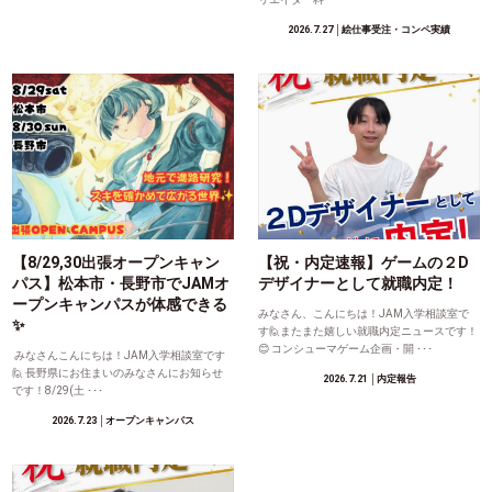
2026.7.27
│絵仕事受注・コンペ実績
【8/29,30出張オープンキャン
【祝・内定速報】ゲームの２D
パス】松本市・長野市でJAMオ
デザイナーとして就職内定！
ープンキャンパスが体感できる
みなさん、こんにちは！JAM入学相談室で
✨
す🙋またまた嬉しい就職内定ニュースです！
😊 コンシューマゲーム企画・開 ･･･
みなさんこんにちは！JAM入学相談室です
🙋 長野県にお住まいのみなさんにお知らせ
2026.7.21
│内定報告
です！8/29(土 ･･･
2026.7.23
│オープンキャンパス