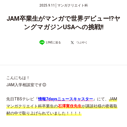
2025.9.11
│
マンガクリエイト科
JAM卒業生がマンガで世界デビュー!?ヤ
ングマガジンUSAへの挑戦!!
LINEに送る
つぶやく
こんにちは！
JAM入学相談室です😊
先日TBSテレビ『
情報7daysニュースキャスター
』にて、
JAM
マンガクリエイト科卒業生の
石澤寛伎先生
が講談社様の密着取
材の中で取り上げられていました！！！！