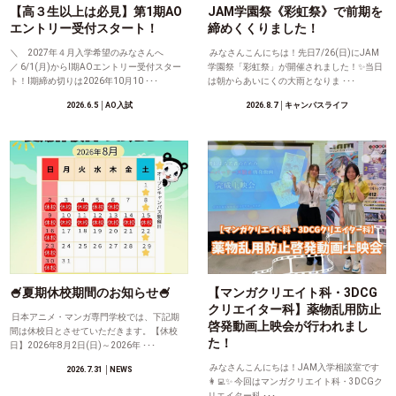
【高３生以上は必見】第1期AO
JAM学園祭《彩虹祭》で前期を
エントリー受付スタート！
締めくくりました！
＼ 2027年４月入学希望のみなさんへ
みなさんこんにちは！先日7/26(日)にJAM
／ 6/1(月)からⅠ期AOエントリー受付スター
学園祭「彩虹祭」が開催されました！✨当日
ト！Ⅰ期締め切りは2026年10月10 ･･･
は朝からあいにくの大雨となりま ･･･
2026.6.5
│AO入試
2026.8.7
│キャンパスライフ
🍧夏期休校期間のお知らせ🍧
【マンガクリエイト科・3DCG
クリエイター科】薬物乱用防止
日本アニメ・マンガ専門学校では、下記期
啓発動画上映会が行われまし
間は休校日とさせていただきます。【休校
た！
日】2026年8月2日(日)～2026年 ･･･
みなさんこんにちは！JAM入学相談室です
2026.7.31
│NEWS
👩‍💻✨ 今回はマンガクリエイト科・3DCGク
リエイター科 ･･･