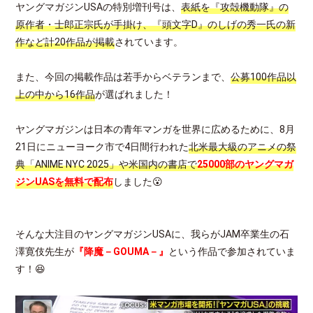
ヤングマガジンUSAの特別増刊号は、
表紙を『攻殻機動隊』の
原作者・士郎正宗氏が手掛け、『頭文字D』のしげの秀一氏の新
作など計20作品が掲載
されています。
また、今回の掲載作品は若手からベテランまで、
公募100作品以
上の中から16作品
が選ばれました！
ヤングマガジンは日本の青年マンガを世界に広めるために、8月
21日にニューヨーク市で4日間行われた
北米最大級のアニメの祭
典「ANIME NYC 2025」や米国内の書店で
25000部のヤングマガ
ジンUASを無料
で配布
しました😮
そんな大注目のヤングマガジンUSAに、我らがJAM卒業生の石
澤寛伎先生が
『降魔－GOUMA－』
という作品で参加されていま
す！😆