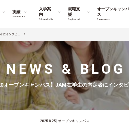
入学案
就職支
オープンキャン
実績
内
援
ス
Achievements
Entrance Guide
Employment
Opencampus
定者にインタビュー！
NEWS & BLOG
/20オープンキャンパス】JAM在学生の内定者にインタ
2025.8.25
│
オープンキャンパス