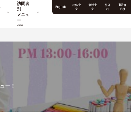
訪問者
简体中
繁體中
한국
Tiếng
English
パ
別
文
文
어
Việt
メニュ
ー
Visitor
ビュー！