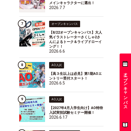
メインキャラクターに選出！
2026.7.7
オープンキャンパス
【8/22オープンキャンパス】大人
気イラストレーターさくしゃ2さ
んによるトーク＆ライブドローイ
ング！！
2026.6.6
AO入試
オープンキャンパス
【高３生以上は必見】第1期AOエ
ントリー受付スタート！
2026.6.5
AO入試
【2027年4月入学生向け】AO特待
入試実技試験セミナー開催！
2026.6.17