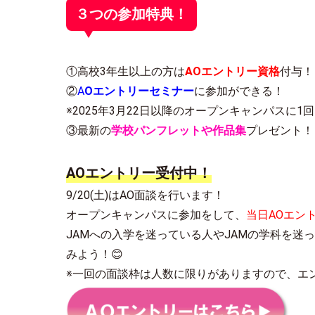
３つの参加特典！
①高校3年生以上の方は
AOエントリー資格
付与！
②
A
Oエントリーセミナー
に参加ができる！
※2025年3月22日以降のオープンキャンパスに
③最新の
学校パンフレットや作品集
プレゼント！
AOエントリー受付中！
9/20(土)はAO面談を行います！
オープンキャンパスに参加をして、
当日AOエン
JAMへの入学を迷っている人やJAMの学科を迷
みよう！😊
※一回の面談枠は人数に限りがありますので、エ