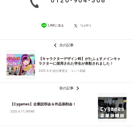
0120-964-308
LINEに送る
つぶやく
次の記事
【キャラクターデザイン科】がたふぇすメインキャ
ラクターに採用された学生が表彰されました！
2025.6.4
│
絵仕事受注・コンペ実績
前の記事
【Cygames】企業説明会＆作品添削会！
2025.6.11
│
NEWS