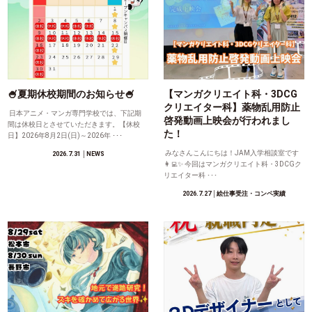
🍧夏期休校期間のお知らせ🍧
【マンガクリエイト科・3DCG
クリエイター科】薬物乱用防止
日本アニメ・マンガ専門学校では、下記期
啓発動画上映会が行われまし
間は休校日とさせていただきます。【休校
た！
日】2026年8月2日(日)～2026年 ･･･
みなさんこんにちは！JAM入学相談室です
2026.7.31
│NEWS
👩‍💻✨ 今回はマンガクリエイト科・3DCGク
リエイター科 ･･･
2026.7.27
│絵仕事受注・コンペ実績