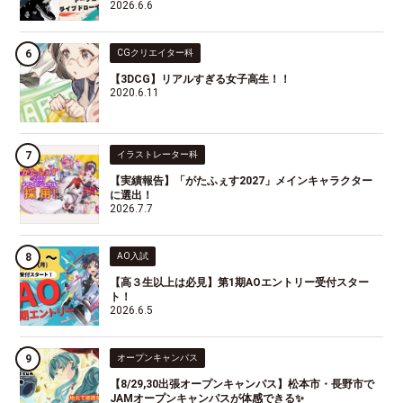
2026.6.6
CGクリエイター科
【3DCG】リアルすぎる女子高生！！
2020.6.11
イラストレーター科
【実績報告】「がたふぇす2027」メインキャラクター
に選出！
2026.7.7
AO入試
【高３生以上は必見】第1期AOエントリー受付スター
ト！
2026.6.5
オープンキャンパス
【8/29,30出張オープンキャンパス】松本市・長野市で
JAMオープンキャンパスが体感できる✨