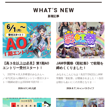
WHAT'S NEW
新着記事
【高３生以上は必見】第1期AO
JAM学園祭《彩虹祭》で前期を
エントリー受付スタート！
締めくくりました！
＼ 2027年４月入学希望のみなさんへ
みなさんこんにちは！先日7/26(日)にJAM
／ 6/1(月)からⅠ期AOエントリー受付スター
学園祭「彩虹祭」が開催されました！✨当日
ト！Ⅰ期締め切りは2026年10月10 ･･･
は朝からあいにくの大雨となりま ･･･
2026.6.5
│AO入試
2026.8.7
│キャンパスライフ