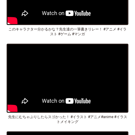
このキャラクター分かるかな？先生達の一筆書きリレー！ #アニメ #イラ
スト #ゲーム #マンガ
先生にむちゃぶりしたらスゴかった！ #イラスト #アニメ#anime #イラス
トメイキング