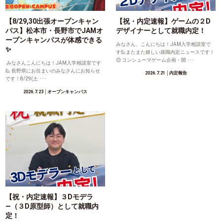
【8/29,30出張オープンキャン
【祝・内定速報】ゲームの２D
パス】松本市・長野市でJAMオ
デザイナーとして就職内定！
ープンキャンパスが体感できる
みなさん、こんにちは！JAM入学相談室で
✨
す🙋またまた嬉しい就職内定ニュースです！
😊 コンシューマゲーム企画・開 ･･･
みなさんこんにちは！JAM入学相談室です
🙋 長野県にお住まいのみなさんにお知らせ
2026.7.21
│内定報告
です！8/29(土 ･･･
2026.7.23
│オープンキャンパス
【祝・内定速報】３Dモデラ
―（３D原型師）として就職内
定！