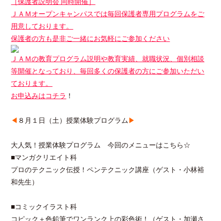
［保護者説明会 同時開催］
ＪＡＭオープンキャンパスでは毎回保護者専用プログラムをご
用意しております。
保護者の方も是非ご一緒にお気軽にご参加ください
ＪＡＭの教育プログラム説明や教育実績、就職状況、個別相談
等開催となっており、毎回多くの保護者の方にご参加いただい
ております。
お申込みは
コチラ
！
◀
８月１日（土）授業体験プログラム
▶
大人気！授業体験プログラム 今回のメニューはこちら☆
■マンガクリエイト科
プロのテクニック伝授！ペンテクニック講座（ゲスト・小林裕
和先生）
■コミックイラスト科
コピック＋色鉛筆でワンランク上の彩色術！（ゲスト・加瀬さ