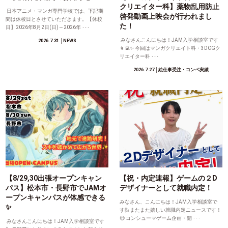
クリエイター科】薬物乱用防止
日本アニメ・マンガ専門学校では、下記期
啓発動画上映会が行われまし
間は休校日とさせていただきます。【休校
た！
日】2026年8月2日(日)～2026年 ･･･
みなさんこんにちは！JAM入学相談室です
2026.7.31
│NEWS
👩‍💻✨ 今回はマンガクリエイト科・3DCGク
リエイター科 ･･･
2026.7.27
│絵仕事受注・コンペ実績
【8/29,30出張オープンキャン
【祝・内定速報】ゲームの２D
パス】松本市・長野市でJAMオ
デザイナーとして就職内定！
ープンキャンパスが体感できる
みなさん、こんにちは！JAM入学相談室で
✨
す🙋またまた嬉しい就職内定ニュースです！
😊 コンシューマゲーム企画・開 ･･･
みなさんこんにちは！JAM入学相談室です