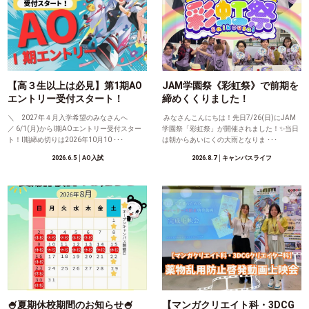
【高３生以上は必見】第1期AO
JAM学園祭《彩虹祭》で前期を
エントリー受付スタート！
締めくくりました！
＼ 2027年４月入学希望のみなさんへ
みなさんこんにちは！先日7/26(日)にJAM
／ 6/1(月)からⅠ期AOエントリー受付スター
学園祭「彩虹祭」が開催されました！✨当日
ト！Ⅰ期締め切りは2026年10月10 ･･･
は朝からあいにくの大雨となりま ･･･
2026.6.5
│AO入試
2026.8.7
│キャンパスライフ
🍧夏期休校期間のお知らせ🍧
【マンガクリエイト科・3DCG