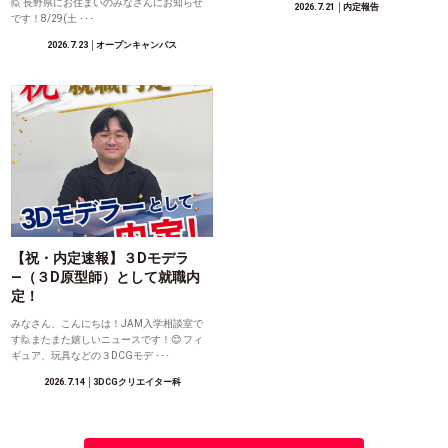
🙋 長野県にお住まいのみなさんにお知らせ
2026.7.21
│内定報告
です！8/29(土 ･･･
2026.7.23
│オープンキャンパス
【祝・内定速報】３Dモデラ
―（３D原型師）として就職内
定！
みなさん、こんにちは！JAM入学相談室で
す🙋またまた嬉しいニュースです！😊 フィ
ギュア、玩具などの３DCGモデ ･･･
2026.7.14
│3DCGクリエイター科