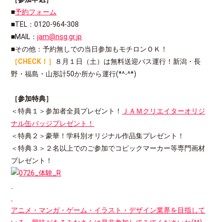
■
予約フォーム
■TEL：0120-964-308
■MAIL：
jam@nsg.gr.jp
■その他：予約無しでの当日参加もモチロンＯＫ！
［CHECK！］
８月１日（土）は無料送迎バス運行！新潟・長
野・福島・山形計50か所から運行(*^-^*)
［参加特典］
＜特典１＞参加者全員プレゼント！
ＪＡＭクリエイターオリジ
ナル缶バッジプレゼント！
＜特典２＞豪華！学科別オリジナル作品集プレゼント！
＜特典３＞２名以上でのご参加でコピックマーカー等専門画材
プレゼント！
アニメ・マンガ・ゲーム・イラスト・デザイン業界を目指して