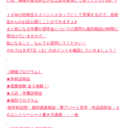
いる、興味があるみなさんは是非参加してみてくださいね(^^)
ＪＡＭの在校生もイベントスタッフとして登場するので、在校
生からのお話も聞くことができますよ♪
また気になる学費や奨学金についての質問も個別相談の時間に
受付けていますので、
気になること、なんでも質問してください！
それでは８月1日（土）のポイントを確認していきましょう！
［開催プログラム］
★学科説明会
★授業体験-全５体験！-
★入試・学費説明会
★個別プログラム
-他学科説明・個別進路相談・寮アパート見学・作品添削会・Ａ
Ｏエントリーシート書き方講座・・・他