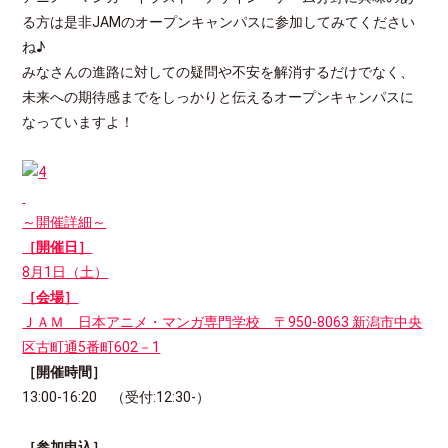
る方は是非JAMのオープンキャンパスに参加してみてください
ね♪
みなさんの進路に対しての疑問や不安を解消するだけでなく、
未来への期待感までをしっかりと伝えるオープンキャンパスに
なっていますよ！
～開催詳細～
［開催日］
8月1日（土）
［会場］
ＪＡＭ 日本アニメ・マンガ専門学校
〒950-8063 新潟市中央
区古町通5番町602－1
［開催時間］
13:00-16:20 （受付:12:30-）
［参加申込］