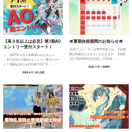
【高３生以上は必見】第1期AO
🍧夏期休校期間のお知らせ🍧
エントリー受付スタート！
日本アニメ・マンガ専門学校では、下記期
間は休校日とさせていただきます。【休校
＼ 2027年４月入学希望のみなさんへ
日】2026年8月2日(日)～2026年 ･･･
／ 6/1(月)からⅠ期AOエントリー受付スター
ト！Ⅰ期締め切りは2026年10月10 ･･･
2026.7.31
│NEWS
2026.6.5
│AO入試