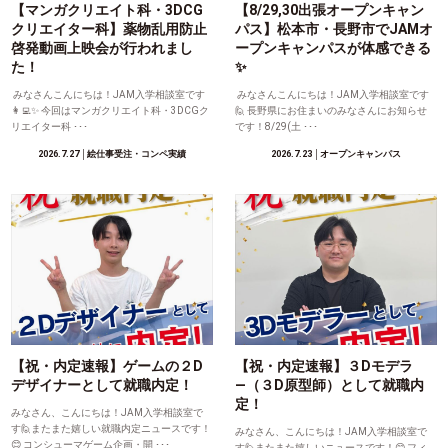
【マンガクリエイト科・3DCG
【8/29,30出張オープンキャン
クリエイター科】薬物乱用防止
パス】松本市・長野市でJAMオ
啓発動画上映会が行われまし
ープンキャンパスが体感できる
た！
✨
みなさんこんにちは！JAM入学相談室です
みなさんこんにちは！JAM入学相談室です
👩‍💻✨ 今回はマンガクリエイト科・3DCGク
🙋 長野県にお住まいのみなさんにお知らせ
リエイター科 ･･･
です！8/29(土 ･･･
2026.7.27
│絵仕事受注・コンペ実績
2026.7.23
│オープンキャンパス
【祝・内定速報】ゲームの２D
【祝・内定速報】３Dモデラ
デザイナーとして就職内定！
―（３D原型師）として就職内
定！
みなさん、こんにちは！JAM入学相談室で
す🙋またまた嬉しい就職内定ニュースです！
みなさん、こんにちは！JAM入学相談室で
😊 コンシューマゲーム企画・開 ･･･
す🙋またまた嬉しいニュースです！😊 フィ