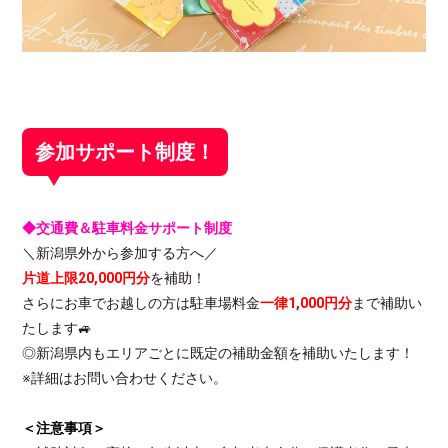
参加サポート制度！
◆交通費＆駐車料金サポート制度
＼新潟県外から参加する方へ／
片道上限20,000円分
を補助！
さらにお車でお越しの方は駐車場料金
一律1,000円分
まで補助い
たします🚙
◎新潟県内もエリアごとに既定の補助金額を補助いたします！
※詳細はお問い合わせください。
＜注意事項＞