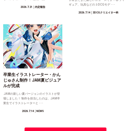
ギュア、玩具などの３DCGモデ ･･･
2026.7.21
│内定報告
2026.7.14
│3DCGクリエイター科
卒業生イラストレーター・かん
じゅさん制作！JAM夏ビジュア
ルが完成
JAMの新しい夏バージョンのイラストが登
場しました！ 制作を担当したのは、JAM卒
業生でイラストレーターと ･･･
2026.7.14
│NEWS